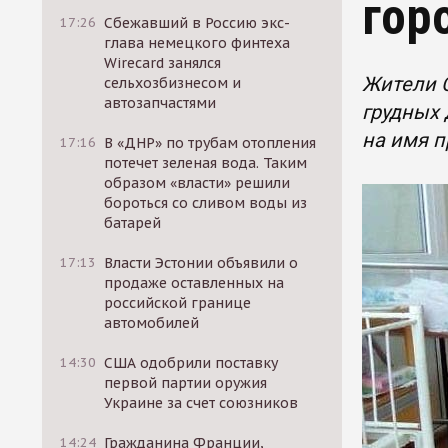
гор
17:26
Сбежавший в Россию экс-
глава немецкого финтеха
Wirecard занялся
Жители 
сельхозбизнесом и
автозапчастями
грудных 
на имя п
17:16
В «ДНР» по трубам отопления
потечет зеленая вода. Таким
образом «власти» решили
бороться со сливом воды из
батарей
17:13
Власти Эстонии объявили о
продаже оставленных на
российской границе
автомобилей
14:30
США одобрили поставку
первой партии оружия
Украине за счет союзников
14:24
Гражданина Франции,