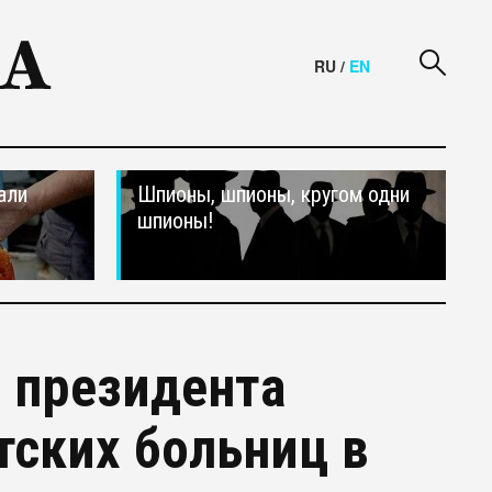
RU
/
EN
али
Шпионы, шпионы, кругом одни
шпионы!
 президента
тских больниц в