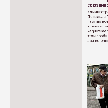
союзник
Администр
Дональда 
партию во
в рамках м
Requirement
этом сообщ
два источн