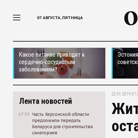
07 АВГУСТА, ПЯТНИЦА
Какое питание приводит к
Эстония
сердечно-сосудистым
советск
заболеваниям?
22.01.2019 07:
Лента новостей
Жит
17:35
Часть Херсонской области
ост
предложили передать
Беларуси для строительства
санаториев