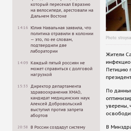
который пересекал Евразию
на велосипеде, арестовали на
Дальнем Востоке
14:16
Юлия Навальная заявила, что
политика отравили в колонии
Photo: stroysar
— это, по ее словам,
подтвердили две
лаборатории
Жители Са
инфекцион
14:09
Каждый пятый россиян не
может справиться с долговой
Петицию 
нагрузкой
президент
15:33
Директор департамента
По данным
здравоохранения ХМАО,
оптимизир
кандидат медицинских наук
Алексей Добровольский
уверены, 
выступил против запрета
освободит
абортов
В Минздра
20:58
В России создадут систему