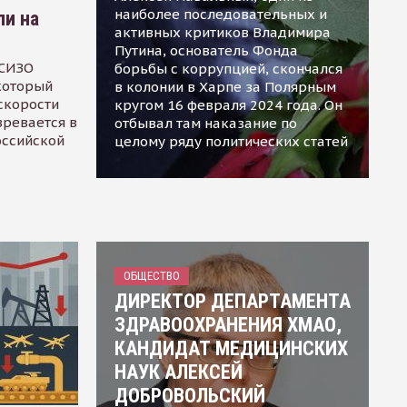
наиболее последовательных и
ли на
активных критиков Владимира
Путина, основатель Фонда
 СИЗО
борьбы с коррупцией, скончался
 который
в колонии в Харпе за Полярным
скорости
кругом 16 февраля 2024 года. Он
зревается в
отбывал там наказание по
оссийской
целому ряду политических статей
ОБЩЕСТВО
ДИРЕКТОР ДЕПАРТАМЕНТА
ЗДРАВООХРАНЕНИЯ ХМАО,
КАНДИДАТ МЕДИЦИНСКИХ
НАУК АЛЕКСЕЙ
ДОБРОВОЛЬСКИЙ