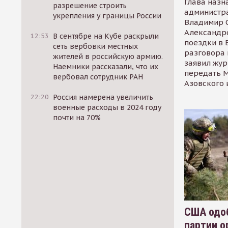
Глава назн
разрешение строить
администр
укрепления у границы России
Владимир С
Александр
12:53
В сентябре на Кубе раскрыли
поездки в 
сеть вербовки местных
разговора 
жителей в российскую армию.
заявил жур
Наемники рассказали, что их
передать М
вербовал сотрудник РАН
Азовского 
22:20
Россия намерена увеличить
военные расходы в 2024 году
почти на 70%
США одоб
партии о