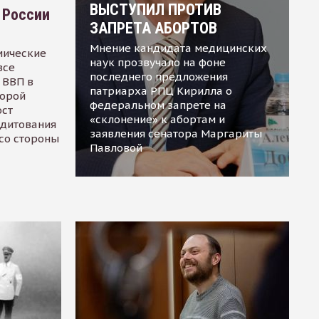
ВЫСТУПИЛ ПРОТИВ
 России
ЗАПРЕТА АБОРТОВ
Мнение кандидата медицинских
мические
наук прозвучало на фоне
все
последнего предложения
 ВВП в
патриарха РПЦ Кирилла о
торой
федеральном запрете на
ост
«склонение» к абортам и
едитования
заявления сенатора Маргариты
 со стороны
Павловой