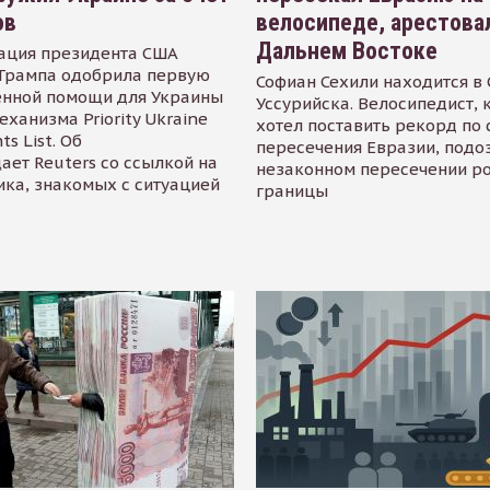
ов
велосипеде, арестова
Дальнем Востоке
ация президента США
Трампа одобрила первую
Софиан Сехили находится в
енной помощи для Украины
Уссурийска. Велосипедист,
еханизма Priority Ukraine
хотел поставить рекорд по 
s List. Об
пересечения Евразии, подо
ает Reuters со ссылкой на
незаконном пересечении р
ика, знакомых с ситуацией
границы