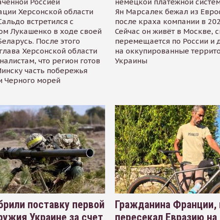
аченной Россией
немецкой платёжной систем
ации Херсонской области
Ян Марсалек бежал из Евр
альдо встретился с
после краха компании в 202
ом Лукашенко в ходе своей
Сейчас он живёт в Москве, 
Беларусь. После этого
перемещается по России и 
глава Херсонской области
на оккупированные террит
налистам, что регион готов
Украины
инску часть побережья
и Черного морей
рили поставку первой
Гражданина Франции,
ружия Украине за счет
пересекал Евразию на