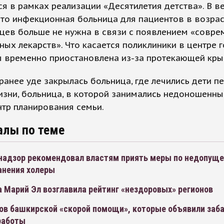
я в рамках реализации «Десятилетия детства». В 
что инфекционная больница для пациентов в возрас
яцев больше не нужна в связи с появлением «совр
ых лекарств». Что касается поликлиники в центре г
ы временно приостановлена из-за протекающей кры
ранее уде закрылась больница, где лечились дети п
зни, больница, в которой занимались недоношенны
тр планирования семьи.
алы по теме
надзор рекомендовал властям приять меры по недопущ
анения холеры
 Марий Эл возглавила рейтинг «нездоровых» регионов
ов башкирской «скорой помощи», которые объявили заба
работы