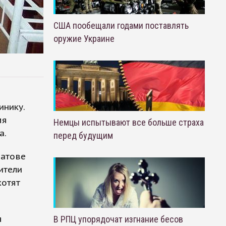
США пообещали годами поставлять
оружие Украине
инику.
мя
Немцы испытывают все больше страха
а.
перед будущим
ратове
ители
хотят
я
В РПЦ упорядочат изгнание бесов