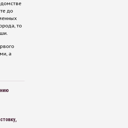
ведомстве
те до
еменных
орода, то
ши.
ервого
ми, а
ению
стовку,