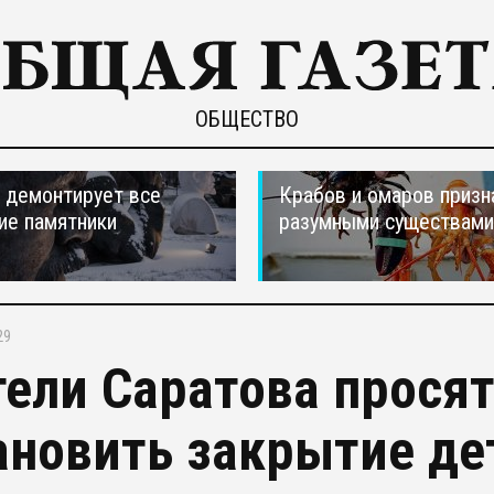
ОБЩЕСТВО
 демонтирует все
Крабов и омаров призн
ие памятники
разумными существами
29
ели Саратова просят
ановить закрытие де