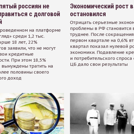
пятый россиян не
Экономический рост в
равиться с долговой
остановился
й
Отрицать серьезные эконо
проблемы в РФ становится 
проведенном на платформе
труднее. После сокращения
гляд» среди 1,2 тыс.
первом квартале на 0,6% в
арше 18 лет, 22%
квартал показал нулевой р
ов заявили, что не могут
экономики. Подавление кр
свои кредитные
и потребительского спроса
сти. При этом 18,5%
ЦБ дало свои результаты
 вынуждены тратить на
олее половины своего
ого доход