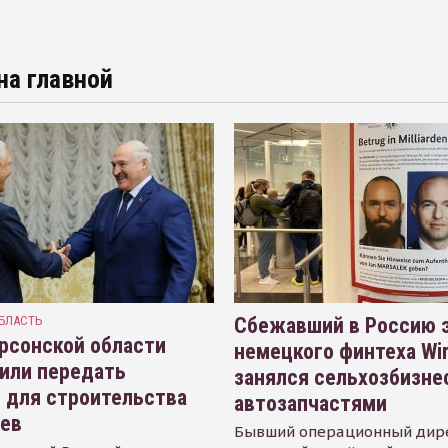
на главной
БЛАСТЬ
Сбежавший в Россию э
рсонской области
немецкого финтеха Wi
или передать
занялся сельхозбизне
 для строительства
автозапчастями
иев
Бывший операционный дир