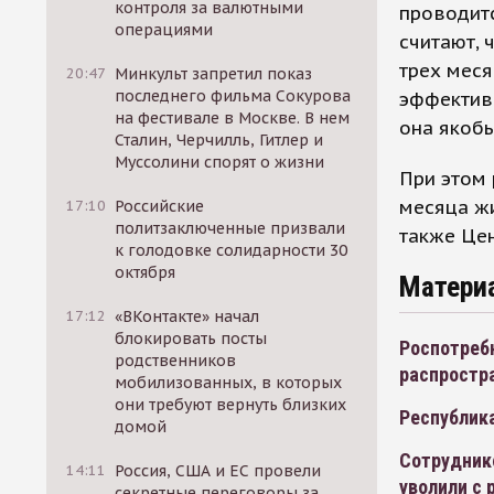
контроля за валютными
проводитс
операциями
считают, 
трех мес
20:47
Минкульт запретил показ
последнего фильма Сокурова
эффективн
на фестивале в Москве. В нем
она якоб
Сталин, Черчилль, Гитлер и
Муссолини спорят о жизни
При этом 
месяца жи
17:10
Российские
политзаключенные призвали
также Цен
к голодовке солидарности 30
октября
Матери
17:12
«ВКонтакте» начал
блокировать посты
Роспотреб
родственников
распростр
мобилизованных, в которых
они требуют вернуть близких
Республика
домой
Сотрудник
14:11
Россия, США и ЕС провели
уволили с 
секретные переговоры за