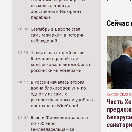
несколько дней до
обострения в Нагорном
Карабахе
Сейчас 
16:09
Сентябрь в Европе стал
самым жарким в истории
наблюдений
12:39
Чехия стала второй после
Германии страной, где
конфисковали автомобиль с
российскими номерами
18:32
В России началась вторая
волна блокировок VPN по
одному из самых
ХЕРСОНСКАЯ О
распространенных и удобных
Часть Хе
протоколов WireGuard
предлож
Беларуси
17:07
Власти Финляндии заплатят
по 750 евро
санатор
землевладельцам за