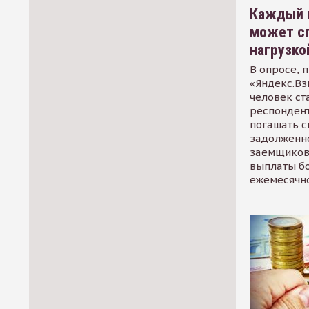
Каждый 
может сп
нагрузко
В опросе, 
«Яндекс.Вз
человек ст
респондент
погашать 
задолженно
заемщиков
выплаты б
ежемесячн