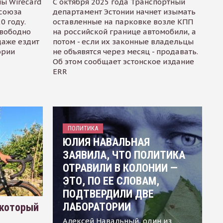
ы Wirecard
С октября 2025 года Транспортный
осоюза
департамент Эстонии начнет изымать
0 году.
оставленные на парковке возле КПП
свободно
на российской границе автомобили, а
даже ездит
потом - если их законные владельцы
ории
не объявятся через месяц - продавать.
Об этом сообщает эстонское издание
ERR
ПОЛИТИКА
ЮЛИЯ НАВАЛЬНАЯ
ЗАЯВИЛА, ЧТО ПОЛИТИКА
ОТРАВИЛИ В КОЛОНИИ —
ЭТО, ПО ЕЕ СЛОВАМ,
ПОДТВЕРДИЛИ ДВЕ
ЛАБОРАТОРИИ
 который
Алексей Навальный, один из