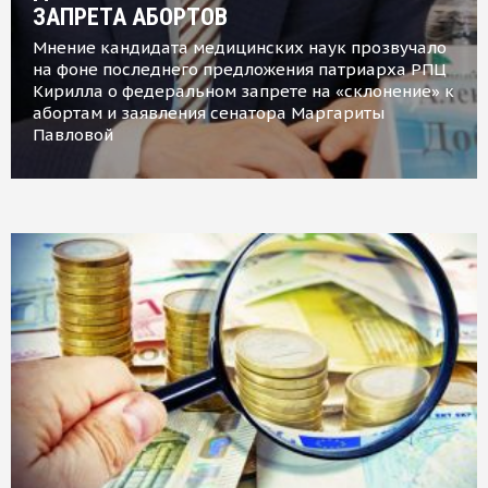
ЗАПРЕТА АБОРТОВ
Мнение кандидата медицинских наук прозвучало
на фоне последнего предложения патриарха РПЦ
Кирилла о федеральном запрете на «склонение» к
абортам и заявления сенатора Маргариты
Павловой