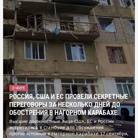
В МИРЕ
РОССИЯ, США И ЕС ПРОВЕЛИ СЕКРЕТНЫЕ
ПЕРЕГОВОРЫ ЗА НЕСКОЛЬКО ДНЕЙ ДО
ОБОСТРЕНИЯ В НАГОРНОМ КАРАБАХЕ
Высшие должностные лица США, ЕС и России
встретились в Стамбуле для обсуждения
противостояния в Нагорном Карабахе 17 сентября,