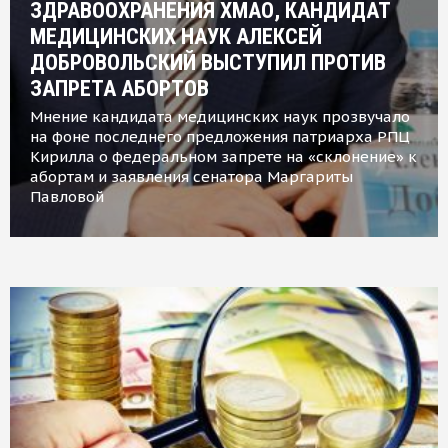
ЗДРАВООХРАНЕНИЯ ХМАО, КАНДИДАТ
МЕДИЦИНСКИХ НАУК АЛЕКСЕЙ
ДОБРОВОЛЬСКИЙ ВЫСТУПИЛ ПРОТИВ
ЗАПРЕТА АБОРТОВ
Мнение кандидата медицинских наук прозвучало
на фоне последнего предложения патриарха РПЦ
Кирилла о федеральном запрете на «склонение» к
абортам и заявления сенатора Маргариты
Павловой