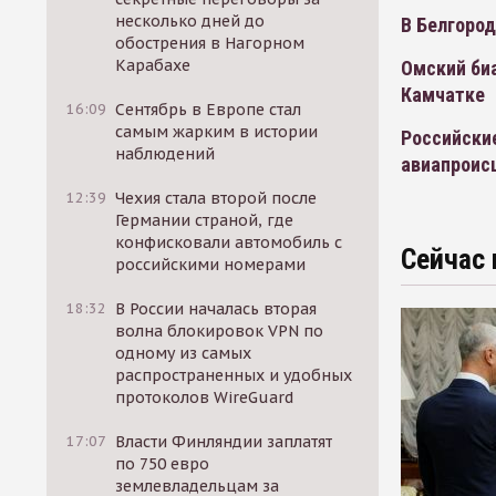
несколько дней до
В Белгород
обострения в Нагорном
Карабахе
Омский биа
Камчатке
16:09
Сентябрь в Европе стал
самым жарким в истории
Российски
наблюдений
авиапроис
12:39
Чехия стала второй после
Германии страной, где
конфисковали автомобиль с
Сейчас 
российскими номерами
18:32
В России началась вторая
волна блокировок VPN по
одному из самых
распространенных и удобных
протоколов WireGuard
17:07
Власти Финляндии заплатят
по 750 евро
землевладельцам за