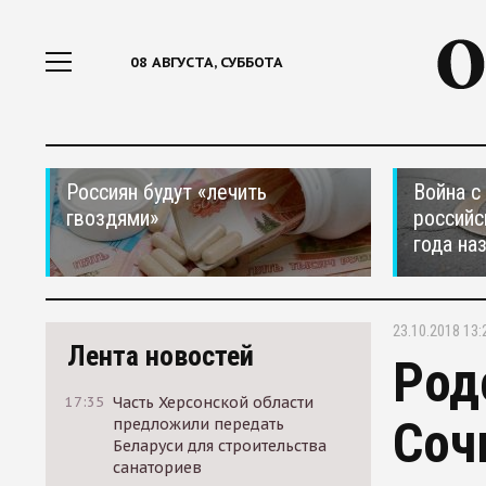
08 АВГУСТА, СУББОТА
Россиян будут «лечить
Война с
гвоздями»
российс
года на
23.10.2018 13:
Лента новостей
Род
17:35
Часть Херсонской области
Соч
предложили передать
Беларуси для строительства
санаториев