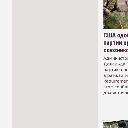
США одоб
партии о
союзник
Администр
Дональда 
партию во
в рамках м
Requirement
этом сообщ
два источн