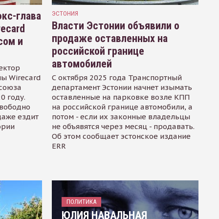
кс-глава
ЭСТОНИЯ
Власти Эстонии объявили о
recard
продаже оставленных на
сом и
российской границе
автомобилей
ектор
ы Wirecard
С октября 2025 года Транспортный
осоюза
департамент Эстонии начнет изымать
0 году.
оставленные на парковке возле КПП
свободно
на российской границе автомобили, а
даже ездит
потом - если их законные владельцы
ории
не объявятся через месяц - продавать.
Об этом сообщает эстонское издание
ERR
ПОЛИТИКА
ЮЛИЯ НАВАЛЬНАЯ