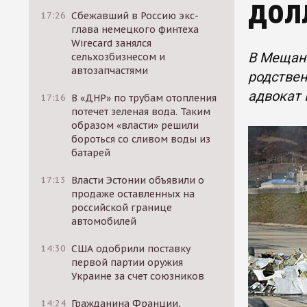
дол
17:26
Сбежавший в Россию экс-
глава немецкого финтеха
Wirecard занялся
В Мещанс
сельхозбизнесом и
автозапчастями
родствен
адвокат 
17:16
В «ДНР» по трубам отопления
потечет зеленая вода. Таким
образом «власти» решили
бороться со сливом воды из
батарей
17:13
Власти Эстонии объявили о
продаже оставленных на
российской границе
автомобилей
14:30
США одобрили поставку
первой партии оружия
Украине за счет союзников
14:24
Гражданина Франции,