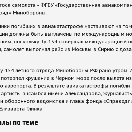
ося самолета - ФГБУ «Государственная авиакомпан
тряд» Минобороны.
ики погибших в авиакатастрофе настаивают на том
ции должны быть выплачены по международным но
ским, поскольку Ту-154 совершал международный п
 самолет выполнял рейс из Москвы в Сирию с доз
Ту-154 летного отряда Минобороны РФ рано утром 
 потерпел крушение в Черном море после вылета из
о аэропорта. В результате авиакатастрофы погибли 
 артисты ансамбля имени Александрова, журналисты
ки оборонного ведомства и глава фонда «Справедл
лизавета Глинка.
алы по теме