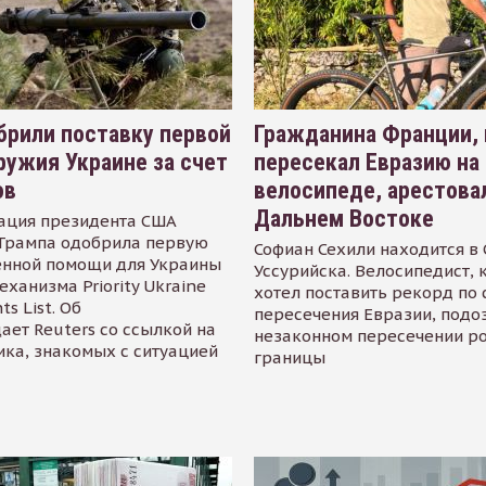
рили поставку первой
Гражданина Франции,
ружия Украине за счет
пересекал Евразию на
ов
велосипеде, арестова
Дальнем Востоке
ация президента США
Трампа одобрила первую
Софиан Сехили находится в
енной помощи для Украины
Уссурийска. Велосипедист,
еханизма Priority Ukraine
хотел поставить рекорд по 
s List. Об
пересечения Евразии, подо
ает Reuters со ссылкой на
незаконном пересечении р
ика, знакомых с ситуацией
границы