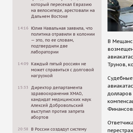
который пересекал Евразию
на велосипеде, арестовали на
Дальнем Востоке
14:16
Юлия Навальная заявила, что
политика отравили в колонии
— это, по ее словам,
В Мещанск
подтвердили две
возмещен
лаборатории
авиакатас
Трунов, к
14:09
Каждый пятый россиян не
может справиться с долговой
нагрузкой
Судебные 
авиакатас
15:33
Директор департамента
долларов 
здравоохранения ХМАО,
кандидат медицинских наук
компенсац
Алексей Добровольский
Финансово
выступил против запрета
абортов
Ответчика
20:58
В России создадут систему
перестрах