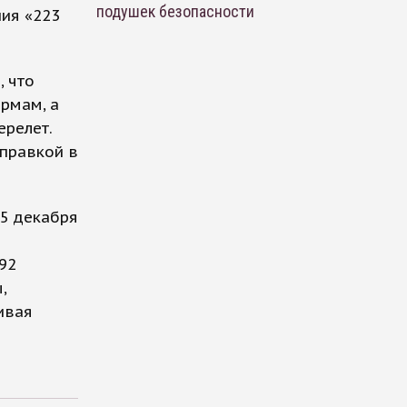
подушек безопасности
ия «223
, что
рмам, а
ерелет.
аправкой в
25 декабря
92
,
ивая