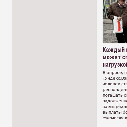
Каждый 
может сп
нагрузко
В опросе, 
«Яндекс.Вз
человек ст
респондент
погашать 
задолженно
заемщиков
выплаты б
ежемесячн