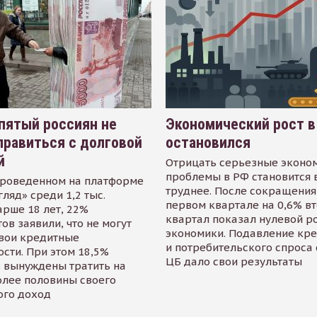
пятый россиян не
Экономический рост в
равиться с долговой
остановился
й
Отрицать серьезные эконо
проблемы в РФ становится 
проведенном на платформе
труднее. После сокращения
гляд» среди 1,2 тыс.
первом квартале на 0,6% в
арше 18 лет, 22%
квартал показал нулевой р
ов заявили, что не могут
экономики. Подавление кр
свои кредитные
и потребительского спроса
сти. При этом 18,5%
ЦБ дало свои результаты
 вынуждены тратить на
олее половины своего
ого доход