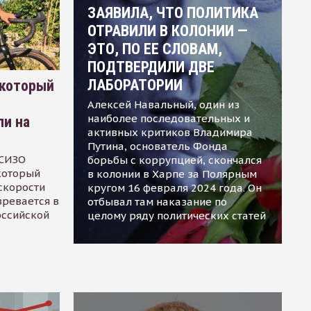
ЗАЯВИЛА, ЧТО ПОЛИТИКА
ОТРАВИЛИ В КОЛОНИИ —
ЭТО, ПО ЕЕ СЛОВАМ,
ПОДТВЕРДИЛИ ДВЕ
ЛАБОРАТОРИИ
 который
Алексей Навальный, один из
наиболее последовательных и
ли на
активных критиков Владимира
Путина, основатель Фонда
 СИЗО
борьбы с коррупцией, скончался
 который
в колонии в Харпе за Полярным
скорости
кругом 16 февраля 2024 года. Он
зревается в
отбывал там наказание по
оссийской
целому ряду политических статей