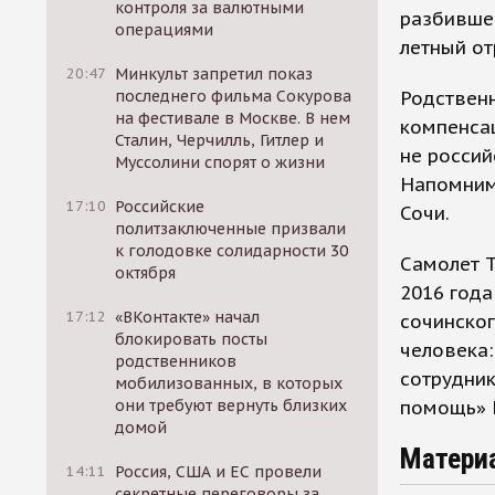
контроля за валютными
разбившег
операциями
летный о
20:47
Минкульт запретил показ
Родственн
последнего фильма Сокурова
на фестивале в Москве. В нем
компенса
Сталин, Черчилль, Гитлер и
не россий
Муссолини спорят о жизни
Напомним,
17:10
Российские
Сочи.
политзаключенные призвали
к голодовке солидарности 30
​Самолет 
октября
2016 года
17:12
«ВКонтакте» начал
сочинског
блокировать посты
человека:
родственников
сотрудни
мобилизованных, в которых
помощь» Е
они требуют вернуть близких
домой
Матери
14:11
Россия, США и ЕС провели
секретные переговоры за