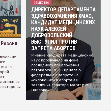
ОБЩЕСТВО
ДИРЕКТОР ДЕПАРТАМЕНТА
ЗДРАВООХРАНЕНИЯ ХМАО,
КАНДИДАТ МЕДИЦИНСКИХ
НАУК АЛЕКСЕЙ
ДОБРОВОЛЬСКИЙ
ВЫСТУПИЛ ПРОТИВ
 России
ЗАПРЕТА АБОРТОВ
Мнение кандидата медицинских
мические
наук прозвучало на фоне
все
последнего предложения
 ВВП в
патриарха РПЦ Кирилла о
торой
федеральном запрете на
ост
«склонение» к абортам и
едитования
заявления сенатора Маргариты
 со стороны
Павловой