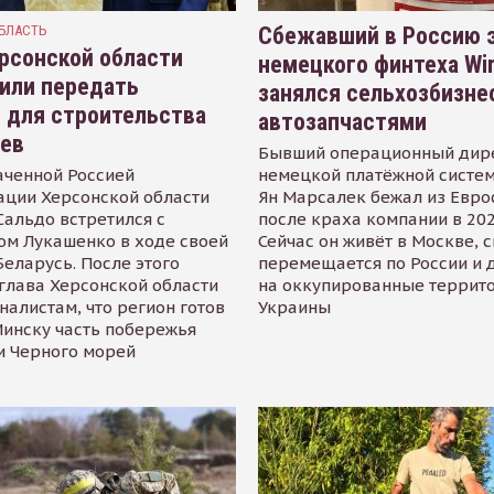
БЛАСТЬ
Сбежавший в Россию э
рсонской области
немецкого финтеха Wi
или передать
занялся сельхозбизне
 для строительства
автозапчастями
иев
Бывший операционный дир
аченной Россией
немецкой платёжной систем
ации Херсонской области
Ян Марсалек бежал из Евр
альдо встретился с
после краха компании в 202
ом Лукашенко в ходе своей
Сейчас он живёт в Москве, 
Беларусь. После этого
перемещается по России и 
глава Херсонской области
на оккупированные террит
налистам, что регион готов
Украины
инску часть побережья
и Черного морей