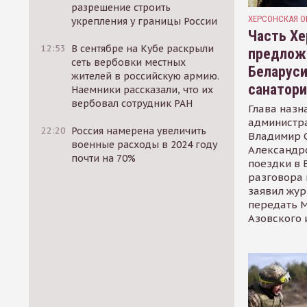
разрешение строить
ХЕРСОНСКАЯ О
укрепления у границы России
Часть Хе
12:53
В сентябре на Кубе раскрыли
предлож
сеть вербовки местных
Беларуси
жителей в российскую армию.
санатор
Наемники рассказали, что их
вербовал сотрудник РАН
Глава назн
администр
22:20
Россия намерена увеличить
Владимир С
военные расходы в 2024 году
Александр
почти на 70%
поездки в 
разговора 
заявил жур
передать М
Азовского 