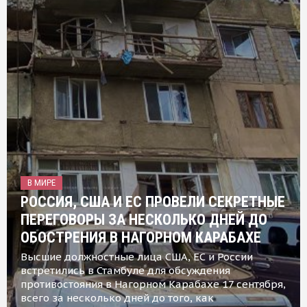
В МИРЕ
РОССИЯ, США И ЕС ПРОВЕЛИ СЕКРЕТНЫЕ
ПЕРЕГОВОРЫ ЗА НЕСКОЛЬКО ДНЕЙ ДО
ОБОСТРЕНИЯ В НАГОРНОМ КАРАБАХЕ
Высшие должностные лица США, ЕС и России
встретились в Стамбуле для обсуждения
противостояния в Нагорном Карабахе 17 сентября,
всего за несколько дней до того, как