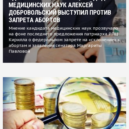
МЕДИЦИНСКИХ НАУК АЛЕКСЕЙ
ДОБРОВОЛЬСКИЙ ВЫСТУПИЛ ПРОТИВ
ЗАПРЕТА АБОРТОВ
Мнение кандидата медицинских наук прозвучало
на фоне последнего предложения патриарха РПЦ
Кирилла о федеральном запрете на «склонение» к
абортам и заявления сенатора Маргариты
Павловой