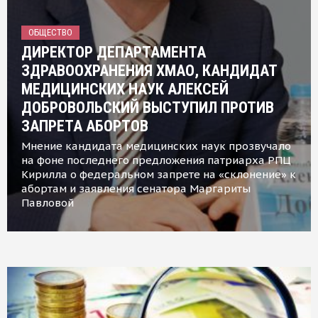
ОБЩЕСТВО
ДИРЕКТОР ДЕПАРТАМЕНТА
ЗДРАВООХРАНЕНИЯ ХМАО, КАНДИДАТ
МЕДИЦИНСКИХ НАУК АЛЕКСЕЙ
ДОБРОВОЛЬСКИЙ ВЫСТУПИЛ ПРОТИВ
ЗАПРЕТА АБОРТОВ
Мнение кандидата медицинских наук прозвучало
на фоне последнего предложения патриарха РПЦ
Кирилла о федеральном запрете на «склонение» к
абортам и заявления сенатора Маргариты
Павловой