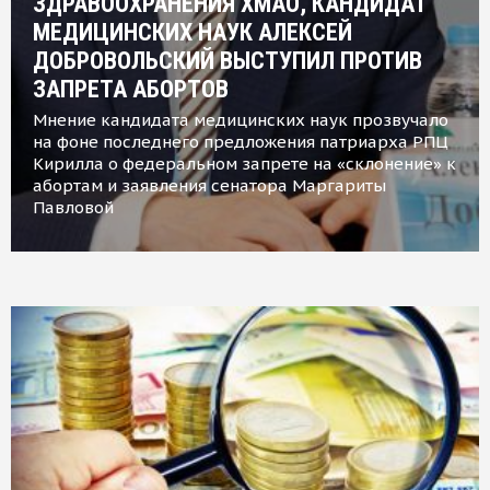
ЗДРАВООХРАНЕНИЯ ХМАО, КАНДИДАТ
МЕДИЦИНСКИХ НАУК АЛЕКСЕЙ
ДОБРОВОЛЬСКИЙ ВЫСТУПИЛ ПРОТИВ
ЗАПРЕТА АБОРТОВ
Мнение кандидата медицинских наук прозвучало
на фоне последнего предложения патриарха РПЦ
Кирилла о федеральном запрете на «склонение» к
абортам и заявления сенатора Маргариты
Павловой