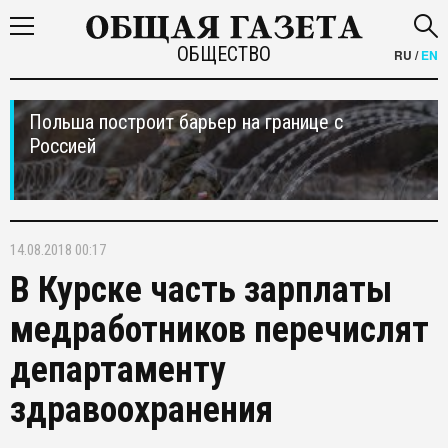
ОБЩЕСТВО
RU
/
EN
Польша построит барьер на границе с
Россией
14.08.2018 00:17
В Курске часть зарплаты
медработников перечислят
департаменту
здравоохранения