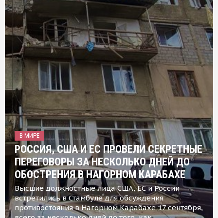
В МИРЕ
РОССИЯ, США И ЕС ПРОВЕЛИ СЕКРЕТНЫЕ
ПЕРЕГОВОРЫ ЗА НЕСКОЛЬКО ДНЕЙ ДО
ОБОСТРЕНИЯ В НАГОРНОМ КАРАБАХЕ
Высшие должностные лица США, ЕС и России
встретились в Стамбуле для обсуждения
противостояния в Нагорном Карабахе 17 сентября,
всего за несколько дней до того, как