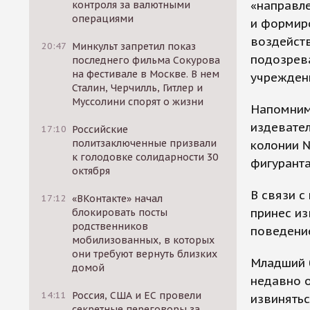
«направл
контроля за валютными
операциями
и формир
воздейст
20:47
Минкульт запретил показ
подозрев
последнего фильма Сокурова
на фестивале в Москве. В нем
учрежден
Сталин, Черчилль, Гитлер и
Муссолини спорят о жизни
Напомним,
издевате
17:10
Российские
политзаключенные призвали
колонии 
к голодовке солидарности 30
фигурант
октября
В связи 
17:12
«ВКонтакте» начал
принес из
блокировать посты
родственников
поведени
мобилизованных, в которых
они требуют вернуть близких
Младший б
домой
недавно о
14:11
Россия, США и ЕС провели
извинять
секретные переговоры за