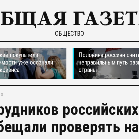
ОБЩЕСТВО
кие покупатели
Половина россиян счит
мости уже осознали
неправильным путь раз
 кризиса
страны
13
рудников российских
бещали проверять на