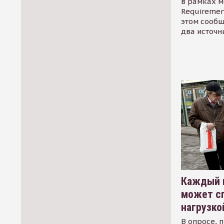
в рамках м
Requirement
этом сообщ
два источн
Каждый 
может сп
нагрузко
В опросе, 