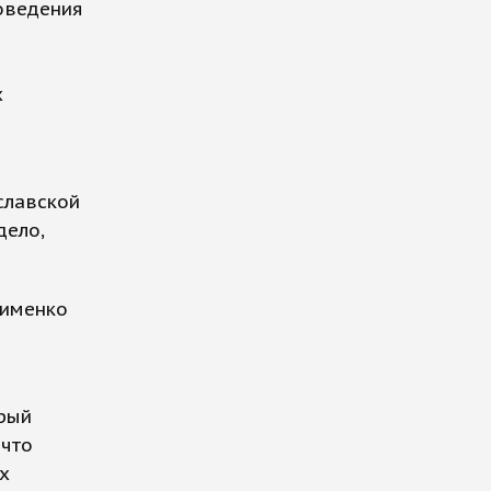
оведения
х
славской
дело,
сименко
орый
 что
х