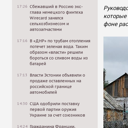
17:26
Сбежавший в Россию экс-
Руководс
глава немецкого финтеха
которые 
Wirecard занялся
фоне рас
сельхозбизнесом и
автозапчастями
17:16
В «ДНР» по трубам отопления
потечет зеленая вода. Таким
образом «власти» решили
бороться со сливом воды из
батарей
17:13
Власти Эстонии объявили о
продаже оставленных на
российской границе
автомобилей
14:30
США одобрили поставку
первой партии оружия
Украине за счет союзников
14:24
Гражданина Франции,