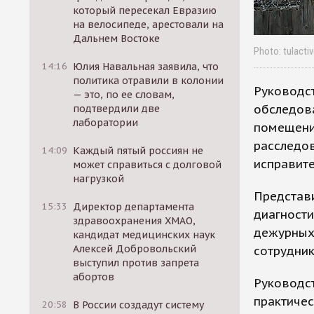
который пересекал Евразию
на велосипеде, арестовали на
Дальнем Востоке
Photo: tulactiv
14:16
Юлия Навальная заявила, что
политика отравили в колонии
Руководс
— это, по ее словам,
обследов
подтвердили две
лаборатории
помещения
расследов
14:09
Каждый пятый россиян не
исправит
может справиться с долговой
нагрузкой
Представ
15:33
Директор департамента
диагност
здравоохранения ХМАО,
дежурных 
кандидат медицинских наук
Алексей Добровольский
сотрудни
выступил против запрета
абортов
Руководс
практичес
20:58
В России создадут систему