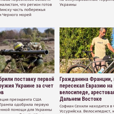
налистам, что регион готов
Украины
инску часть побережья
и Черного морей
рили поставку первой
Гражданина Франции,
ружия Украине за счет
пересекал Евразию на
ов
велосипеде, арестова
Дальнем Востоке
ация президента США
Трампа одобрила первую
Софиан Сехили находится в
енной помощи для Украины
Уссурийска. Велосипедист,