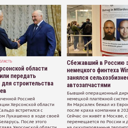
БЛАСТЬ
Сбежавший в Россию э
рсонской области
немецкого финтеха Wi
или передать
занялся сельхозбизне
 для строительства
автозапчастями
иев
Бывший операционный дир
аченной Россией
немецкой платёжной систем
ации Херсонской области
Ян Марсалек бежал из Евр
альдо встретился с
после краха компании в 202
ом Лукашенко в ходе своей
Сейчас он живёт в Москве, 
Беларусь. После этого
перемещается по России и 
глава Херсонской области
на оккупированные террит