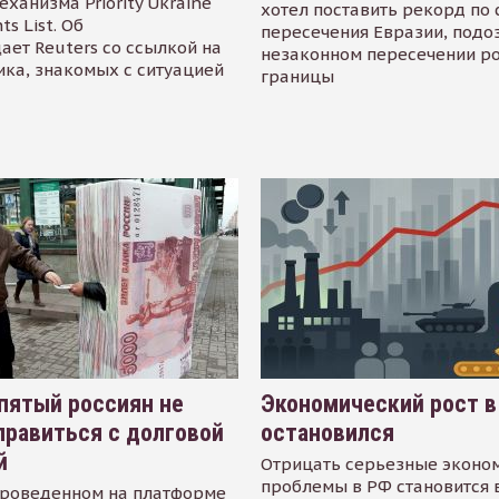
еханизма Priority Ukraine
хотел поставить рекорд по 
s List. Об
пересечения Евразии, подо
ает Reuters со ссылкой на
незаконном пересечении р
ика, знакомых с ситуацией
границы
пятый россиян не
Экономический рост в
равиться с долговой
остановился
й
Отрицать серьезные эконо
проблемы в РФ становится 
проведенном на платформе