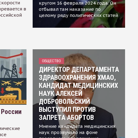
скорости
кругом 16 февраля 2024 года. Он
зревается в
отбывал там наказание по
оссийской
целому ряду политических статей
ОБЩЕСТВО
ДИРЕКТОР ДЕПАРТАМЕНТА
ЗДРАВООХРАНЕНИЯ ХМАО,
КАНДИДАТ МЕДИЦИНСКИХ
НАУК АЛЕКСЕЙ
ДОБРОВОЛЬСКИЙ
ВЫСТУПИЛ ПРОТИВ
 России
ЗАПРЕТА АБОРТОВ
Мнение кандидата медицинских
мические
наук прозвучало на фоне
все