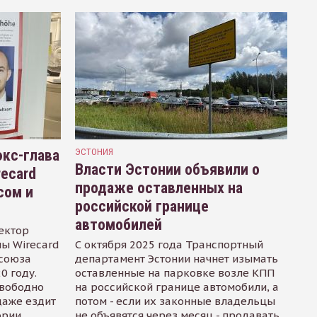
кс-глава
ЭСТОНИЯ
Власти Эстонии объявили о
recard
продаже оставленных на
сом и
российской границе
автомобилей
ектор
ы Wirecard
С октября 2025 года Транспортный
осоюза
департамент Эстонии начнет изымать
0 году.
оставленные на парковке возле КПП
свободно
на российской границе автомобили, а
даже ездит
потом - если их законные владельцы
ории
не объявятся через месяц - продавать.