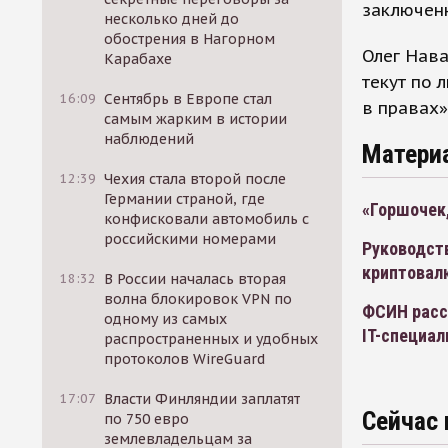
заключенн
несколько дней до
обострения в Нагорном
Олег Нава
Карабахе
текут по
16:09
Сентябрь в Европе стал
в правах»
самым жарким в истории
наблюдений
Матери
12:39
Чехия стала второй после
Германии страной, где
«Горшочек,
конфисковали автомобиль с
российскими номерами
Руководст
криптовал
18:32
В России началась вторая
волна блокировок VPN по
ФСИН расс
одному из самых
IT-специал
распространенных и удобных
протоколов WireGuard
17:07
Власти Финляндии заплатят
Сейчас 
по 750 евро
землевладельцам за