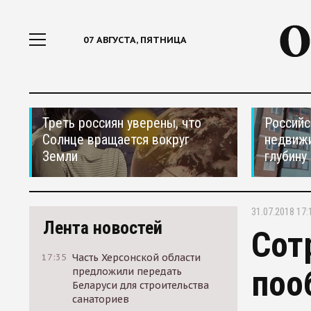
07 АВГУСТА, ПЯТНИЦА
Треть россиян уверены, что
Российс
Солнце вращается вокруг
недвижи
Земли
глубину
31.07.2018 17:
Лента новостей
Сот
17:35
Часть Херсонской области
поо
предложили передать
Беларуси для строительства
санаториев