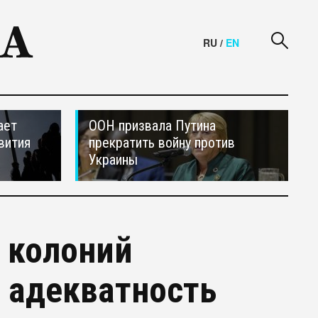
RU
/
EN
ает
ООН призвала Путина
вития
прекратить войну против
Украины
 колоний
 адекватность