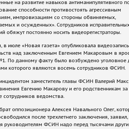
енные на развитие навыков антиманипулятивного п
ование способности противостоять агрессивным
виям, импровизациям со стороны обвиняемых,
аемых и осужденных». Сотрудников исправительны
ий обяжут постоянно носить видеорегистраторы.
 в июле «Новая газета» опубликовала видеозапись
льств над заключенным Евгением Макаровым в яро
№1. По данному факту было возбуждено уголовное 
ами которого являются восемь сотрудников ФСИН.
с инцидентом заместитель главы ФСИН Валерий Мак
винения Евгению Макарову и его родственникам за
е сотрудников ведомства.
рат оппозиционера Алексея Навального Олег, кот
свободился после трехлетнего заключения, заявил,
ся руководителям ФСИН надо перед тысячами други