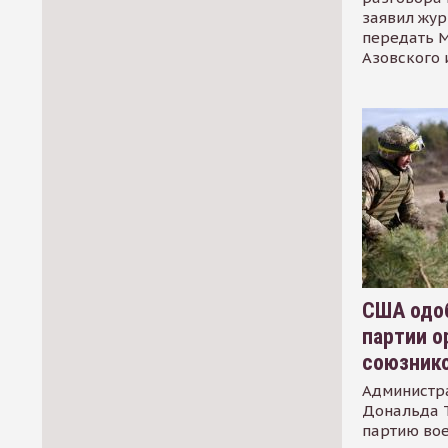
заявил жур
передать М
Азовского 
США одоб
партии о
союзник
Администр
Дональда 
партию во