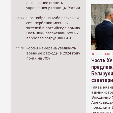
разрешение строить
укрепления у границы России
12:53
В сентябре на Кубе раскрыли
сеть вербовки местных
жителей в российскую армию.
Наемники рассказали, что их
вербовал сотрудник РАН
22:20
Россия намерена увеличить
военные расходы в 2024 году
ХЕРСОНСКАЯ О
почти на 70%
Часть Хе
предлож
Беларуси
санатор
Глава назн
администр
Владимир С
Александр
поездки в 
разговора 