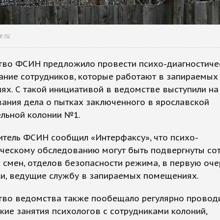
e.ru
тво ФСИН предложило провести психо-диагностиче
ание сотрудников, которые работают в запираемых
х. С такой инициативой в ведомстве выступили на
ания дела о пытках заключенного в ярославской
ельной колонии №1.
итель ФСИН сообщил «Интерфаксу», что психо-
ическому обследованию могут быть подвергнуты со
смен, отделов безопасности режима, в первую оче
ки, ведущие службу в запираемых помещениях.
тво ведомства также пообещало регулярно провод
кие занятия психологов с сотрудниками колоний,