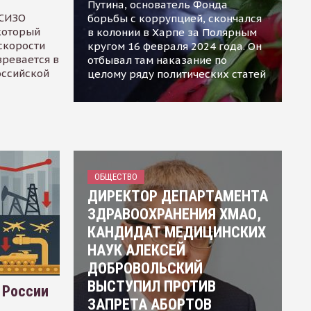
Путина, основатель Фонда
 СИЗО
борьбы с коррупцией, скончался
 который
в колонии в Харпе за Полярным
скорости
кругом 16 февраля 2024 года. Он
зревается в
отбывал там наказание по
оссийской
целому ряду политических статей
ОБЩЕСТВО
ДИРЕКТОР ДЕПАРТАМЕНТА
ЗДРАВООХРАНЕНИЯ ХМАО,
КАНДИДАТ МЕДИЦИНСКИХ
НАУК АЛЕКСЕЙ
ДОБРОВОЛЬСКИЙ
ВЫСТУПИЛ ПРОТИВ
 России
ЗАПРЕТА АБОРТОВ