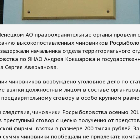
Ненецком АО правоохранительные органы провели 
жанию высокопоставленных чиновников Росрыболо
задержали начальника отдела территориального от
овства по ЯНАО Андрея Кокшарова и государствен
а Сергея Аверьянова.
нии чиновников возбуждено уголовное дело по ста
ие взятки должностным лицом в составе организов
 предварительному сговору в особо крупном разме
 следствия, чиновники Росрыболовства осенью 201
в преступный сговор с целью получения от предста
кой фирмы взятки в размере 200 тысяч рублей. За
ю сумму чиновники пообещали не привлекать компа