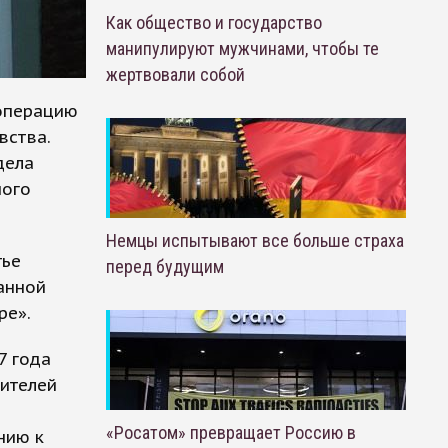
Как общество и государство
манипулируют мужчинами, чтобы те
жертвовали собой
операцию
вства.
дела
ного
Немцы испытывают все больше страха
тье
перед будущим
анной
ре».
7 года
вителей
«Росатом» превращает Россию в
нию к