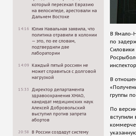
который пересекал Евразию
на велосипеде, арестовали на
Дальнем Востоке
14:16
Юлия Навальная заявила, что
В Ямало-
политика отравили в колонии
по задер
— это, по ее словам,
подтвердили две
Силовики 
лаборатории
Росрыбол
инспектор
14:09
Каждый пятый россиян не
может справиться с долговой
нагрузкой
В отноше
«Получен
15:33
Директор департамента
группы по
здравоохранения ХМАО,
кандидат медицинских наук
Алексей Добровольский
По версии
выступил против запрета
вступили 
абортов
коммерчес
указанну
20:58
В России создадут систему