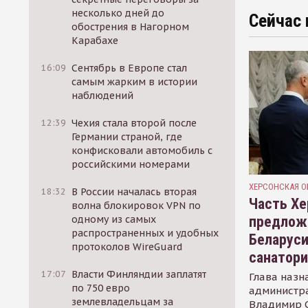
несколько дней до
Сейчас 
обострения в Нагорном
Карабахе
16:09
Сентябрь в Европе стал
самым жарким в истории
наблюдений
12:39
Чехия стала второй после
Германии страной, где
конфисковали автомобиль с
российскими номерами
ХЕРСОНСКАЯ О
18:32
В России началась вторая
Часть Хе
волна блокировок VPN по
предлож
одному из самых
распространенных и удобных
Беларуси
протоколов WireGuard
санатор
17:07
Власти Финляндии заплатят
Глава назн
по 750 евро
администр
землевладельцам за
Владимир С