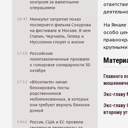
контроля за валютными
ответств
операциями
деятельно
20:47
Минкульт запретил показ
На Ямале 
последнего фильма Сокурова
на фестивале в Москве. В нем
особо цен
Сталин, Черчилль, Гитлер и
правоохр
Муссолини спорят о жизни
крупными
17:10
Российские
Матери
политзаключенные призвали
к голодовке солидарности 30
октября
Главного 
17:12
«ВКонтакте» начал
мошеннич
блокировать посты
родственников
Экс-главу
мобилизованных, в которых
Экс-главу 
они требуют вернуть близких
домой
второму у
14:11
Россия, США и ЕС провели
секретные переговоры за