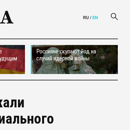
RU
/
EN
е
Россияне скупают йод на
будущим
случай ядерной войны
жали
иального