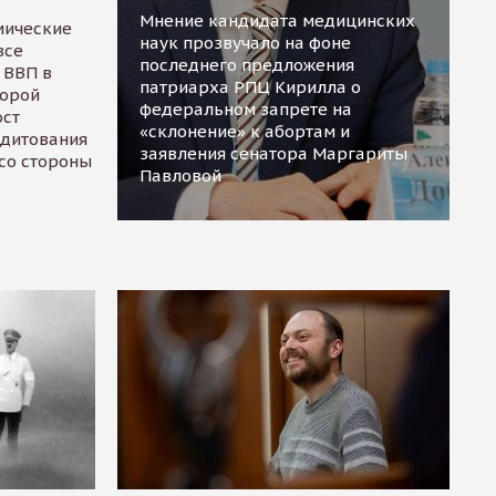
Мнение кандидата медицинских
мические
наук прозвучало на фоне
все
последнего предложения
 ВВП в
патриарха РПЦ Кирилла о
торой
федеральном запрете на
ост
«склонение» к абортам и
едитования
заявления сенатора Маргариты
 со стороны
Павловой