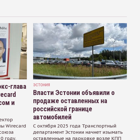
кс-глава
ЭСТОНИЯ
Власти Эстонии объявили о
recard
продаже оставленных на
сом и
российской границе
автомобилей
ектор
ы Wirecard
С октября 2025 года Транспортный
осоюза
департамент Эстонии начнет изымать
0 году.
оставленные на парковке возле КПП