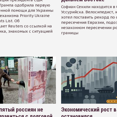
Трампа одобрила первую
Софиан Сехили находится в
енной помощи для Украины
Уссурийска. Велосипедист,
еханизма Priority Ukraine
хотел поставить рекорд по 
s List. Об
пересечения Евразии, подо
ает Reuters со ссылкой на
незаконном пересечении р
ика, знакомых с ситуацией
границы
пятый россиян не
Экономический рост в
равиться с долговой
остановился