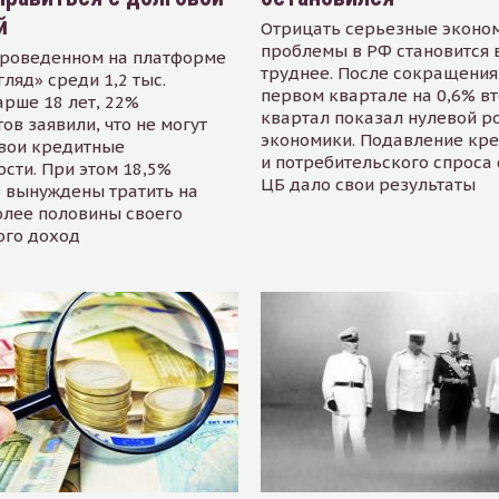
й
Отрицать серьезные эконо
проблемы в РФ становится 
проведенном на платформе
труднее. После сокращения
гляд» среди 1,2 тыс.
первом квартале на 0,6% в
арше 18 лет, 22%
квартал показал нулевой р
ов заявили, что не могут
экономики. Подавление кр
свои кредитные
и потребительского спроса
сти. При этом 18,5%
ЦБ дало свои результаты
 вынуждены тратить на
олее половины своего
ого доход