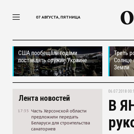
07 АВГУСТА, ПЯТНИЦА
США пообещали годами
Треть р
поставлять оружие Украине
Солнце 
Земли
06.07.2018 00:
Лента новостей
В Я
17:35
Часть Херсонской области
рук
предложили передать
Беларуси для строительства
санаториев