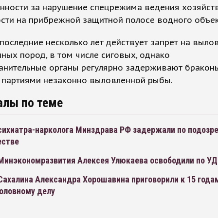
енности за нарушение спецрежима ведения хозяйст
сти на прибрежной защитной полосе водного объек
последние несколько лет действует запрет на выло
ных пород, в том числе сиговых, однако
анительные органы регулярно задерживают браконь
 партиями незаконно выловленной рыбы.
алы по теме
психиатра-нарколога Минздрава РФ задержали по подозр
естве
 Минэкономразвития Алексея Улюкаева освободили по У
Сахалина Александра Хорошавина приговорили к 15 года
головному делу