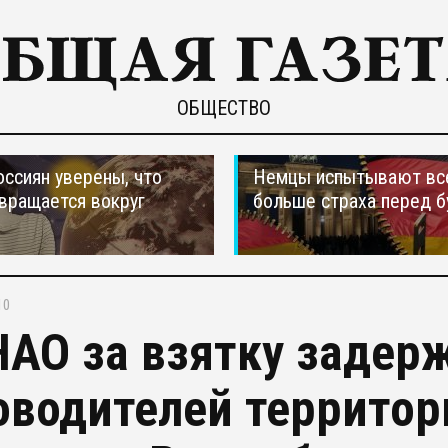
ОБЩЕСТВО
оссиян уверены, что
Немцы испытывают вс
вращается вокруг
больше страха перед 
10
НАО за взятку задер
оводителей территор