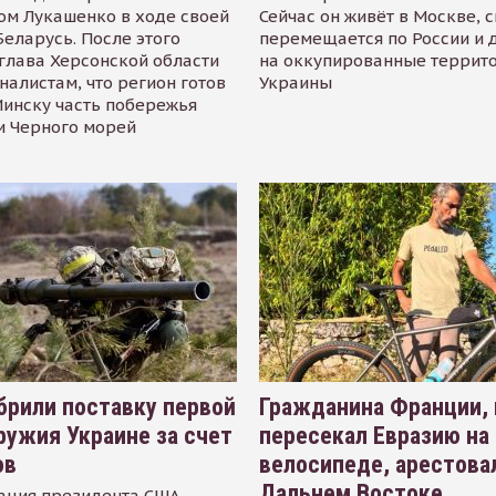
ом Лукашенко в ходе своей
Сейчас он живёт в Москве, 
Беларусь. После этого
перемещается по России и 
глава Херсонской области
на оккупированные террит
налистам, что регион готов
Украины
инску часть побережья
и Черного морей
рили поставку первой
Гражданина Франции,
ружия Украине за счет
пересекал Евразию на
ов
велосипеде, арестова
Дальнем Востоке
ация президента США