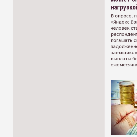
нагрузко
В опросе, 
«Яндекс.Вз
человек ст
респондент
погашать 
задолженно
заемщиков
выплаты б
ежемесячн