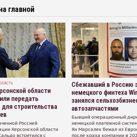
на главной
БЛАСТЬ
Сбежавший в Россию э
рсонской области
немецкого финтеха Wi
или передать
занялся сельхозбизне
 для строительства
автозапчастями
иев
Бывший операционный дир
аченной Россией
немецкой платёжной систем
ации Херсонской области
Ян Марсалек бежал из Евр
альдо встретился с
после краха компании в 202