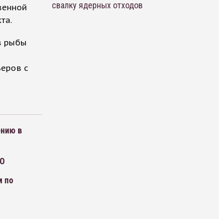
свалку ядерных отходов
венной
та.
в рыбы
еров с
ению в
ДО
м по