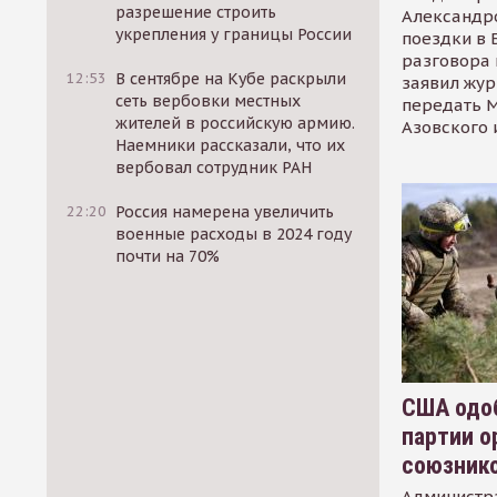
разрешение строить
Александр
укрепления у границы России
поездки в 
разговора 
12:53
В сентябре на Кубе раскрыли
заявил жур
сеть вербовки местных
передать М
жителей в российскую армию.
Азовского 
Наемники рассказали, что их
вербовал сотрудник РАН
22:20
Россия намерена увеличить
военные расходы в 2024 году
почти на 70%
США одоб
партии о
союзник
Администр