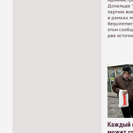
Дональда 
партию во
в рамках м
Requirement
этом сообщ
два источн
Каждый 
может сп