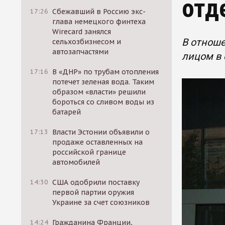
отд
17:26
Сбежавший в Россию экс-
глава немецкого финтеха
Wirecard занялся
В отноше
сельхозбизнесом и
автозапчастями
лицом в 
17:16
В «ДНР» по трубам отопления
потечет зеленая вода. Таким
образом «власти» решили
бороться со сливом воды из
батарей
17:13
Власти Эстонии объявили о
продаже оставленных на
российской границе
автомобилей
14:30
США одобрили поставку
первой партии оружия
Украине за счет союзников
14:24
Гражданина Франции,