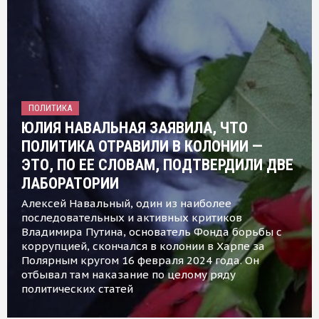
ПОЛИТИКА
ЮЛИЯ НАВАЛЬНАЯ ЗАЯВИЛА, ЧТО
ПОЛИТИКА ОТРАВИЛИ В КОЛОНИИ —
ЭТО, ПО ЕЕ СЛОВАМ, ПОДТВЕРДИЛИ ДВЕ
ЛАБОРАТОРИИ
Алексей Навальный, один из наиболее
последовательных и активных критиков
Владимира Путина, основатель Фонда борьбы с
коррупцией, скончался в колонии в Харпе за
Полярным кругом 16 февраля 2024 года. Он
отбывал там наказание по целому ряду
политических статей