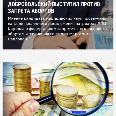
ДОБРОВОЛЬСКИЙ ВЫСТУПИЛ ПРОТИВ
ЗАПРЕТА АБОРТОВ
Мнение кандидата медицинских наук прозвучало
на фоне последнего предложения патриарха РПЦ
Кирилла о федеральном запрете на «склонение» к
абортам и заявления сенатора Маргариты
Павловой