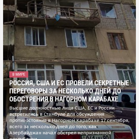
В МИРЕ
РОССИЯ, США И ЕС ПРОВЕЛИ СЕКРЕТНЫЕ
ПЕРЕГОВОРЫ ЗА НЕСКОЛЬКО ДНЕЙ ДО
ОБОСТРЕНИЯ В НАГОРНОМ КАРАБАХЕ
Высшие должностные лица США, ЕС и России
встретились в Стамбуле для обсуждения
противостояния в Нагорном Карабахе 17 сентября,
всего за несколько дней до того, как
Азербайджан начал обстрел непризнанной
республики