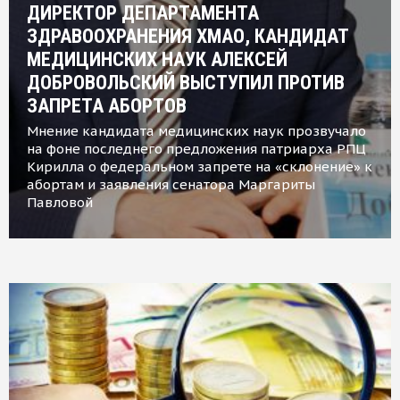
ДИРЕКТОР ДЕПАРТАМЕНТА
ЗДРАВООХРАНЕНИЯ ХМАО, КАНДИДАТ
МЕДИЦИНСКИХ НАУК АЛЕКСЕЙ
ДОБРОВОЛЬСКИЙ ВЫСТУПИЛ ПРОТИВ
ЗАПРЕТА АБОРТОВ
Мнение кандидата медицинских наук прозвучало
на фоне последнего предложения патриарха РПЦ
Кирилла о федеральном запрете на «склонение» к
абортам и заявления сенатора Маргариты
Павловой