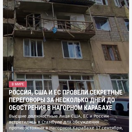
В МИРЕ
РОССИЯ, США И ЕС ПРОВЕЛИ СЕКРЕТНЫЕ
ПЕРЕГОВОРЫ ЗА НЕСКОЛЬКО ДНЕЙ ДО
ОБОСТРЕНИЯ В НАГОРНОМ КАРАБАХЕ
Высшие должностные лица США, ЕС и России
встретились в Стамбуле для обсуждения
противостояния в Нагорном Карабахе 17 сентября,