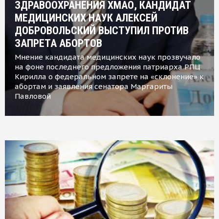
ЗДРАВООХРАНЕНИЯ ХМАО, КАНДИДАТ
МЕДИЦИНСКИХ НАУК АЛЕКСЕЙ
ДОБРОВОЛЬСКИЙ ВЫСТУПИЛ ПРОТИВ
ЗАПРЕТА АБОРТОВ
Мнение кандидата медицинских наук прозвучало
на фоне последнего предложения патриарха РПЦ
Кирилла о федеральном запрете на «склонение» к
абортам и заявления сенатора Маргариты
Павловой