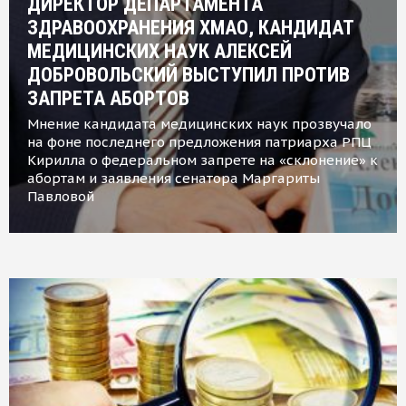
ДИРЕКТОР ДЕПАРТАМЕНТА
ЗДРАВООХРАНЕНИЯ ХМАО, КАНДИДАТ
МЕДИЦИНСКИХ НАУК АЛЕКСЕЙ
ДОБРОВОЛЬСКИЙ ВЫСТУПИЛ ПРОТИВ
ЗАПРЕТА АБОРТОВ
Мнение кандидата медицинских наук прозвучало
на фоне последнего предложения патриарха РПЦ
Кирилла о федеральном запрете на «склонение» к
абортам и заявления сенатора Маргариты
Павловой