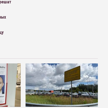
зрешат
ных
цу