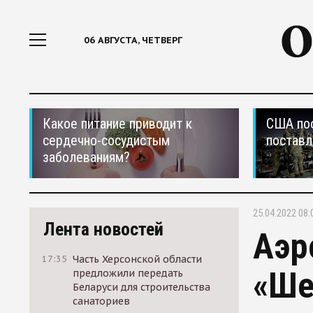
06 АВГУСТА, ЧЕТВЕРГ
Какое питание приводит к
США по
сердечно-сосудистым
поставл
заболеваниям?
25.04.2022 08:
Лента новостей
Аэр
17:35
Часть Херсонской области
«Ше
предложили передать
Беларуси для строительства
санаториев