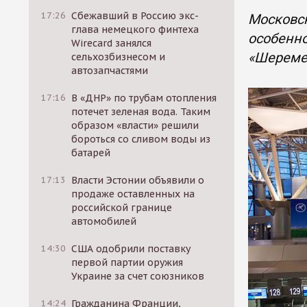
17:26
Сбежавший в Россию экс-
Московск
глава немецкого финтеха
особенно
Wirecard занялся
«Шереме
сельхозбизнесом и
автозапчастями
17:16
В «ДНР» по трубам отопления
потечет зеленая вода. Таким
образом «власти» решили
бороться со сливом воды из
батарей
17:13
Власти Эстонии объявили о
продаже оставленных на
российской границе
автомобилей
14:30
США одобрили поставку
первой партии оружия
Украине за счет союзников
14:24
Гражданина Франции,