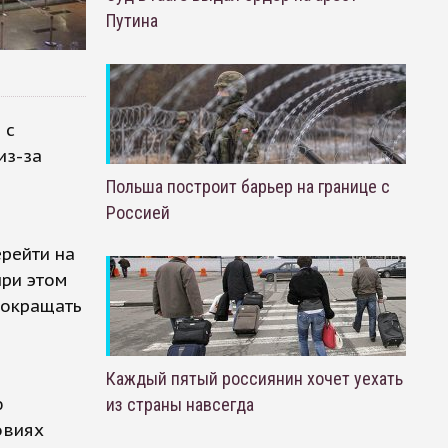
Путина
 с
из-за
Польша построит барьер на границе с
Россией
ерейти на
при этом
сокращать
Каждый пятый россиянин хочет уехать
ю
из страны навсегда
овиях