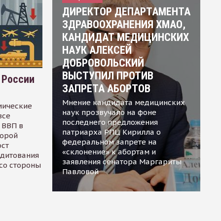
ДИРЕКТОР ДЕПАРТАМЕНТА
ЗДРАВООХРАНЕНИЯ ХМАО,
КАНДИДАТ МЕДИЦИНСКИХ
НАУК АЛЕКСЕЙ
ДОБРОВОЛЬСКИЙ
ВЫСТУПИЛ ПРОТИВ
 России
ЗАПРЕТА АБОРТОВ
Мнение кандидата медицинских
мические
наук прозвучало на фоне
все
последнего предложения
 ВВП в
патриарха РПЦ Кирилла о
торой
федеральном запрете на
ост
«склонение» к абортам и
едитования
заявления сенатора Маргариты
 со стороны
Павловой