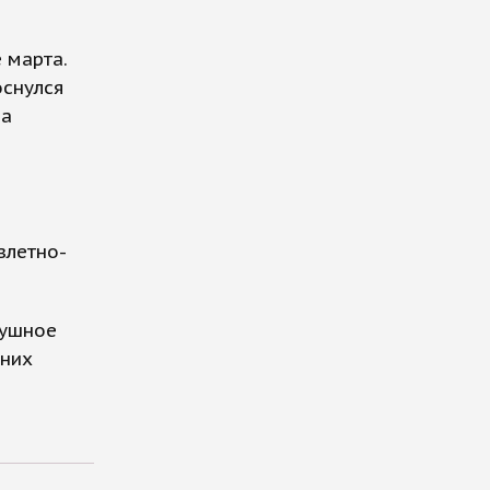
 марта.
оснулся
 а
злетно-
душное
 них