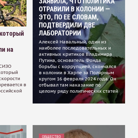
ЗАЯВИЛА, ЧТО ПОЛИТИКА
ОТРАВИЛИ В КОЛОНИИ —
ЭТО, ПО ЕЕ СЛОВАМ,
ПОДТВЕРДИЛИ ДВЕ
ЛАБОРАТОРИИ
 который
Алексей Навальный, один из
наиболее последовательных и
ли на
активных критиков Владимира
Путина, основатель Фонда
 СИЗО
борьбы с коррупцией, скончался
 который
в колонии в Харпе за Полярным
скорости
кругом 16 февраля 2024 года. Он
зревается в
отбывал там наказание по
оссийской
целому ряду политических статей
ОБЩЕСТВО