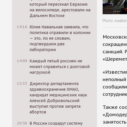
который пересекал Евразию
на велосипеде, арестовали на
Дальнем Востоке
Photo: madeinf
14:16
Юлия Навальная заявила, что
политика отравили в колонии
Московски
— это, по ее словам,
сокращен
подтвердили две
лаборатории
санкций. 
«Шеремет
14:09
Каждый пятый россиян не
может справиться с долговой
«Известия
нагрузкой
неполный 
15:33
Директор департамента
сообщили,
здравоохранения ХМАО,
сотрудник
кандидат медицинских наук
Алексей Добровольский
выступил против запрета
Также соо
абортов
«Домодед
занятость
20:58
В России создадут систему