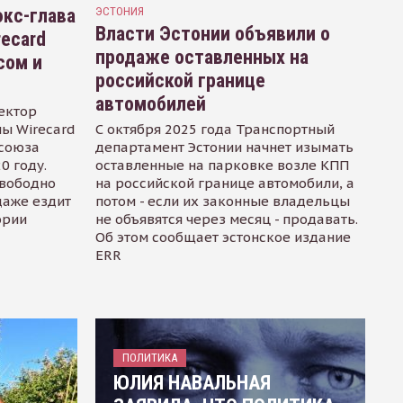
кс-глава
ЭСТОНИЯ
Власти Эстонии объявили о
recard
продаже оставленных на
сом и
российской границе
автомобилей
ектор
ы Wirecard
С октября 2025 года Транспортный
осоюза
департамент Эстонии начнет изымать
0 году.
оставленные на парковке возле КПП
свободно
на российской границе автомобили, а
даже ездит
потом - если их законные владельцы
ории
не объявятся через месяц - продавать.
Об этом сообщает эстонское издание
ERR
ПОЛИТИКА
ЮЛИЯ НАВАЛЬНАЯ