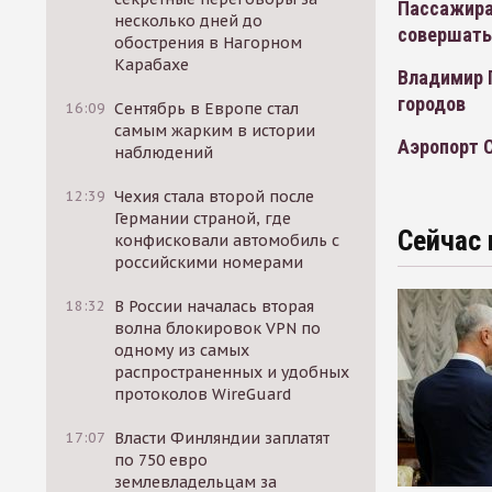
Пассажира
несколько дней до
совершать 
обострения в Нагорном
Карабахе
Владимир 
городов
16:09
Сентябрь в Европе стал
самым жарким в истории
Аэропорт 
наблюдений
12:39
Чехия стала второй после
Германии страной, где
Сейчас 
конфисковали автомобиль с
российскими номерами
18:32
В России началась вторая
волна блокировок VPN по
одному из самых
распространенных и удобных
протоколов WireGuard
17:07
Власти Финляндии заплатят
по 750 евро
землевладельцам за