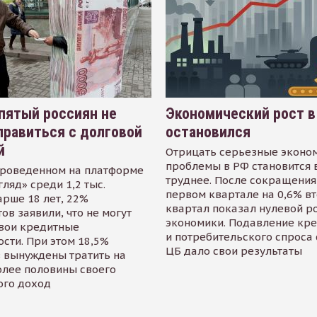
пятый россиян не
Экономический рост в
равиться с долговой
остановился
й
Отрицать серьезные эконо
проблемы в РФ становится 
проведенном на платформе
труднее. После сокращения
гляд» среди 1,2 тыс.
первом квартале на 0,6% в
арше 18 лет, 22%
квартал показал нулевой р
ов заявили, что не могут
экономики. Подавление кр
свои кредитные
и потребительского спроса
сти. При этом 18,5%
ЦБ дало свои результаты
 вынуждены тратить на
олее половины своего
ого доход