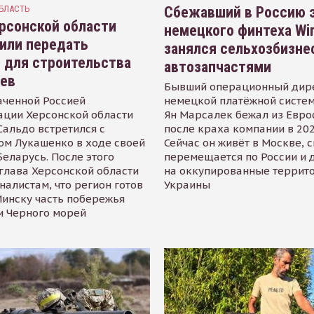
БЛАСТЬ
Сбежавший в Россию э
рсонской области
немецкого финтеха Wi
или передать
занялся сельхозбизне
 для строительства
автозапчастями
иев
Бывший операционный дир
аченной Россией
немецкой платёжной систем
ации Херсонской области
Ян Марсалек бежал из Евр
альдо встретился с
после краха компании в 202
ом Лукашенко в ходе своей
Сейчас он живёт в Москве, 
Беларусь. После этого
перемещается по России и 
глава Херсонской области
на оккупированные террит
налистам, что регион готов
Украины
инску часть побережья
и Черного морей