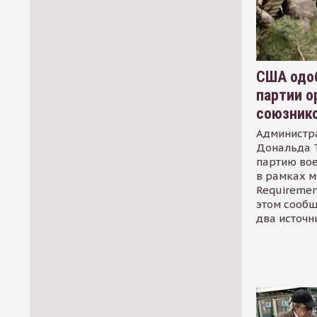
США одоб
партии о
союзник
Администр
Дональда 
партию во
в рамках м
Requirement
этом сообщ
два источн