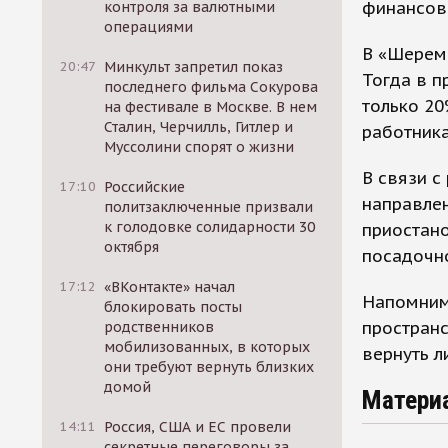
финансово
контроля за валютными
операциями
В «Шерем
20:47
Минкульт запретил показ
Тогда в п
последнего фильма Сокурова
только 20
на фестивале в Москве. В нем
Сталин, Черчилль, Гитлер и
работник
Муссолини спорят о жизни
В связи 
17:10
Российские
направле
политзаключенные призвали
к голодовке солидарности 30
приостано
октября
посадочн
17:12
«ВКонтакте» начал
Напомним
блокировать посты
пространс
родственников
мобилизованных, в которых
вернуть 
они требуют вернуть близких
домой
Матери
14:11
Россия, США и ЕС провели
секретные переговоры за