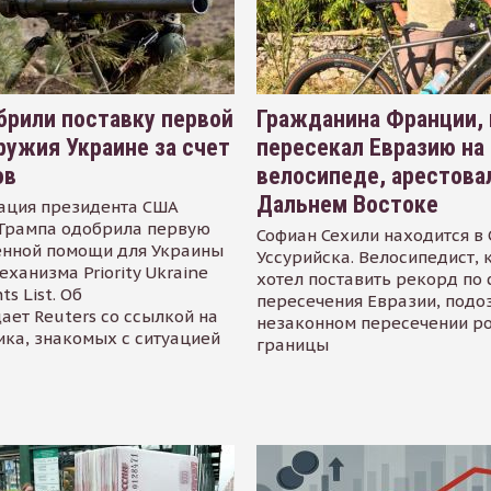
рили поставку первой
Гражданина Франции,
ружия Украине за счет
пересекал Евразию на
ов
велосипеде, арестова
Дальнем Востоке
ация президента США
Трампа одобрила первую
Софиан Сехили находится в
енной помощи для Украины
Уссурийска. Велосипедист,
еханизма Priority Ukraine
хотел поставить рекорд по 
s List. Об
пересечения Евразии, подо
ает Reuters со ссылкой на
незаконном пересечении р
ика, знакомых с ситуацией
границы