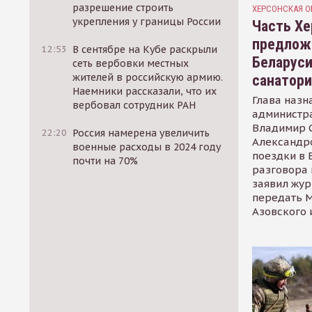
разрешение строить
ХЕРСОНСКАЯ О
укрепления у границы России
Часть Хе
предлож
12:53
В сентябре на Кубе раскрыли
Беларуси
сеть вербовки местных
жителей в российскую армию.
санатор
Наемники рассказали, что их
Глава назн
вербовал сотрудник РАН
администр
Владимир С
22:20
Россия намерена увеличить
Александр
военные расходы в 2024 году
поездки в 
почти на 70%
разговора 
заявил жур
передать М
Азовского 