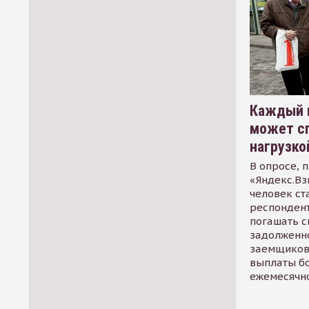
Каждый 
может сп
нагрузко
В опросе, 
«Яндекс.Вз
человек ст
респондент
погашать 
задолженно
заемщиков
выплаты б
ежемесячн