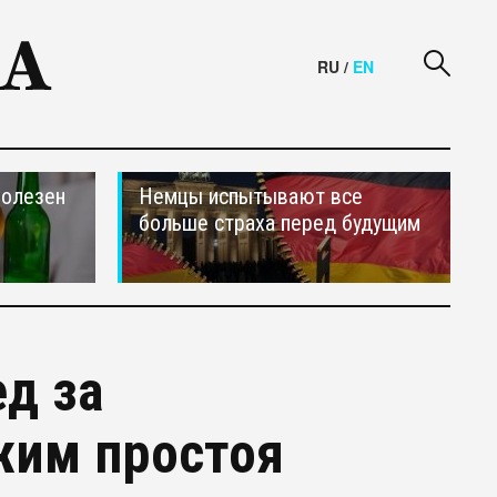
RU
/
EN
полезен
Немцы испытывают все
больше страха перед будущим
ед за
жим простоя