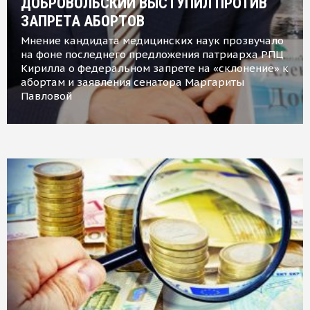
ДОБРОВОЛЬСКИЙ ВЫСТУПИЛ ПРОТИВ
ЗАПРЕТА АБОРТОВ
Мнение кандидата медицинских наук прозвучало
на фоне последнего предложения патриарха РПЦ
Кирилла о федеральном запрете на «склонение» к
абортам и заявления сенатора Маргариты
Павловой