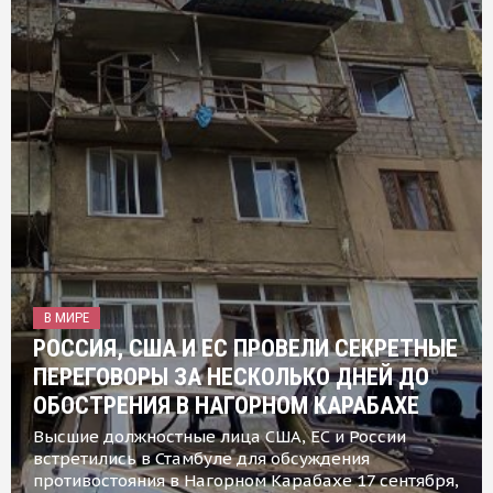
В МИРЕ
РОССИЯ, США И ЕС ПРОВЕЛИ СЕКРЕТНЫЕ
ПЕРЕГОВОРЫ ЗА НЕСКОЛЬКО ДНЕЙ ДО
ОБОСТРЕНИЯ В НАГОРНОМ КАРАБАХЕ
Высшие должностные лица США, ЕС и России
встретились в Стамбуле для обсуждения
противостояния в Нагорном Карабахе 17 сентября,