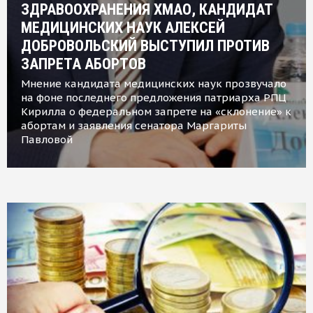
ЗДРАВООХРАНЕНИЯ ХМАО, КАНДИДАТ
МЕДИЦИНСКИХ НАУК АЛЕКСЕЙ
ДОБРОВОЛЬСКИЙ ВЫСТУПИЛ ПРОТИВ
ЗАПРЕТА АБОРТОВ
Мнение кандидата медицинских наук прозвучало
на фоне последнего предложения патриарха РПЦ
Кирилла о федеральном запрете на «склонение» к
абортам и заявления сенатора Маргариты
Павловой