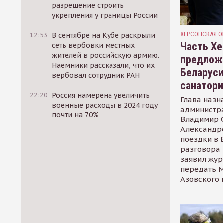
разрешение строить
укрепления у границы России
ХЕРСОНСКАЯ О
12:53
В сентябре на Кубе раскрыли
Часть Хе
сеть вербовки местных
жителей в российскую армию.
предлож
Наемники рассказали, что их
Беларуси
вербовал сотрудник РАН
санатор
22:20
Россия намерена увеличить
Глава назн
военные расходы в 2024 году
администр
почти на 70%
Владимир С
Александр
поездки в 
разговора 
заявил жур
передать М
Азовского 