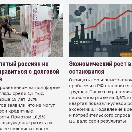
пятый россиян не
Экономический рост в
равиться с долговой
остановился
й
Отрицать серьезные эконо
проблемы в РФ становится 
проведенном на платформе
труднее. После сокращения
гляд» среди 1,2 тыс.
первом квартале на 0,6% в
арше 18 лет, 22%
квартал показал нулевой р
ов заявили, что не могут
экономики. Подавление кр
свои кредитные
и потребительского спроса
сти. При этом 18,5%
ЦБ дало свои результаты
 вынуждены тратить на
олее половины своего