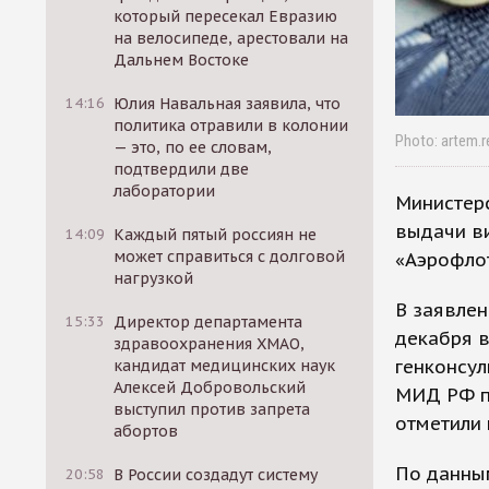
который пересекал Евразию
на велосипеде, арестовали на
Дальнем Востоке
14:16
Юлия Навальная заявила, что
политика отравили в колонии
Photo: artem.r
— это, по ее словам,
подтвердили две
лаборатории
Министер
выдачи в
14:09
Каждый пятый россиян не
может справиться с долговой
«Аэрофлот
нагрузкой
В заявлен
15:33
Директор департамента
декабря 
здравоохранения ХМАО,
генконсул
кандидат медицинских наук
Алексей Добровольский
МИД РФ п
выступил против запрета
отметили 
абортов
По данны
20:58
В России создадут систему