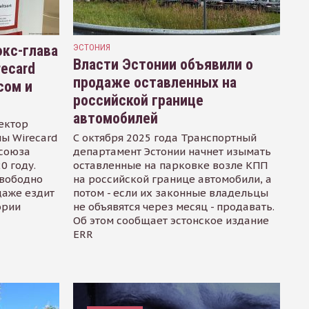
кс-глава
ЭСТОНИЯ
Власти Эстонии объявили о
recard
продаже оставленных на
сом и
российской границе
автомобилей
ектор
ы Wirecard
С октября 2025 года Транспортный
осоюза
департамент Эстонии начнет изымать
0 году.
оставленные на парковке возле КПП
свободно
на российской границе автомобили, а
даже ездит
потом - если их законные владельцы
ории
не объявятся через месяц - продавать.
Об этом сообщает эстонское издание
ERR