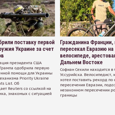
рили поставку первой
Гражданина Франции,
ружия Украине за счет
пересекал Евразию на
ов
велосипеде, арестова
Дальнем Востоке
ация президента США
Трампа одобрила первую
Софиан Сехили находится в
енной помощи для Украины
Уссурийска. Велосипедист,
еханизма Priority Ukraine
хотел поставить рекорд по 
s List. Об
пересечения Евразии, подо
ает Reuters со ссылкой на
незаконном пересечении р
ика, знакомых с ситуацией
границы