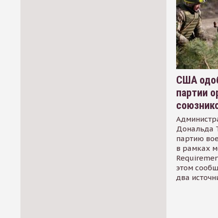
США одоб
партии о
союзник
Администр
Дональда 
партию во
в рамках м
Requirement
этом сообщ
два источн