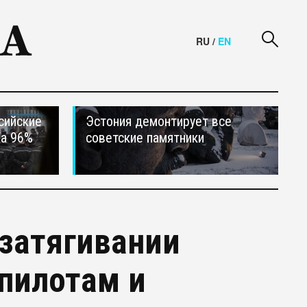
RU
/
EN
сийские
Эстония демонтирует все
на 96%
советские памятники
затягивании
пилотам и