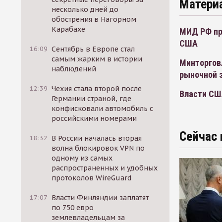
Матери
несколько дней до
обострения в Нагорном
Карабахе
МИД РФ пре
США
16:09
Сентябрь в Европе стал
самым жарким в истории
Минторгов
наблюдений
рыночной 
12:39
Чехия стала второй после
Власти СШ
Германии страной, где
конфисковали автомобиль с
российскими номерами
Сейчас 
18:32
В России началась вторая
волна блокировок VPN по
одному из самых
распространенных и удобных
протоколов WireGuard
17:07
Власти Финляндии заплатят
по 750 евро
землевладельцам за