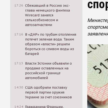
спо
17:26
Сбежавший в Россию экс-
глава немецкого финтеха
Wirecard занялся
Министе
сельхозбизнесом и
автозапчастями
спортсме
заявлен
17:16
В «ДНР» по трубам отопления
потечет зеленая вода. Таким
образом «власти» решили
бороться со сливом воды из
батарей
17:13
Власти Эстонии объявили о
продаже оставленных на
российской границе
автомобилей
14:30
США одобрили поставку
первой партии оружия
Украине за счет союзников
14:24
Гражданина Франции,