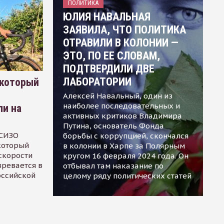
ПОЛИТИКА
ЮЛИЯ НАВАЛЬНАЯ
ЗАЯВИЛА, ЧТО ПОЛИТИКА
ОТРАВИЛИ В КОЛОНИИ —
ЭТО, ПО ЕЕ СЛОВАМ,
ПОДТВЕРДИЛИ ДВЕ
ЛАБОРАТОРИИ
 который
Алексей Навальный, один из
наиболее последовательных и
ли на
активных критиков Владимира
Путина, основатель Фонда
 СИЗО
борьбы с коррупцией, скончался
 который
в колонии в Харпе за Полярным
скорости
кругом 16 февраля 2024 года. Он
зревается в
отбывал там наказание по
оссийской
целому ряду политических статей