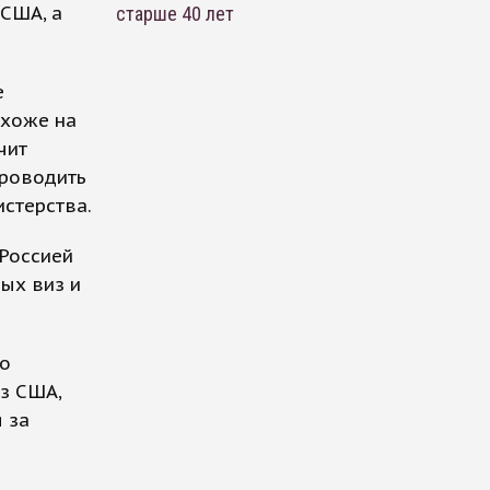
 США, а
старше 40 лет
е
охоже на
чит
проводить
истерства.
 Россией
ых виз и
ло
з США,
 за