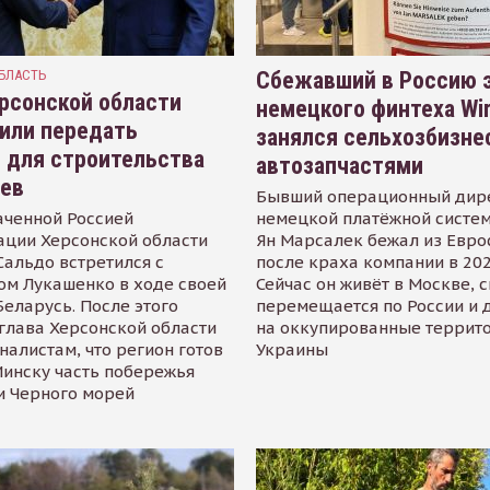
БЛАСТЬ
Сбежавший в Россию э
рсонской области
немецкого финтеха Wi
или передать
занялся сельхозбизне
 для строительства
автозапчастями
иев
Бывший операционный дир
аченной Россией
немецкой платёжной систем
ации Херсонской области
Ян Марсалек бежал из Евр
альдо встретился с
после краха компании в 202
ом Лукашенко в ходе своей
Сейчас он живёт в Москве, 
Беларусь. После этого
перемещается по России и 
глава Херсонской области
на оккупированные террит
налистам, что регион готов
Украины
инску часть побережья
и Черного морей