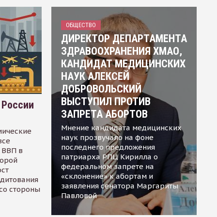
ОБЩЕСТВО
ДИРЕКТОР ДЕПАРТАМЕНТА
ЗДРАВООХРАНЕНИЯ ХМАО,
КАНДИДАТ МЕДИЦИНСКИХ
НАУК АЛЕКСЕЙ
ДОБРОВОЛЬСКИЙ
ВЫСТУПИЛ ПРОТИВ
 России
ЗАПРЕТА АБОРТОВ
Мнение кандидата медицинских
мические
наук прозвучало на фоне
все
последнего предложения
 ВВП в
патриарха РПЦ Кирилла о
торой
федеральном запрете на
ост
«склонение» к абортам и
едитования
заявления сенатора Маргариты
 со стороны
Павловой