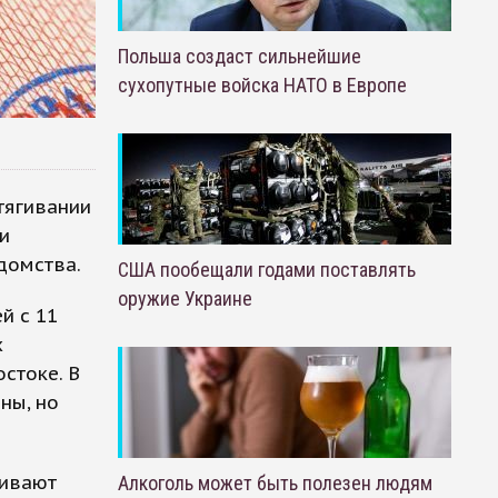
Польша создаст сильнейшие
сухопутные войска НАТО в Европе
тягивании
и
домства.
США пообещали годами поставлять
оружие Украине
й с 11
х
стоке. В
ны, но
гивают
Алкоголь может быть полезен людям