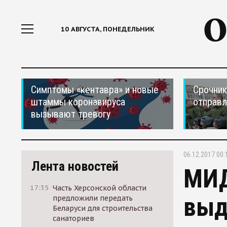
10 АВГУСТА, ПОНЕДЕЛЬНИК
Симптомы «кентавра» и новые
Срочник
штаммы коронавируса
отправ
вызывают тревогу
06.12.2017 00:
Лента новостей
МИД
17:35
Часть Херсонской области
выд
предложили передать
Беларуси для строительства
санаториев