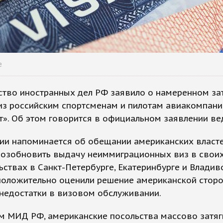
e
ство иностранных дел РФ заявило о намеренном за
из российским спортсменам и пилотам авиакомпани
». Об этом говорится в официальном заявлении ве
ии напоминается об обещании американских власте
возобновить выдачу неиммиграционных виз в свои
ьствах в Санкт-Петербурге, Екатеринбурге и Владиво
оложительно оценили решение американской сторо
недостатки в визовом обслуживании.
м МИД РФ, американские посольства массово затя