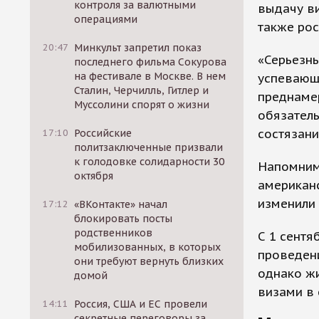
контроля за валютными
выдачу ви
операциями
также ро
20:47
Минкульт запретил показ
«Серьезны
последнего фильма Сокурова
на фестивале в Москве. В нем
успевающ
Сталин, Черчилль, Гитлер и
преднаме
Муссолини спорят о жизни
обязатель
состязани
17:10
Российские
политзаключенные призвали
к голодовке солидарности 30
Напомним,
октября
американ
изменили
17:12
«ВКонтакте» начал
блокировать посты
родственников
С 1 сентя
мобилизованных, в которых
проведен
они требуют вернуть близких
однако ж
домой
визами в 
14:11
Россия, США и ЕС провели
секретные переговоры за