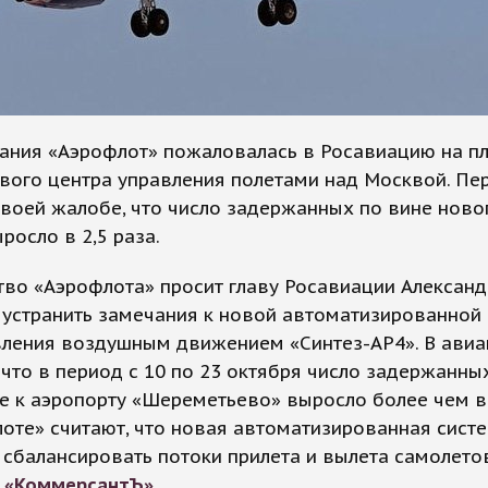
ания «Аэрофлот» пожаловалась в Росавиацию на п
вого центра управления полетами над Москвой. Пе
своей жалобе, что число задержанных по вине нов
росло в 2,5 раза.
во «Аэрофлота» просит главу Росавиации Александ
устранить замечания к новой автоматизированной
авления воздушным движением «Синтез-АР4». В ави
 что в период с 10 по 23 октября число задержанны
е к аэропорту «Шереметьево» выросло более чем в 
оте» считают, что новая автоматизированная систе
 сбалансировать потоки прилета и вылета самолетов
т
«КоммерсантЪ»
.