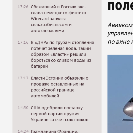
пол
17:26
Сбежавший в Россию экс-
глава немецкого финтеха
Wirecard занялся
Авиакомп
сельхозбизнесом и
автозапчастями
управлен
по вине 
17:16
В «ДНР» по трубам отопления
потечет зеленая вода. Таким
образом «власти» решили
бороться со сливом воды из
батарей
17:13
Власти Эстонии объявили о
продаже оставленных на
российской границе
автомобилей
14:30
США одобрили поставку
первой партии оружия
Украине за счет союзников
14:24
Гражданина Франции,