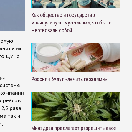
Как общество и государство
манипулируют мужчинами, чтобы те
жертвовали собой
лохую
ревозчик
ого ЦУПа
ра
Россиян будут «лечить гвоздями»
 системе
акомпании
х рейсов
2,5 раза.
ма так и
,
Минздрав предлагает разрешить ввоз