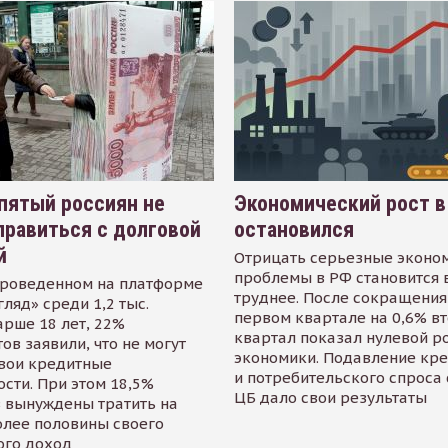
пятый россиян не
Экономический рост в
равиться с долговой
остановился
й
Отрицать серьезные эконо
проблемы в РФ становится 
проведенном на платформе
труднее. После сокращения
гляд» среди 1,2 тыс.
первом квартале на 0,6% в
арше 18 лет, 22%
квартал показал нулевой р
ов заявили, что не могут
экономики. Подавление кр
свои кредитные
и потребительского спроса
сти. При этом 18,5%
ЦБ дало свои результаты
 вынуждены тратить на
олее половины своего
ого доход