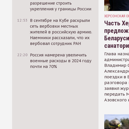
разрешение строить
укрепления у границы России
ХЕРСОНСКАЯ О
12:53
В сентябре на Кубе раскрыли
Часть Хе
сеть вербовки местных
предлож
жителей в российскую армию.
Беларуси
Наемники рассказали, что их
вербовал сотрудник РАН
санатор
Глава назн
22:20
Россия намерена увеличить
администр
военные расходы в 2024 году
Владимир С
почти на 70%
Александр
поездки в 
разговора 
заявил жур
передать М
Азовского 