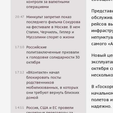
контроля за валютными
операциями
Представ
обслужив
20:47
Минкульт запретил показ
последнего фильма Сокурова
рейсов вы
на фестивале в Москве. В нем
инфрастру
Сталин, Черчилль, Гитлер и
непунктуа
Муссолини спорят о жизни
самого «А
17:10
Российские
политзаключенные призвали
Новый це
к голодовке солидарности 30
эксплуата
октября
октября с
17:12
«ВКонтакте» начал
несколько
блокировать посты
родственников
В «Госкор
мобилизованных, в которых
начальном
они требуют вернуть близких
домой
полетов и
надежно.
14:11
Россия, США и ЕС провели
секретные переговоры за