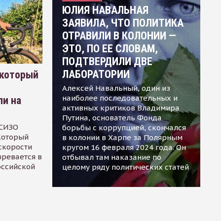
ЮЛИЯ НАВАЛЬНАЯ
ЗАЯВИЛА, ЧТО ПОЛИТИКА
ОТРАВИЛИ В КОЛОНИИ —
ЭТО, ПО ЕЕ СЛОВАМ,
ПОДТВЕРДИЛИ ДВЕ
ЛАБОРАТОРИИ
 который
Алексей Навальный, один из
наиболее последовательных и
ли на
активных критиков Владимира
Путина, основатель Фонда
 СИЗО
борьбы с коррупцией, скончался
 который
в колонии в Харпе за Полярным
скорости
кругом 16 февраля 2024 года. Он
зревается в
отбывал там наказание по
оссийской
целому ряду политических статей