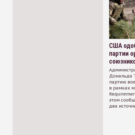
США одоб
партии о
союзник
Администр
Дональда 
партию во
в рамках м
Requirement
этом сообщ
два источн