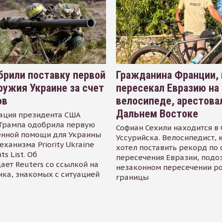
рили поставку первой
Гражданина Франции,
ружия Украине за счет
пересекал Евразию на
ов
велосипеде, арестова
Дальнем Востоке
ация президента США
Трампа одобрила первую
Софиан Сехили находится в
енной помощи для Украины
Уссурийска. Велосипедист,
еханизма Priority Ukraine
хотел поставить рекорд по 
s List. Об
пересечения Евразии, подо
ает Reuters со ссылкой на
незаконном пересечении р
ика, знакомых с ситуацией
границы