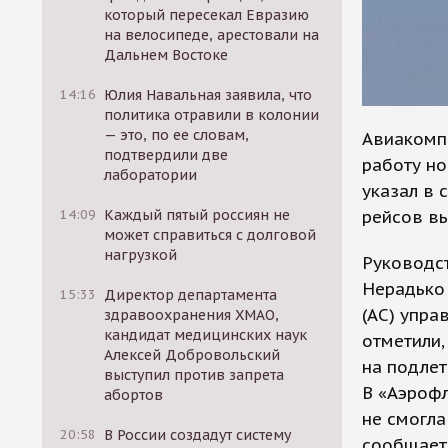
который пересекал Евразию
на велосипеде, арестовали на
Дальнем Востоке
14:16
Юлия Навальная заявила, что
политика отравили в колонии
— это, по ее словам,
Авиакомп
подтвердили две
работу но
лаборатории
указал в 
рейсов вы
14:09
Каждый пятый россиян не
может справиться с долговой
нагрузкой
Руководст
Нерадько 
15:33
Директор департамента
(АС) упр
здравоохранения ХМАО,
кандидат медицинских наук
отметили,
Алексей Добровольский
на подлет
выступил против запрета
В «Аэрофл
абортов
не смогла
20:58
В России создадут систему
сообщае