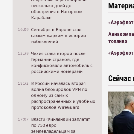
Матери
несколько дней до
обострения в Нагорном
Карабахе
«Аэрофлот
16:09
Сентябрь в Европе стал
Авиакомпан
самым жарким в истории
топливо
наблюдений
«Аэрофлот»
12:39
Чехия стала второй после
Германии страной, где
конфисковали автомобиль с
российскими номерами
Сейчас 
18:32
В России началась вторая
волна блокировок VPN по
одному из самых
распространенных и удобных
протоколов WireGuard
17:07
Власти Финляндии заплатят
по 750 евро
землевладельцам за