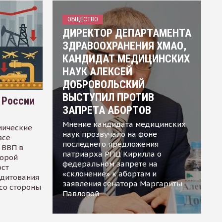
ОБЩЕСТВО
ДИРЕКТОР ДЕПАРТАМЕНТА
ЗДРАВООХРАНЕНИЯ ХМАО,
КАНДИДАТ МЕДИЦИНСКИХ
НАУК АЛЕКСЕЙ
ДОБРОВОЛЬСКИЙ
ВЫСТУПИЛ ПРОТИВ
 России
ЗАПРЕТА АБОРТОВ
Мнение кандидата медицинских
мические
наук прозвучало на фоне
все
последнего предложения
 ВВП в
патриарха РПЦ Кирилла о
торой
федеральном запрете на
ост
«склонение» к абортам и
едитования
заявления сенатора Маргариты
 со стороны
Павловой