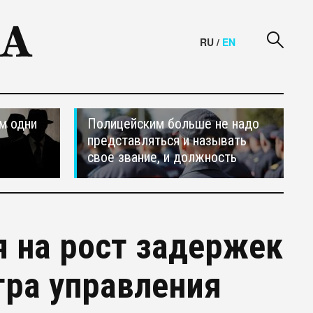
RU
/
EN
м одни
Полицейским больше не надо
представляться и называть
свое звание, и должность
 на рост задержек
тра управления