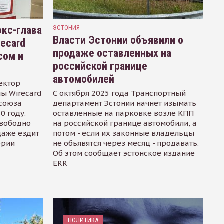
кс-глава
ЭСТОНИЯ
Власти Эстонии объявили о
recard
продаже оставленных на
сом и
российской границе
автомобилей
ектор
ы Wirecard
С октября 2025 года Транспортный
осоюза
департамент Эстонии начнет изымать
0 году.
оставленные на парковке возле КПП
свободно
на российской границе автомобили, а
даже ездит
потом - если их законные владельцы
ории
не объявятся через месяц - продавать.
Об этом сообщает эстонское издание
ERR
ПОЛИТИКА