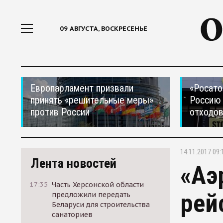
09 АВГУСТА, ВОСКРЕСЕНЬЕ
Европарламент призвали
«Росато
принять «решительные меры»
Россию 
против России
отходо
14.11.2017 09:
Лента новостей
«Аэ
17:35
Часть Херсонской области
рей
предложили передать
Беларуси для строительства
санаториев