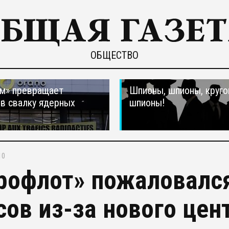
ОБЩЕСТВО
м» превращает
Шпионы, шпионы, круго
в свалку ядерных
шпионы!
в
10
рофлот» пожаловался
сов из-за нового цен