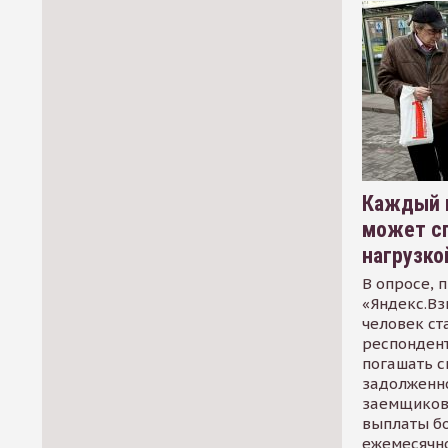
Каждый 
может сп
нагрузко
В опросе, 
«Яндекс.Вз
человек ст
респондент
погашать 
задолженно
заемщиков
выплаты б
ежемесячн