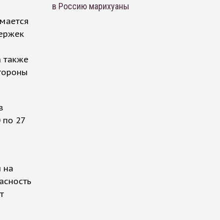
в Россию марихуаны
имается
держек
а также
тороны
в
 по 27
 на
асность
т