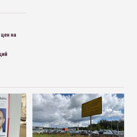
 цен на
ций