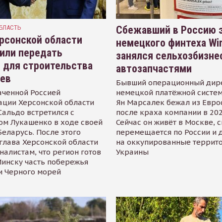
БЛАСТЬ
Сбежавший в Россию э
рсонской области
немецкого финтеха Wi
или передать
занялся сельхозбизне
 для строительства
автозапчастями
иев
Бывший операционный дир
аченной Россией
немецкой платёжной систем
ации Херсонской области
Ян Марсалек бежал из Евр
альдо встретился с
после краха компании в 202
ом Лукашенко в ходе своей
Сейчас он живёт в Москве, 
Беларусь. После этого
перемещается по России и 
глава Херсонской области
на оккупированные террит
налистам, что регион готов
Украины
инску часть побережья
и Черного морей