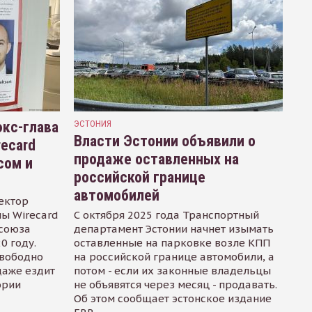
кс-глава
ЭСТОНИЯ
Власти Эстонии объявили о
recard
продаже оставленных на
сом и
российской границе
автомобилей
ектор
ы Wirecard
С октября 2025 года Транспортный
осоюза
департамент Эстонии начнет изымать
0 году.
оставленные на парковке возле КПП
свободно
на российской границе автомобили, а
даже ездит
потом - если их законные владельцы
ории
не объявятся через месяц - продавать.
Об этом сообщает эстонское издание