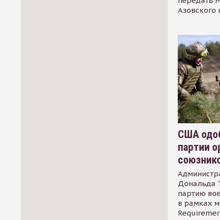
передать М
Азовского 
США одоб
партии о
союзник
Администр
Дональда 
партию во
в рамках м
Requirement