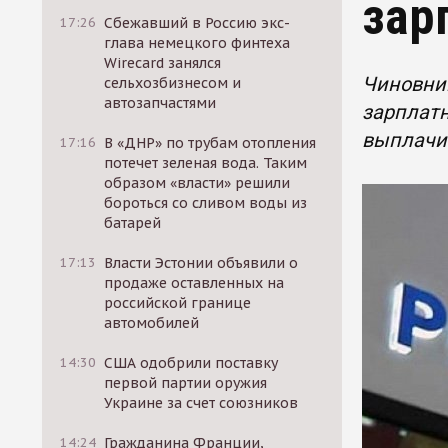
зар
17:26
Сбежавший в Россию экс-
глава немецкого финтеха
Wirecard занялся
Чиновни
сельхозбизнесом и
автозапчастями
зарплатн
выплачи
17:16
В «ДНР» по трубам отопления
потечет зеленая вода. Таким
образом «власти» решили
бороться со сливом воды из
батарей
17:13
Власти Эстонии объявили о
продаже оставленных на
российской границе
автомобилей
14:30
США одобрили поставку
первой партии оружия
Украине за счет союзников
14:24
Гражданина Франции,