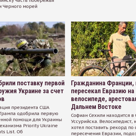
инску часть побережья
и Черного морей
рили поставку первой
Гражданина Франции,
ружия Украине за счет
пересекал Евразию на
ов
велосипеде, арестова
Дальнем Востоке
ация президента США
Трампа одобрила первую
Софиан Сехили находится в
енной помощи для Украины
Уссурийска. Велосипедист,
еханизма Priority Ukraine
хотел поставить рекорд по 
s List. Об
пересечения Евразии, подо