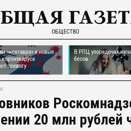
ОБЩЕСТВО
ы «кентавра» и новые
В РПЦ упорядочат изгн
 коронавируса
бесов
ют тревогу
48
овников Роскомнадз
ении 20 млн рублей 