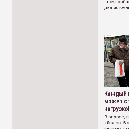
этом сообщ
два источн
Каждый 
может сп
нагрузко
В опросе, 
«Яндекс.Вз
человек ст