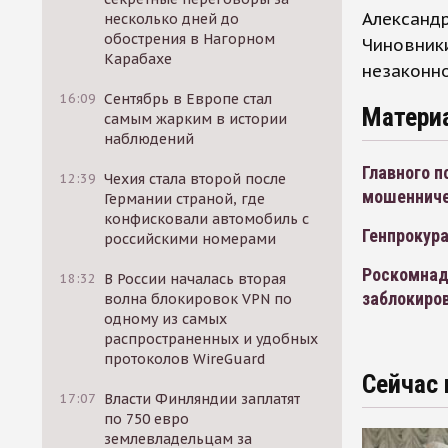
Александр
несколько дней до
обострения в Нагорном
Чиновники
Карабахе
незаконно
16:09
Сентябрь в Европе стал
Матери
самым жарким в истории
наблюдений
Главного 
12:39
Чехия стала второй после
мошеннич
Германии страной, где
конфисковали автомобиль с
Генпрокура
российскими номерами
Роскомнадз
18:32
В России началась вторая
заблокиров
волна блокировок VPN по
одному из самых
распространенных и удобных
протоколов WireGuard
Сейчас 
17:07
Власти Финляндии заплатят
по 750 евро
землевладельцам за