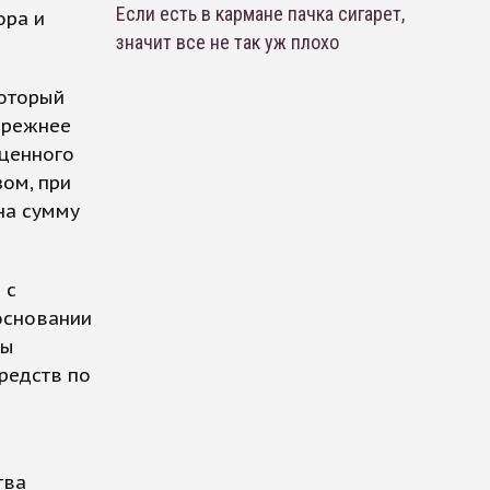
Если есть в кармане пачка сигарет,
ора и
значит все не так уж плохо
который
прежнее
 ценного
зом, при
на сумму
 с
основании
бы
редств по
тва