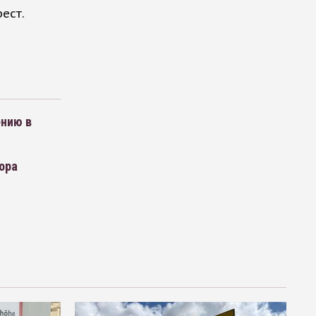
ест.
ению в
ора