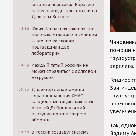
который пересекал Евразию
на велосипеде, арестовали на
Дальнем Востоке
14:16
Юлия Навальная заявила, что
политика отравили в колонии
— это, по ее словам,
Чиновник
подтвердили две
помощи н
лаборатории
трудоуст
зарплата.
14:09
Каждый пятый россиян не
может справиться с долговой
нагрузкой
Гендирект
Звягинцев
15:33
Директор департамента
трудоустр
здравоохранения ХМАО,
кандидат медицинских наук
возможно
Алексей Добровольский
увеличени
выступил против запрета
абортов
Так, одно
20:58
В России создадут систему
Вадиму А