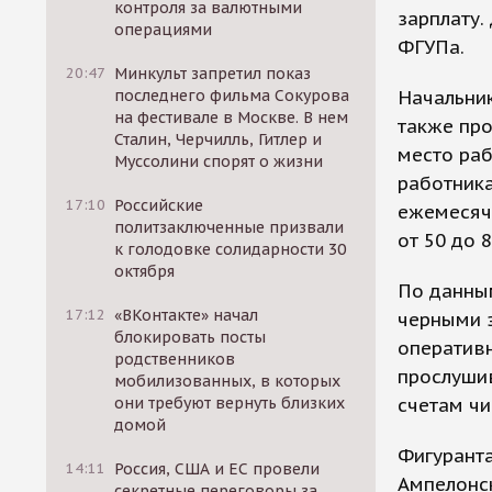
контроля за валютными
зарплату.
операциями
ФГУПа.
20:47
Минкульт запретил показ
Начальни
последнего фильма Сокурова
на фестивале в Москве. В нем
также про
Сталин, Черчилль, Гитлер и
место раб
Муссолини спорят о жизни
работника
17:10
Российские
ежемесячн
политзаключенные призвали
от 50 до 
к голодовке солидарности 30
октября
По данн
17:12
«ВКонтакте» начал
черными 
блокировать посты
оператив
родственников
прослуши
мобилизованных, в которых
счетам чи
они требуют вернуть близких
домой
Фигуранта
14:11
Россия, США и ЕС провели
Ампелонск
секретные переговоры за