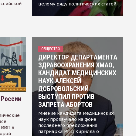
оссийской
целому ряду политических статей
ОБЩЕСТВО
ДИРЕКТОР ДЕПАРТАМЕНТА
ЗДРАВООХРАНЕНИЯ ХМАО,
КАНДИДАТ МЕДИЦИНСКИХ
НАУК АЛЕКСЕЙ
ДОБРОВОЛЬСКИЙ
ВЫСТУПИЛ ПРОТИВ
 России
ЗАПРЕТА АБОРТОВ
Мнение кандидата медицинских
мические
наук прозвучало на фоне
все
последнего предложения
 ВВП в
патриарха РПЦ Кирилла о
торой