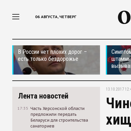
06 АВГУСТА, ЧЕТВЕРГ
В России нет плохих дорог –
Симптом
есть только бездорожье
штаммы
вызыва
13.10.2017 12:
Лента новостей
Чин
17:35
Часть Херсонской области
хищ
предложили передать
Беларуси для строительства
санаториев