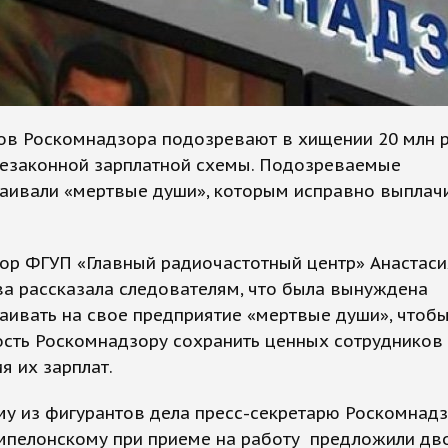
ов Роскомнадзора подозревают в хищении 20 млн р
езаконной зарплатной схемы. Подозреваемые
раивали «мертвые души», которым исправно выплач
ор ФГУП «Главный радиочастотный центр» Анастаси
а рассказала следователям, что была вынуждена
аивать на свое предприятие «мертвые души», чтобы
сть Роскомнадзору сохранить ценных сотрудников 
я их зарплат.
му из фигурантов дела пресс-секретарю Роскомнад
мпелонскому при приеме на работу предложили дв