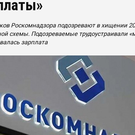
платы»
ков Роскомнадзора подозревают в хищении 20
ой схемы. Подозреваемые трудоустраивали «
валась зарплата