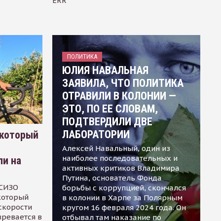
ERR
ПОЛИТИКА
ЮЛИЯ НАВАЛЬНАЯ
ЗАЯВИЛА, ЧТО ПОЛИТИКА
ОТРАВИЛИ В КОЛОНИИ —
ЭТО, ПО ЕЕ СЛОВАМ,
ПОДТВЕРДИЛИ ДВЕ
ЛАБОРАТОРИИ
 который
Алексей Навальный, один из
наиболее последовательных и
ли на
активных критиков Владимира
Путина, основатель Фонда
 СИЗО
борьбы с коррупцией, скончался
 который
в колонии в Харпе за Полярным
скорости
кругом 16 февраля 2024 года. Он
зревается в
отбывал там наказание по