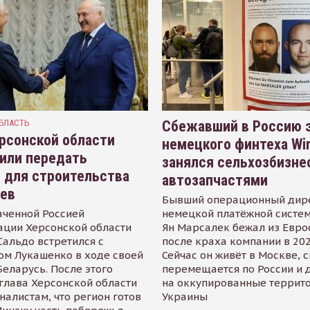
БЛАСТЬ
Сбежавший в Россию э
рсонской области
немецкого финтеха Wi
или передать
занялся сельхозбизне
 для строительства
автозапчастями
иев
Бывший операционный дир
аченной Россией
немецкой платёжной систем
ации Херсонской области
Ян Марсалек бежал из Евр
альдо встретился с
после краха компании в 202
ом Лукашенко в ходе своей
Сейчас он живёт в Москве, 
Беларусь. После этого
перемещается по России и 
глава Херсонской области
на оккупированные террит
налистам, что регион готов
Украины