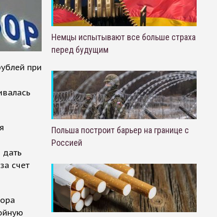
Немцы испытывают все больше страха
перед будущим
ублей при
ивалась
я
Польша построит барьер на границе с
Россией
 дать
за счет
зора
ойную