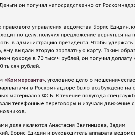
 Деньги он получал непосредственно от Роскомнадз
к правового управления ведомства Борис Едидин, 
ходит по делу, получил предложение вернуться на 
оты в администрацию президента. Чтобы удержать
, ему выдали вторую зарплатную карту. Таким обра
ом доходе в 70 тысяч рублей, он получил доплату 
80 тысяч рублей.
ым
«Коммерсанта»
, уголовное дело о мошенничестве
зарплатами в Роскомнадзоре было возбуждено на 
ных материалов ФСБ. В течение полугода спецслуж
вали телефонные переговоры и изучали движение с
новников.
ми дела являются Анастасия Звягинцева, Вадим
ий, Борис Едидин и руководитель аппарата ведомс