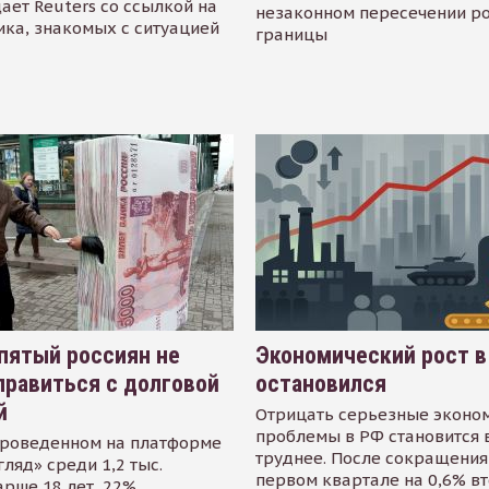
ает Reuters со ссылкой на
незаконном пересечении р
ика, знакомых с ситуацией
границы
пятый россиян не
Экономический рост в
равиться с долговой
остановился
й
Отрицать серьезные эконо
проблемы в РФ становится 
проведенном на платформе
труднее. После сокращения
гляд» среди 1,2 тыс.
первом квартале на 0,6% в
арше 18 лет, 22%