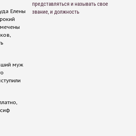
представляться и называть свое
уда Елены
звание, и должность
ирокий
замечены
ков,
ть
ывший муж
то
ыступили
платно,
осиф