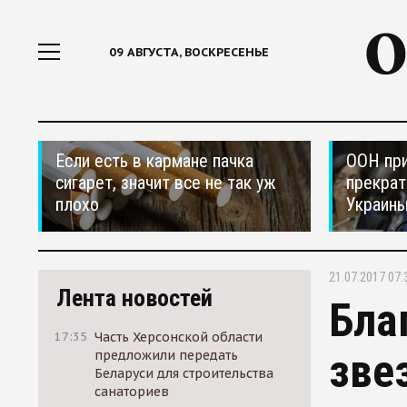
09 АВГУСТА, ВОСКРЕСЕНЬЕ
Если есть в кармане пачка
ООН при
сигарет, значит все не так уж
прекрат
плохо
Украин
21.07.2017 07:
Лента новостей
Бла
17:35
Часть Херсонской области
зве
предложили передать
Беларуси для строительства
санаториев