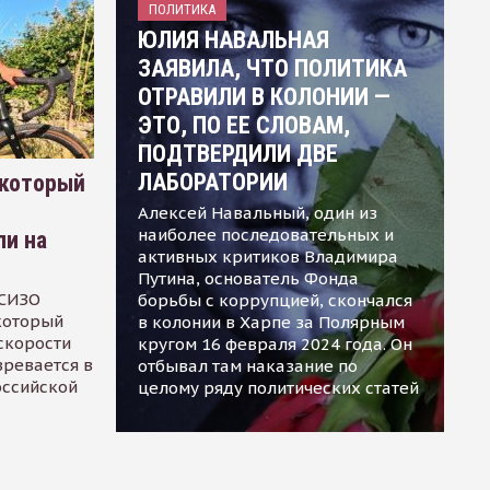
ПОЛИТИКА
ЮЛИЯ НАВАЛЬНАЯ
ЗАЯВИЛА, ЧТО ПОЛИТИКА
ОТРАВИЛИ В КОЛОНИИ —
ЭТО, ПО ЕЕ СЛОВАМ,
ПОДТВЕРДИЛИ ДВЕ
ЛАБОРАТОРИИ
 который
Алексей Навальный, один из
наиболее последовательных и
ли на
активных критиков Владимира
Путина, основатель Фонда
 СИЗО
борьбы с коррупцией, скончался
 который
в колонии в Харпе за Полярным
скорости
кругом 16 февраля 2024 года. Он
зревается в
отбывал там наказание по
оссийской
целому ряду политических статей