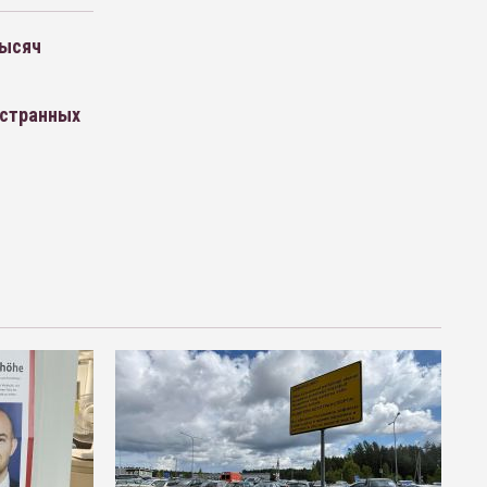
тысяч
остранных