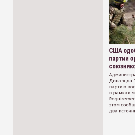
США одоб
партии о
союзник
Администр
Дональда 
партию во
в рамках м
Requirement
этом сообщ
два источн