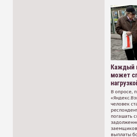
Каждый 
может сп
нагрузко
В опросе, 
«Яндекс.Вз
человек ст
респондент
погашать 
задолженно
заемщиков
выплаты б