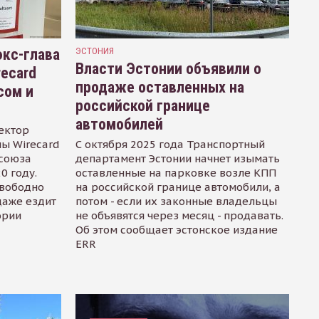
кс-глава
ЭСТОНИЯ
Власти Эстонии объявили о
recard
продаже оставленных на
сом и
российской границе
автомобилей
ектор
ы Wirecard
С октября 2025 года Транспортный
осоюза
департамент Эстонии начнет изымать
0 году.
оставленные на парковке возле КПП
свободно
на российской границе автомобили, а
даже ездит
потом - если их законные владельцы
ории
не объявятся через месяц - продавать.
Об этом сообщает эстонское издание
ERR