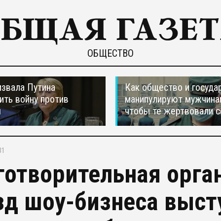
ОБЩЕСТВО
звала Путина
Как общество и госуда
ить войну против
манипулируют мужчина
ы
чтобы те жертвовали с
31
готворительная орга
зд шоу-бизнеса выст