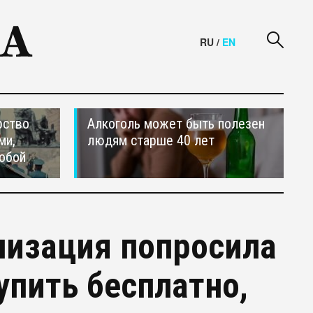
RU
/
EN
рство
Алкоголь может быть полезен
ми,
людям старше 40 лет
обой
низация попросила
упить бесплатно,