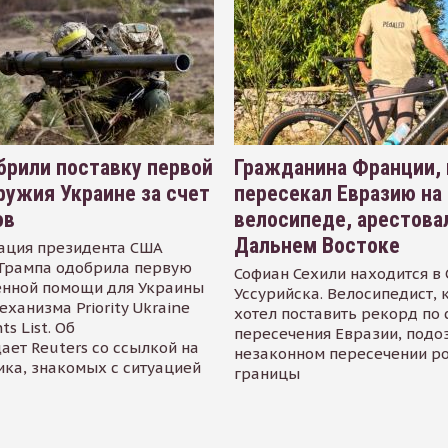
рили поставку первой
Гражданина Франции,
ружия Украине за счет
пересекал Евразию на
ов
велосипеде, арестова
Дальнем Востоке
ация президента США
Трампа одобрила первую
Софиан Сехили находится в
енной помощи для Украины
Уссурийска. Велосипедист,
еханизма Priority Ukraine
хотел поставить рекорд по 
s List. Об
пересечения Евразии, подо
ает Reuters со ссылкой на
незаконном пересечении р
ика, знакомых с ситуацией
границы