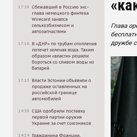
«ка
17:26
Сбежавший в Россию экс-
глава немецкого финтеха
Wirecard занялся
Глава ор
сельхозбизнесом и
автозапчастями
бесплатн
дружбе с
17:16
В «ДНР» по трубам отопления
потечет зеленая вода. Таким
образом «власти» решили
бороться со сливом воды из
батарей
17:13
Власти Эстонии объявили о
продаже оставленных на
российской границе
автомобилей
14:30
США одобрили поставку
первой партии оружия
Украине за счет союзников
14:24
Гражданина Франции,