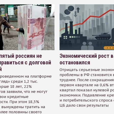
пятый россиян не
Экономический рост в
равиться с долговой
остановился
й
Отрицать серьезные эконо
проблемы в РФ становится 
проведенном на платформе
труднее. После сокращения
гляд» среди 1,2 тыс.
первом квартале на 0,6% в
арше 18 лет, 22%
квартал показал нулевой р
ов заявили, что не могут
экономики. Подавление кр
свои кредитные
и потребительского спроса
сти. При этом 18,5%
ЦБ дало свои результаты
 вынуждены тратить на
олее половины своего