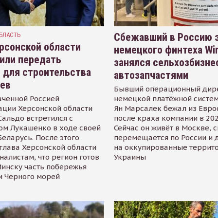
БЛАСТЬ
Сбежавший в Россию э
рсонской области
немецкого финтеха Wi
или передать
занялся сельхозбизне
 для строительства
автозапчастями
иев
Бывший операционный дир
аченной Россией
немецкой платёжной систем
ации Херсонской области
Ян Марсалек бежал из Евр
альдо встретился с
после краха компании в 202
ом Лукашенко в ходе своей
Сейчас он живёт в Москве, 
Беларусь. После этого
перемещается по России и 
глава Херсонской области
на оккупированные террит
налистам, что регион готов
Украины
инску часть побережья
и Черного морей