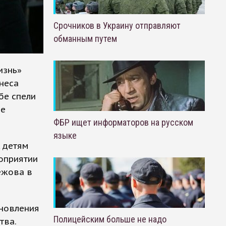
Срочников в Украину отправляют
обманным путем
изнь»
неса
бе спели
не
ФБР ищет информаторов на русском
языке
, детям
роприятии
Межова в
ыновления
Полицейским больше не надо
тва.