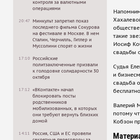
контроля за валютными
операциями
Напомним,
Хахалево
20:47
Минкульт запретил показ
обществен
последнего фильма Сокурова
на фестивале в Москве. В нем
такие зве
Сталин, Черчилль, Гитлер и
Иосиф Ко
Муссолини спорят о жизни
свадьбы о
17:10
Российские
политзаключенные призвали
Судья Еле
к голодовке солидарности 30
и бизнесм
октября
свадьба о
17:12
«ВКонтакте» начал
бесплатно
блокировать посты
родственников
Валерий М
мобилизованных, в которых
потому ч
они требуют вернуть близких
Кобзон пр
домой
14:11
Россия, США и ЕС провели
Матери
секретные переговоры за