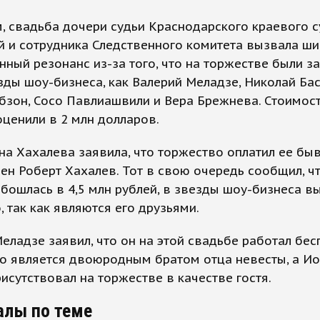
 свадьба дочери судьи Краснодарского краевого с
й и сотрудника Следственного комитета вызвала ш
ный резонанс из-за того, что на торжестве были 
зды шоу-бизнеса, как Валерий Меладзе, Николай Бас
бзон, Сосо Павлиашвили и Вера Брежнева. Стоимос
ценили в 2 млн долларов.
на Хахалева заявила, что торжество оплатил ее б
ен Роберт Хахалев. Тот в свою очередь сообщил, ч
бошлась в 4,5 млн рублей, в звезды шоу-бизнеса в
, так как являются его друзьями.
еладзе заявил, что он на этой свадьбе работал бес
то является двоюродным братом отца невесты, а И
исутствовал на торжестве в качестве гостя.
алы по теме