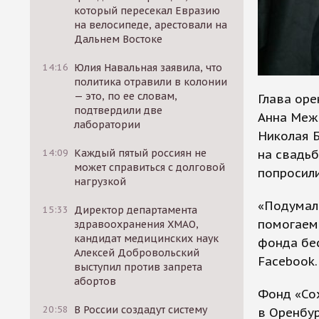
который пересекал Евразию
на велосипеде, арестовали на
Дальнем Востоке
14:16
Юлия Навальная заявила, что
политика отравили в колонии
— это, по ее словам,
Глава оре
подтвердили две
Анна Межо
лаборатории
Николая Б
на свадьб
14:09
Каждый пятый россиян не
может справиться с долговой
попросили
нагрузкой
«Подумала
15:33
Директор департамента
помогаем.
здравоохранения ХМАО,
кандидат медицинских наук
фонда бес
Алексей Добровольский
Facebook.
выступил против запрета
абортов
Фонд «Со
20:58
В России создадут систему
в Оренбур