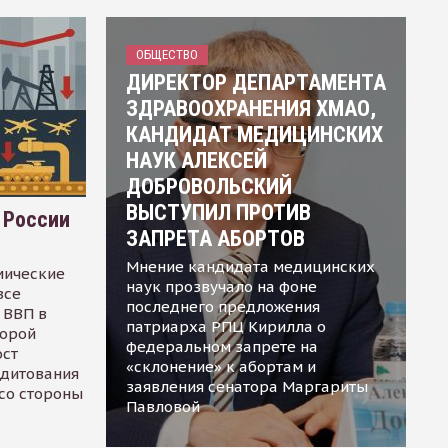
ОБЩЕСТВО
ДИРЕКТОР ДЕПАРТАМЕНТА
ЗДРАВООХРАНЕНИЯ ХМАО,
КАНДИДАТ МЕДИЦИНСКИХ
НАУК АЛЕКСЕЙ
ДОБРОВОЛЬСКИЙ
ВЫСТУПИЛ ПРОТИВ
 России
ЗАПРЕТА АБОРТОВ
Мнение кандидата медицинских
мические
наук прозвучало на фоне
все
последнего предложения
 ВВП в
патриарха РПЦ Кирилла о
торой
федеральном запрете на
ост
«склонение» к абортам и
едитования
заявления сенатора Маргариты
 со стороны
Павловой