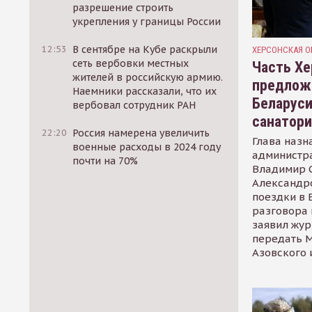
разрешение строить
укрепления у границы России
12:53
В сентябре на Кубе раскрыли
ХЕРСОНСКАЯ О
сеть вербовки местных
Часть Хе
жителей в российскую армию.
предлож
Наемники рассказали, что их
Беларуси
вербовал сотрудник РАН
санатор
22:20
Россия намерена увеличить
Глава назн
военные расходы в 2024 году
администр
почти на 70%
Владимир С
Александр
поездки в 
разговора 
заявил жур
передать М
Азовского 