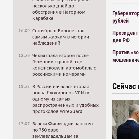
несколько дней до
обострения в Нагорном
Губернатор
Карабахе
рублей
16:09
Сентябрь в Европе стал
Президент
самым жарким в истории
дел РФ
наблюдений
Против «зо
12:39
Чехия стала второй после
мошеннич
Германии страной, где
конфисковали автомобиль с
российскими номерами
Сейчас 
18:32
В России началась вторая
волна блокировок VPN по
одному из самых
распространенных и удобных
протоколов WireGuard
17:07
Власти Финляндии заплатят
по 750 евро
землевладельцам за