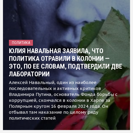
ПОЛИТИКА
ЮЛИЯ НАВАЛЬНАЯ ЗАЯВИЛА, ЧТО
ПОЛИТИКА ОТРАВИЛИ В КОЛОНИИ —
ЭТО, ПО ЕЕ СЛОВАМ, ПОДТВЕРДИЛИ ДВЕ
ЛАБОРАТОРИИ
Алексей Навальный, один из наиболее
последовательных и активных критиков
Владимира Путина, основатель Фонда борьбы с
коррупцией, скончался в колонии в Харпе за
Полярным кругом 16 февраля 2024 года. Он
отбывал там наказание по целому ряду
политических статей