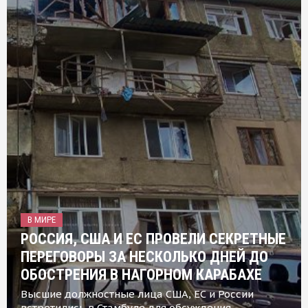
В МИРЕ
РОССИЯ, США И ЕС ПРОВЕЛИ СЕКРЕТНЫЕ
ПЕРЕГОВОРЫ ЗА НЕСКОЛЬКО ДНЕЙ ДО
ОБОСТРЕНИЯ В НАГОРНОМ КАРАБАХЕ
Высшие должностные лица США, ЕС и России
встретились в Стамбуле для обсуждения