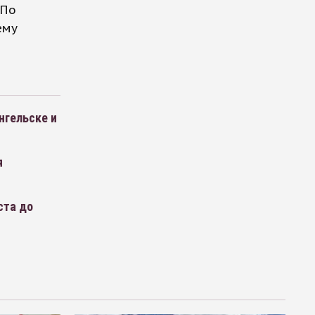
 По
ему
нгельске и
я
ста до