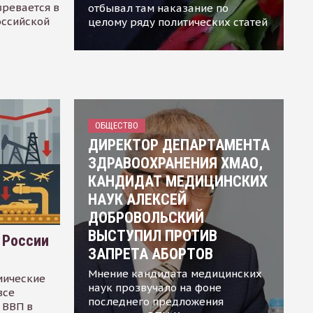
зревается в
отбывал там наказание по
оссийской
целому ряду политических статей
ОБЩЕСТВО
ДИРЕКТОР ДЕПАРТАМЕНТА
ЗДРАВООХРАНЕНИЯ ХМАО,
КАНДИДАТ МЕДИЦИНСКИХ
НАУК АЛЕКСЕЙ
ДОБРОВОЛЬСКИЙ
ВЫСТУПИЛ ПРОТИВ
 России
ЗАПРЕТА АБОРТОВ
Мнение кандидата медицинских
мические
наук прозвучало на фоне
все
последнего предложения
 ВВП в