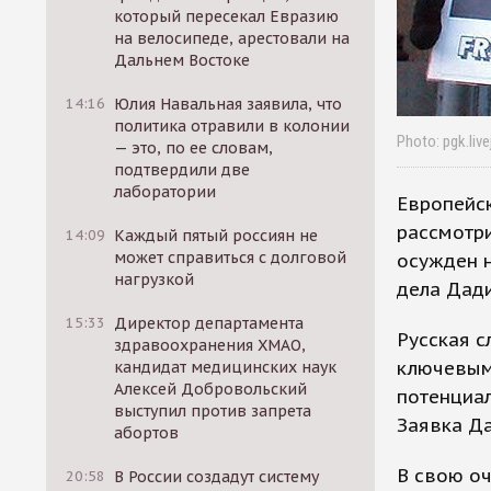
который пересекал Евразию
на велосипеде, арестовали на
Дальнем Востоке
14:16
Юлия Навальная заявила, что
политика отравили в колонии
Photo: pgk.liv
— это, по ее словам,
подтвердили две
лаборатории
Европейск
рассмотр
14:09
Каждый пятый россиян не
может справиться с долговой
осужден н
нагрузкой
дела Дади
15:33
Директор департамента
Русская с
здравоохранения ХМАО,
ключевым 
кандидат медицинских наук
Алексей Добровольский
потенциал
выступил против запрета
Заявка Да
абортов
В свою о
20:58
В России создадут систему