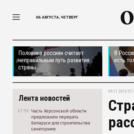
06 АВГУСТА, ЧЕТВЕРГ
Половина россиян считает
В Росси
неправильным путь развития
есть то
страны
04.11.2016 07:
Лента новостей
Стр
17:35
Часть Херсонской области
рас
предложили передать
Беларуси для строительства
санаториев