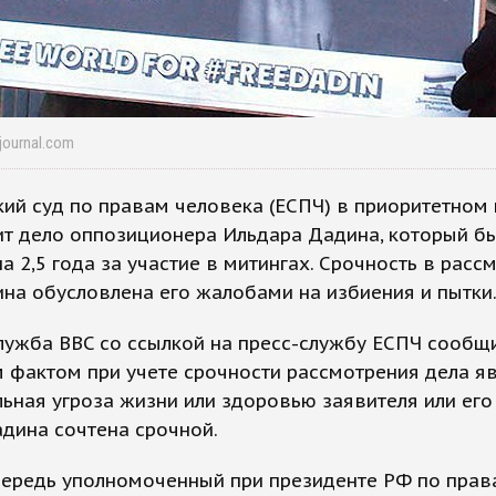
ejournal.com
ий суд по правам человека (ЕСПЧ) в приоритетном
ит дело оппозиционера Ильдара Дадина, который б
а 2,5 года за участие в митингах. Срочность в расс
на обусловлена его жалобами на избиения и пытки
лужба BBC со ссылкой на пресс-службу ЕСПЧ сообщи
фактом при учете срочности рассмотрения дела я
ьная угроза жизни или здоровью заявителя или его
дина сочтена срочной.
чередь уполномоченный при президенте РФ по прав