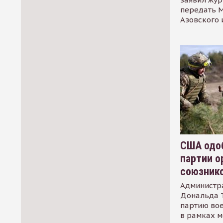
передать М
Азовского 
США одоб
партии о
союзник
Администр
Дональда 
партию во
в рамках м