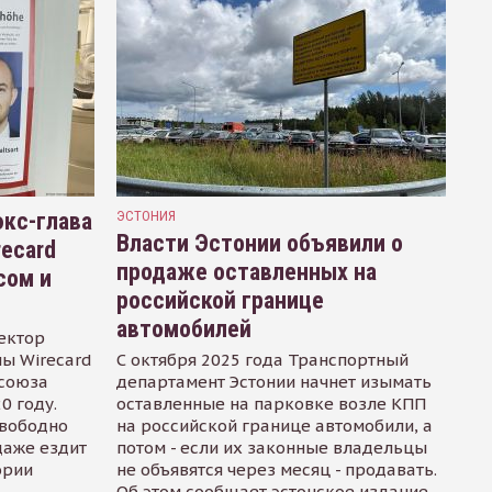
кс-глава
ЭСТОНИЯ
Власти Эстонии объявили о
recard
продаже оставленных на
сом и
российской границе
автомобилей
ектор
ы Wirecard
С октября 2025 года Транспортный
осоюза
департамент Эстонии начнет изымать
0 году.
оставленные на парковке возле КПП
свободно
на российской границе автомобили, а
даже ездит
потом - если их законные владельцы
ории
не объявятся через месяц - продавать.
Об этом сообщает эстонское издание