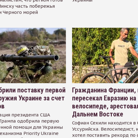
инску часть побережья
и Черного морей
рили поставку первой
Гражданина Франции,
ружия Украине за счет
пересекал Евразию на
ов
велосипеде, арестова
Дальнем Востоке
ация президента США
Трампа одобрила первую
Софиан Сехили находится в
енной помощи для Украины
Уссурийска. Велосипедист,
еханизма Priority Ukraine
хотел поставить рекорд по 