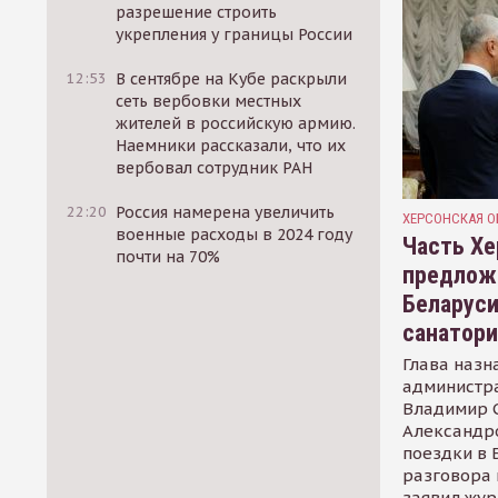
разрешение строить
укрепления у границы России
12:53
В сентябре на Кубе раскрыли
сеть вербовки местных
жителей в российскую армию.
Наемники рассказали, что их
вербовал сотрудник РАН
22:20
Россия намерена увеличить
ХЕРСОНСКАЯ О
военные расходы в 2024 году
Часть Хе
почти на 70%
предлож
Беларуси
санатор
Глава назн
администр
Владимир С
Александр
поездки в 
разговора 
заявил жур