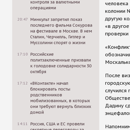
контроля за валютными
человека 
операциями
колонии №
другую к
20:47
Минкульт запретил показ
последнего фильма Сокурова
«в другое
на фестивале в Москве. В нем
проверки 
Сталин, Черчилль, Гитлер и
Муссолини спорят о жизни
«Конфлик
обозначил
17:10
Российские
политзаключенные призвали
Москальк
к голодовке солидарности 30
октября
После ви
городскую
17:12
«ВКонтакте» начал
блокировать посты
случился 
родственников
Обществе
мобилизованных, в которых
Дадину с
они требуют вернуть близких
домой
энцефало
14:11
Россия, США и ЕС провели
Напомним,
секретные переговоры за