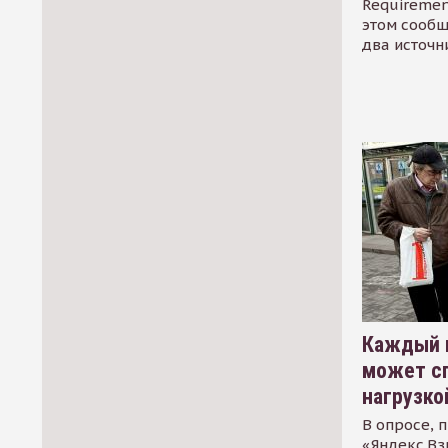
Requirement
этом сообщ
два источн
Каждый 
может сп
нагрузко
В опросе, 
«Яндекс.Вз