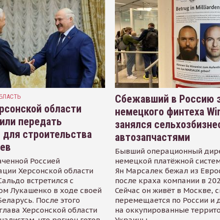
БЛАСТЬ
Сбежавший в Россию э
рсонской области
немецкого финтеха Wi
или передать
занялся сельхозбизне
 для строительства
автозапчастями
иев
Бывший операционный дир
аченной Россией
немецкой платёжной систем
ации Херсонской области
Ян Марсалек бежал из Евр
альдо встретился с
после краха компании в 202
ом Лукашенко в ходе своей
Сейчас он живёт в Москве, 
Беларусь. После этого
перемещается по России и 
глава Херсонской области
на оккупированные террит
налистам, что регион готов
Украины