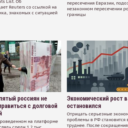
s List. Об
пересечения Евразии, подо
ает Reuters со ссылкой на
незаконном пересечении р
ика, знакомых с ситуацией
границы
пятый россиян не
Экономический рост в
равиться с долговой
остановился
й
Отрицать серьезные эконо
проблемы в РФ становится 
проведенном на платформе
труднее. После сокращения
гляд» среди 1,2 тыс.