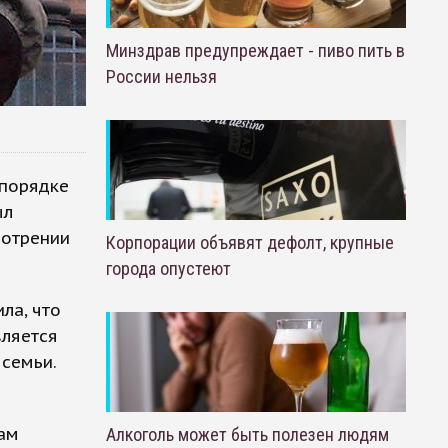
Минздрав предупреждает - пиво пить в
России нельзя
 порядке
ыл
мотрении
Корпорации объявят дефолт, крупные
.
города опустеют
ла, что
вляется
 семьи.
ам
Алкоголь может быть полезен людям