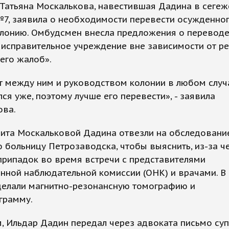
Татьяна Москалькова, навестившая Дадина в сегеж
7, заявила о необходимости перевести осужденног
олонию. Омбудсмен внесла предложения о перевод
 исправительное учреждение вне зависимости от ре
его жалоб».
т между ним и руководством колонии в любом случ
ся уже, поэтому лучше его перевести», - заявила
ова.
зита Москальковой Дадина отвезли на обследовани
 больницу Петрозаводска, чтобы выяснить, из-за че
припадок во время встречи с представителями
нной наблюдательной комиссии (ОНК) и врачами. В
делали магнитно-резонансную томографию и
грамму.
 Ильдар Дадин передал через адвоката письмо супр