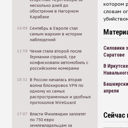
котором р
несколько дней до
словам оп
обострения в Нагорном
Карабахе
убийством
16:09
Сентябрь в Европе стал
Матери
самым жарким в истории
наблюдений
Силовики 
12:39
Чехия стала второй после
Саратове
Германии страной, где
конфисковали автомобиль с
В Иркутск
российскими номерами
Навальног
18:32
В России началась вторая
Башкирски
волна блокировок VPN по
апреля
одному из самых
распространенных и удобных
протоколов WireGuard
Сейчас 
17:07
Власти Финляндии заплатят
по 750 евро
землевладельцам за