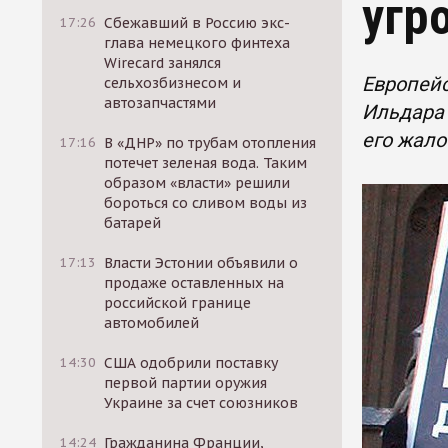
угр
17:26
Сбежавший в Россию экс-
глава немецкого финтеха
Wirecard занялся
Европейс
сельхозбизнесом и
автозапчастями
Ильдара 
его жало
17:16
В «ДНР» по трубам отопления
потечет зеленая вода. Таким
образом «власти» решили
бороться со сливом воды из
батарей
17:13
Власти Эстонии объявили о
продаже оставленных на
российской границе
автомобилей
14:30
США одобрили поставку
первой партии оружия
Украине за счет союзников
14:24
Гражданина Франции,