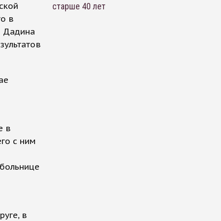
ской
старше 40 лет
о в
е Дадина
зультатов
ае
е в
го с ним
 больнице
уге, в