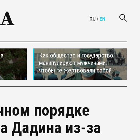
RU
/
EN
на
Как общество и государство
манипулируют мужчинами,
чтобы те жертвовали собой
очном порядке
а Дадина из-за