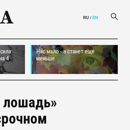
RU
/
EN
осила
Нас мало - а станет еще
на 4
меньше
я лошадь»
срочном