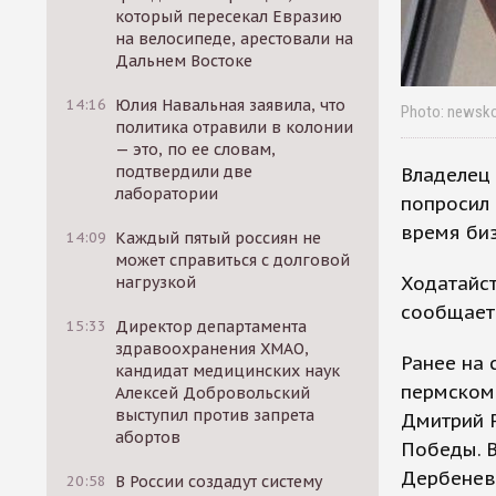
который пересекал Евразию
на велосипеде, арестовали на
Дальнем Востоке
14:16
Юлия Навальная заявила, что
Photo: newsko
политика отравили в колонии
— это, по ее словам,
подтвердили две
Владелец 
лаборатории
попросил
время биз
14:09
Каждый пятый россиян не
может справиться с долговой
Ходатайст
нагрузкой
сообщает 
15:33
Директор департамента
здравоохранения ХМАО,
Ранее на 
кандидат медицинских наук
пермском
Алексей Добровольский
выступил против запрета
Дмитрий Р
абортов
Победы. В
Дербенев
20:58
В России создадут систему