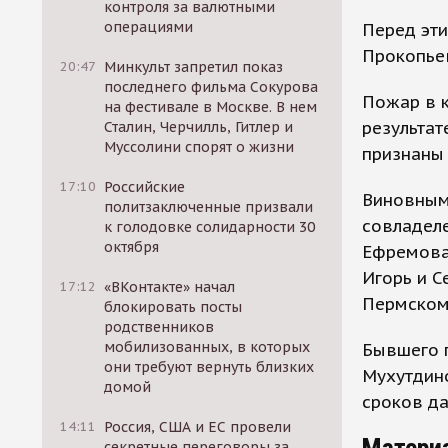
контроля за валютными
операциями
Перед эти
Прокопьев
20:47
Минкульт запретил показ
последнего фильма Сокурова
Пожар в к
на фестивале в Москве. В нем
результат
Сталин, Черчилль, Гитлер и
Муссолини спорят о жизни
признаны
17:10
Российские
Виновными
политзаключенные призвали
совладеле
к голодовке солидарности 30
октября
Ефремова,
Игорь и С
17:12
«ВКонтакте» начал
Пермском
блокировать посты
родственников
мобилизованных, в которых
Бывшего 
они требуют вернуть близких
Мухутдино
домой
сроков да
14:11
Россия, США и ЕС провели
Матери
секретные переговоры за