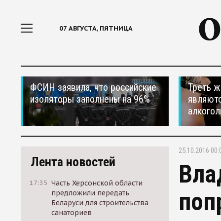
07 АВГУСТА, ПЯТНИЦА
ФСИН заявила, что российские
Треть ж
изоляторы заполнены на 96%
являютс
алкогол
25.10.2016 00:
Лента новостей
Вла
17:35
Часть Херсонской области
поп
предложили передать
Беларуси для строительства
санаториев