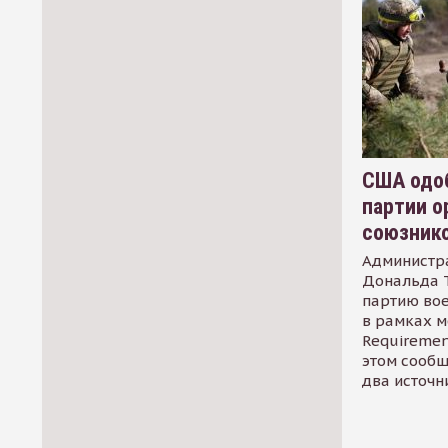
США одоб
партии о
союзник
Администр
Дональда 
партию во
в рамках м
Requirement
этом сообщ
два источн