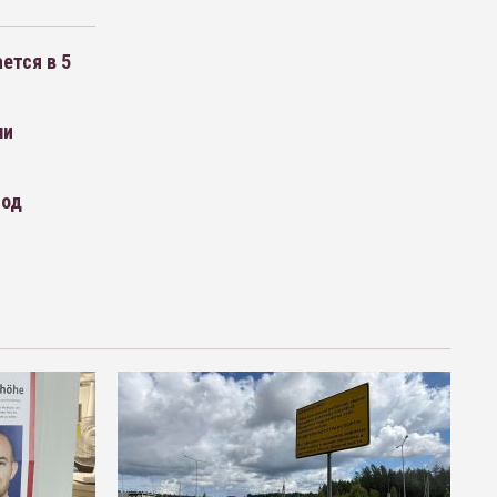
ется в 5
ли
под