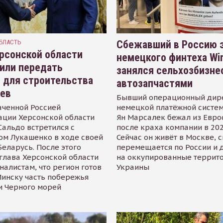
БЛАСТЬ
Сбежавший в Россию э
рсонской области
немецкого финтеха Wi
или передать
занялся сельхозбизне
 для строительства
автозапчастями
иев
Бывший операционный дир
аченной Россией
немецкой платёжной систем
ации Херсонской области
Ян Марсалек бежал из Евр
альдо встретился с
после краха компании в 202
ом Лукашенко в ходе своей
Сейчас он живёт в Москве, 
Беларусь. После этого
перемещается по России и 
глава Херсонской области
на оккупированные террит
налистам, что регион готов
Украины
инску часть побережья
и Черного морей