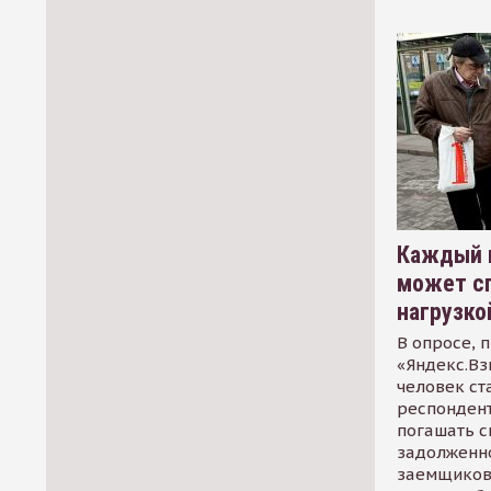
Каждый 
может сп
нагрузко
В опросе, 
«Яндекс.Вз
человек ст
респондент
погашать 
задолженно
заемщиков