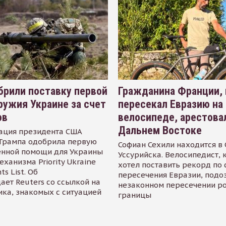
рили поставку первой
Гражданина Франции,
ружия Украине за счет
пересекал Евразию на
ов
велосипеде, арестова
Дальнем Востоке
ация президента США
Трампа одобрила первую
Софиан Сехили находится в
енной помощи для Украины
Уссурийска. Велосипедист,
еханизма Priority Ukraine
хотел поставить рекорд по 
s List. Об
пересечения Евразии, подо
ает Reuters со ссылкой на
незаконном пересечении р
ика, знакомых с ситуацией
границы