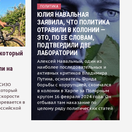
ПОЛИТИКА
ЮЛИЯ НАВАЛЬНАЯ
ЗАЯВИЛА, ЧТО ПОЛИТИКА
ОТРАВИЛИ В КОЛОНИИ —
ЭТО, ПО ЕЕ СЛОВАМ,
ПОДТВЕРДИЛИ ДВЕ
ЛАБОРАТОРИИ
 который
Алексей Навальный, один из
наиболее последовательных и
ли на
активных критиков Владимира
Путина, основатель Фонда
 СИЗО
борьбы с коррупцией, скончался
 который
в колонии в Харпе за Полярным
скорости
кругом 16 февраля 2024 года. Он
зревается в
отбывал там наказание по
оссийской
целому ряду политических статей