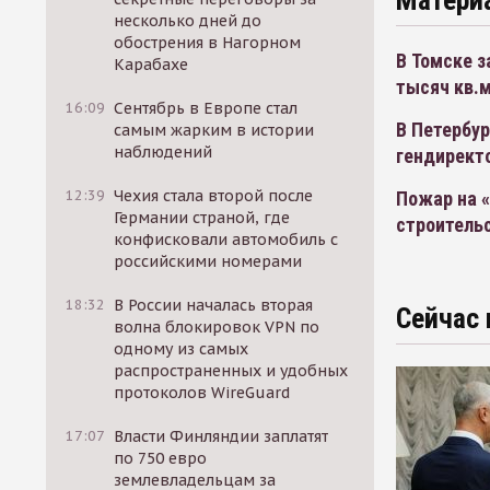
несколько дней до
обострения в Нагорном
В Томске з
Карабахе
тысяч кв.
16:09
Сентябрь в Европе стал
В Петербур
самым жарким в истории
наблюдений
гендиректо
12:39
Чехия стала второй после
Пожар на «
Германии страной, где
строитель
конфисковали автомобиль с
российскими номерами
18:32
В России началась вторая
Сейчас 
волна блокировок VPN по
одному из самых
распространенных и удобных
протоколов WireGuard
17:07
Власти Финляндии заплатят
по 750 евро
землевладельцам за