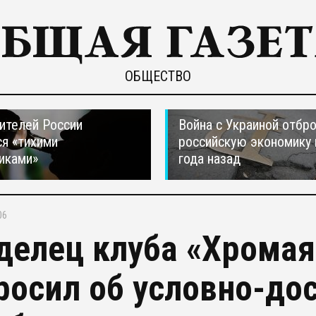
ОБЩЕСТВО
ителей России
Война с Украиной отбр
я «тихими
российскую экономику 
иками»
года назад
06
делец клуба «Хрома
росил об условно-до