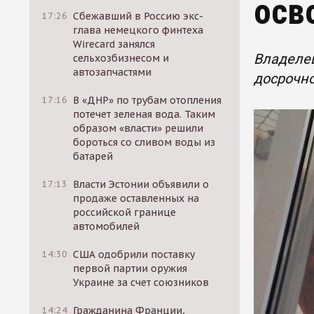
осв
17:26
Сбежавший в Россию экс-
глава немецкого финтеха
Wirecard занялся
Владелец
сельхозбизнесом и
автозапчастями
досрочно
17:16
В «ДНР» по трубам отопления
потечет зеленая вода. Таким
образом «власти» решили
бороться со сливом воды из
батарей
17:13
Власти Эстонии объявили о
продаже оставленных на
российской границе
автомобилей
14:30
США одобрили поставку
первой партии оружия
Украине за счет союзников
14:24
Гражданина Франции,