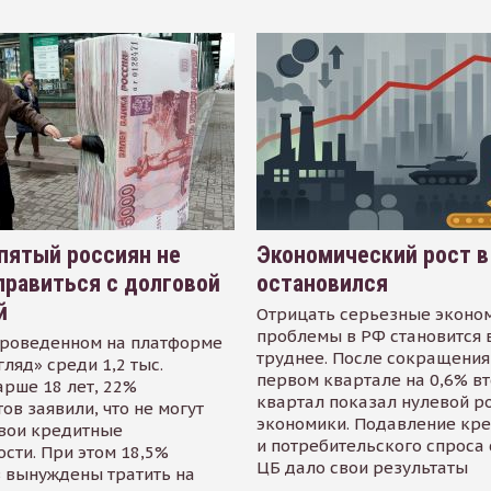
пятый россиян не
Экономический рост в
равиться с долговой
остановился
й
Отрицать серьезные эконо
проблемы в РФ становится 
проведенном на платформе
труднее. После сокращения
гляд» среди 1,2 тыс.
первом квартале на 0,6% в
арше 18 лет, 22%
квартал показал нулевой р
ов заявили, что не могут
экономики. Подавление кр
свои кредитные
и потребительского спроса
сти. При этом 18,5%
ЦБ дало свои результаты
 вынуждены тратить на