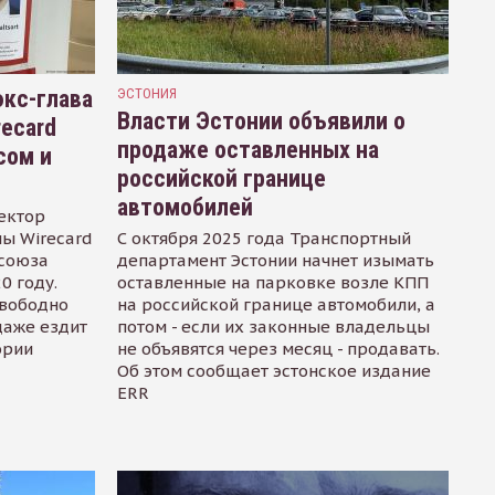
кс-глава
ЭСТОНИЯ
Власти Эстонии объявили о
recard
продаже оставленных на
сом и
российской границе
автомобилей
ектор
ы Wirecard
С октября 2025 года Транспортный
осоюза
департамент Эстонии начнет изымать
0 году.
оставленные на парковке возле КПП
свободно
на российской границе автомобили, а
даже ездит
потом - если их законные владельцы
ории
не объявятся через месяц - продавать.
Об этом сообщает эстонское издание
ERR