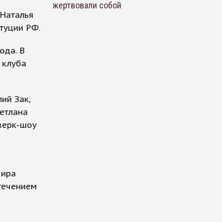
жертвовали собой
 Наталья
туции РФ.
ода. В
 клуба
ий Зак,
етлана
верк-шоу
мира
стечением