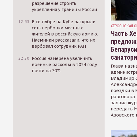
разрешение строить
укрепления у границы России
12:53
В сентябре на Кубе раскрыли
ХЕРСОНСКАЯ О
сеть вербовки местных
Часть Хе
жителей в российскую армию.
Наемники рассказали, что их
предлож
вербовал сотрудник РАН
Беларуси
санатор
22:20
Россия намерена увеличить
военные расходы в 2024 году
Глава назн
почти на 70%
администр
Владимир С
Александр
поездки в 
разговора 
заявил жур
передать М
Азовского 