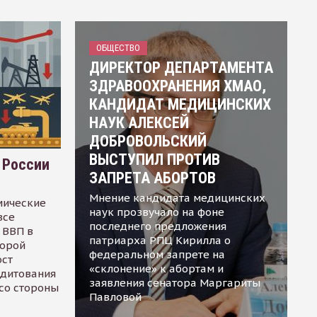
ОБЩЕСТВО
ДИРЕКТОР ДЕПАРТАМЕНТА
ЗДРАВООХРАНЕНИЯ ХМАО,
КАНДИДАТ МЕДИЦИНСКИХ
НАУК АЛЕКСЕЙ
ДОБРОВОЛЬСКИЙ
ВЫСТУПИЛ ПРОТИВ
 России
ЗАПРЕТА АБОРТОВ
Мнение кандидата медицинских
мические
наук прозвучало на фоне
все
последнего предложения
 ВВП в
патриарха РПЦ Кирилла о
торой
федеральном запрете на
ост
«склонение» к абортам и
едитования
заявления сенатора Маргариты
 со стороны
Павловой