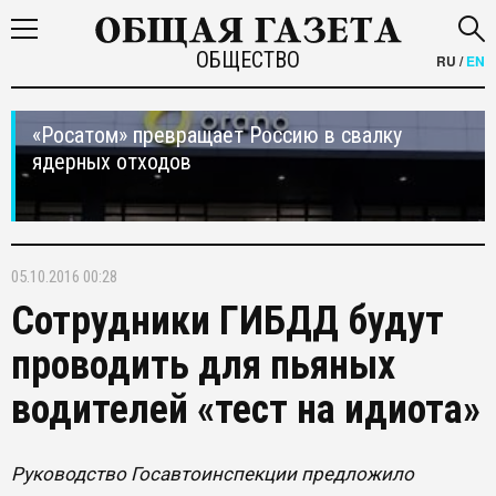
ОБЩЕСТВО
RU
/
EN
«Росатом» превращает Россию в свалку
ядерных отходов
05.10.2016 00:28
Сотрудники ГИБДД будут
проводить для пьяных
водителей «тест на идиота»
Руководство Госавтоинспекции предложило