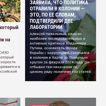
ЗАЯВИЛА, ЧТО ПОЛИТИКА
ОТРАВИЛИ В КОЛОНИИ —
ЭТО, ПО ЕЕ СЛОВАМ,
ПОДТВЕРДИЛИ ДВЕ
ЛАБОРАТОРИИ
 который
Алексей Навальный, один из
наиболее последовательных и
ли на
активных критиков Владимира
Путина, основатель Фонда
 СИЗО
борьбы с коррупцией, скончался
 который
в колонии в Харпе за Полярным
скорости
кругом 16 февраля 2024 года. Он
зревается в
отбывал там наказание по
оссийской
целому ряду политических статей