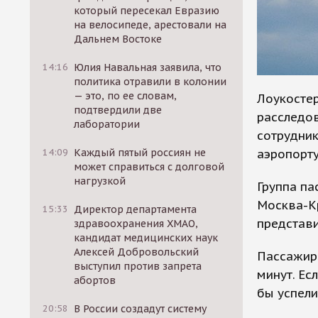
который пересекал Евразию
на велосипеде, арестовали на
Дальнем Востоке
14:16
Юлия Навальная заявила, что
политика отравили в колонии
— это, по ее словам,
Лоукостер
подтвердили две
расследо
лаборатории
сотрудни
аэропорту
14:09
Каждый пятый россиян не
может справиться с долговой
нагрузкой
Группа па
Москва-К
15:33
Директор департамента
представи
здравоохранения ХМАО,
кандидат медицинских наук
Алексей Добровольский
Пассажиры
выступил против запрета
минут. Ес
абортов
бы успели
20:58
В России создадут систему