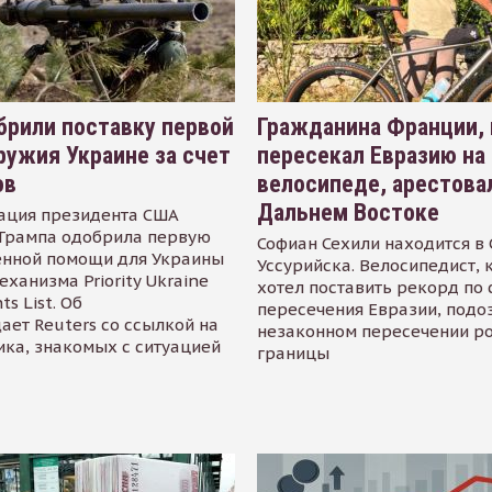
рили поставку первой
Гражданина Франции,
ружия Украине за счет
пересекал Евразию на
ов
велосипеде, арестова
Дальнем Востоке
ация президента США
Трампа одобрила первую
Софиан Сехили находится в
енной помощи для Украины
Уссурийска. Велосипедист,
еханизма Priority Ukraine
хотел поставить рекорд по 
s List. Об
пересечения Евразии, подо
ает Reuters со ссылкой на
незаконном пересечении р
ика, знакомых с ситуацией
границы