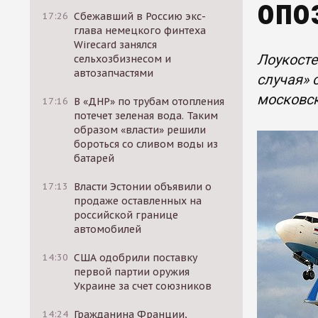
опо
17:26
Сбежавший в Россию экс-
глава немецкого финтеха
Wirecard занялся
Лоукосте
сельхозбизнесом и
автозапчастями
случая» 
московск
17:16
В «ДНР» по трубам отопления
потечет зеленая вода. Таким
образом «власти» решили
бороться со сливом воды из
батарей
17:13
Власти Эстонии объявили о
продаже оставленных на
российской границе
автомобилей
14:30
США одобрили поставку
первой партии оружия
Украине за счет союзников
14:24
Гражданина Франции,