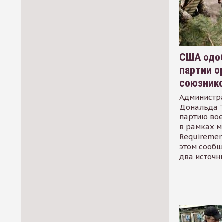
США одоб
партии о
союзник
Администр
Дональда 
партию во
в рамках м
Requirement
этом сообщ
два источн