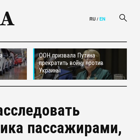
RU
/
EN
а
ООН призвала Путина
прекратить войну против
Украины
асследовать
ника пассажирами,