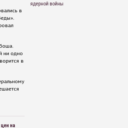
ядерной войны
рвались в
беды».
ровал
боша.
й ни одно
ворится в
еральному
Решается
 цен на