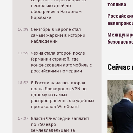
топливо
несколько дней до
обострения в Нагорном
Российски
Карабахе
авиапроис
16:09
Сентябрь в Европе стал
Междунаро
самым жарким в истории
безопаснос
наблюдений
12:39
Чехия стала второй после
Германии страной, где
конфисковали автомобиль с
Сейчас 
российскими номерами
18:32
В России началась вторая
волна блокировок VPN по
одному из самых
распространенных и удобных
протоколов WireGuard
17:07
Власти Финляндии заплатят
по 750 евро
землевладельцам за