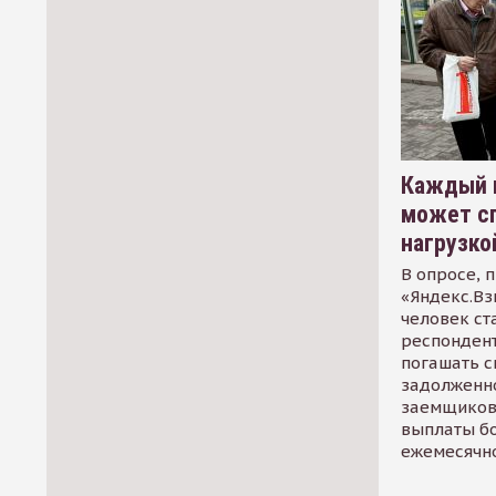
Каждый 
может сп
нагрузко
В опросе, 
«Яндекс.Вз
человек ст
респондент
погашать 
задолженно
заемщиков
выплаты б
ежемесячн