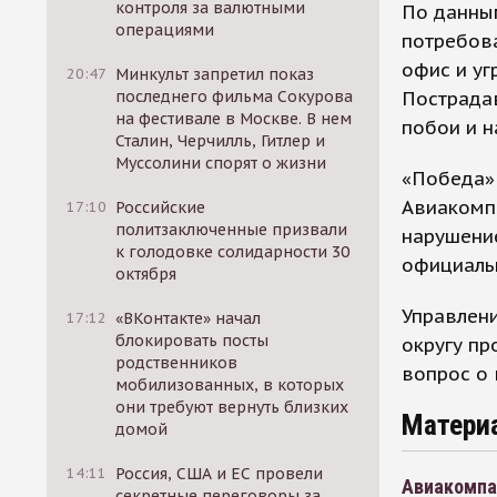
контроля за валютными
По данным
операциями
потребова
офис и уг
20:47
Минкульт запретил показ
Пострада
последнего фильма Сокурова
на фестивале в Москве. В нем
побои и н
Сталин, Черчилль, Гитлер и
Муссолини спорят о жизни
«Победа»
Авиакомпа
17:10
Российские
политзаключенные призвали
нарушение
к голодовке солидарности 30
официаль
октября
Управлен
17:12
«ВКонтакте» начал
блокировать посты
округу пр
родственников
вопрос о 
мобилизованных, в которых
они требуют вернуть близких
Матери
домой
14:11
Россия, США и ЕС провели
Авиакомпан
секретные переговоры за