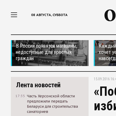
08 АВГУСТА, СУББОТА
В России появятся магазины,
Каждый 
недоступные для простых
хочет у
граждан
навсегд
15.09.2016 16:
Лента новостей
«По
17:35
Часть Херсонской области
изб
предложили передать
Беларуси для строительства
санаториев