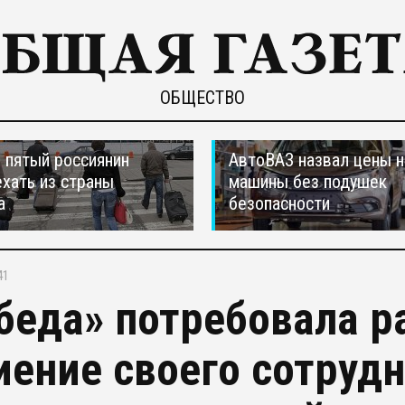
ОБЩЕСТВО
пятый россиянин
АвтоВАЗ назвал цены н
ехать из страны
машины без подушек
а
безопасности
41
беда» потребовала р
иение своего сотруд