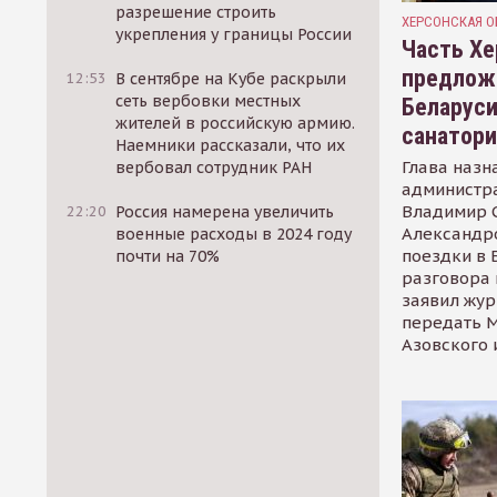
разрешение строить
ХЕРСОНСКАЯ О
укрепления у границы России
Часть Хе
предлож
12:53
В сентябре на Кубе раскрыли
сеть вербовки местных
Беларуси
жителей в российскую армию.
санатор
Наемники рассказали, что их
Глава назн
вербовал сотрудник РАН
администр
Владимир С
22:20
Россия намерена увеличить
Александр
военные расходы в 2024 году
поездки в 
почти на 70%
разговора 
заявил жур
передать М
Азовского 