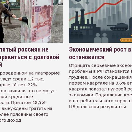
пятый россиян не
Экономический рост в
равиться с долговой
остановился
й
Отрицать серьезные эконо
проблемы в РФ становится 
проведенном на платформе
труднее. После сокращения
гляд» среди 1,2 тыс.
первом квартале на 0,6% в
арше 18 лет, 22%
квартал показал нулевой р
ов заявили, что не могут
экономики. Подавление кр
свои кредитные
и потребительского спроса
сти. При этом 18,5%
ЦБ дало свои результаты
 вынуждены тратить на
олее половины своего
ого доход