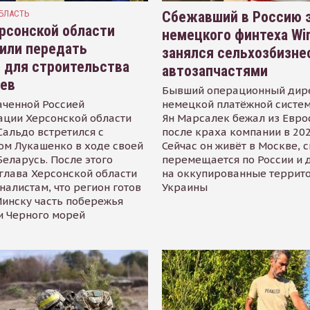
БЛАСТЬ
Сбежавший в Россию э
рсонской области
немецкого финтеха Wi
или передать
занялся сельхозбизне
 для строительства
автозапчастями
иев
Бывший операционный дир
аченной Россией
немецкой платёжной систем
ации Херсонской области
Ян Марсалек бежал из Евр
альдо встретился с
после краха компании в 202
ом Лукашенко в ходе своей
Сейчас он живёт в Москве, 
Беларусь. После этого
перемещается по России и 
глава Херсонской области
на оккупированные террит
налистам, что регион готов
Украины
инску часть побережья
и Черного морей