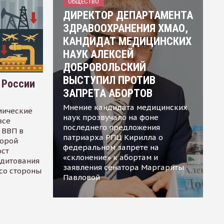
ОБЩЕСТВО
ДИРЕКТОР ДЕПАРТАМЕНТА
ЗДРАВООХРАНЕНИЯ ХМАО,
КАНДИДАТ МЕДИЦИНСКИХ
НАУК АЛЕКСЕЙ
ДОБРОВОЛЬСКИЙ
ВЫСТУПИЛ ПРОТИВ
 России
ЗАПРЕТА АБОРТОВ
Мнение кандидата медицинских
мические
наук прозвучало на фоне
все
последнего предложения
 ВВП в
патриарха РПЦ Кирилла о
торой
федеральном запрете на
ост
«склонение» к абортам и
едитования
заявления сенатора Маргариты
 со стороны
Павловой