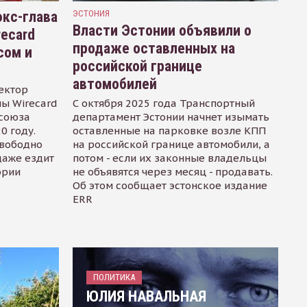
кс-глава
ЭСТОНИЯ
Власти Эстонии объявили о
recard
продаже оставленных на
сом и
российской границе
автомобилей
ектор
ы Wirecard
С октября 2025 года Транспортный
осоюза
департамент Эстонии начнет изымать
0 году.
оставленные на парковке возле КПП
свободно
на российской границе автомобили, а
даже ездит
потом - если их законные владельцы
ории
не объявятся через месяц - продавать.
Об этом сообщает эстонское издание
ERR
ПОЛИТИКА
ЮЛИЯ НАВАЛЬНАЯ