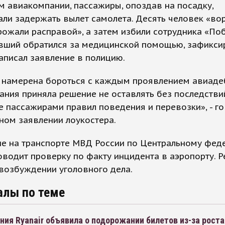
 авиакомпании, пассажиры, опоздав на посадку,
ли задержать вылет самолета. Десять человек «во
рожали расправой», а затем избили сотрудника «По
вший обратился за медицинской помощью, зафикси
аписал заявление в полицию.
 намерена бороться с каждым проявлением авиаде
ния приняла решение не оставлять без последстви
 пассажирами правил поведения и перевозки», - го
ном заявлении лоукостера.
ие на транспорте МВД России по Центральному фед
оводит проверку по факту инцидента в аэропорту. 
возбуждении уголовного дела.
алы по теме
ия Ryanair объявила о подорожании билетов из-за роста