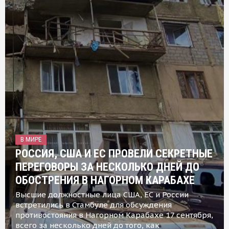
В МИРЕ
РОССИЯ, США И ЕС ПРОВЕЛИ СЕКРЕТНЫЕ
ПЕРЕГОВОРЫ ЗА НЕСКОЛЬКО ДНЕЙ ДО
ОБОСТРЕНИЯ В НАГОРНОМ КАРАБАХЕ
Высшие должностные лица США, ЕС и России
встретились в Стамбуле для обсуждения
противостояния в Нагорном Карабахе 17 сентября,
всего за несколько дней до того, как