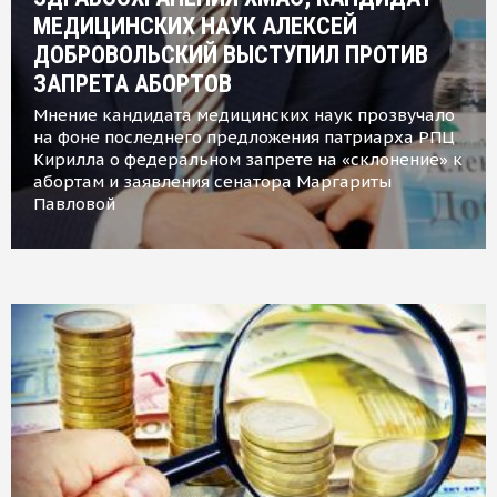
МЕДИЦИНСКИХ НАУК АЛЕКСЕЙ
ДОБРОВОЛЬСКИЙ ВЫСТУПИЛ ПРОТИВ
ЗАПРЕТА АБОРТОВ
Мнение кандидата медицинских наук прозвучало
на фоне последнего предложения патриарха РПЦ
Кирилла о федеральном запрете на «склонение» к
абортам и заявления сенатора Маргариты
Павловой