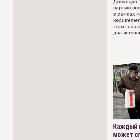
Дональда 
партию во
в рамках м
Requirement
этом сообщ
два источн
Каждый 
может сп