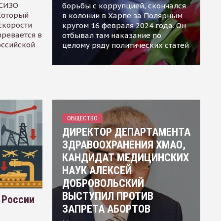
 СИЗО
борьбы с коррупцией, скончался
 который
в колонии в Харпе за Полярным
скорости
кругом 16 февраля 2024 года. Он
зревается в
отбывал там наказание по
оссийской
целому ряду политических статей
ОБЩЕСТВО
ДИРЕКТОР ДЕПАРТАМЕНТА
ЗДРАВООХРАНЕНИЯ ХМАО,
КАНДИДАТ МЕДИЦИНСКИХ
НАУК АЛЕКСЕЙ
ДОБРОВОЛЬСКИЙ
ВЫСТУПИЛ ПРОТИВ
 России
ЗАПРЕТА АБОРТОВ