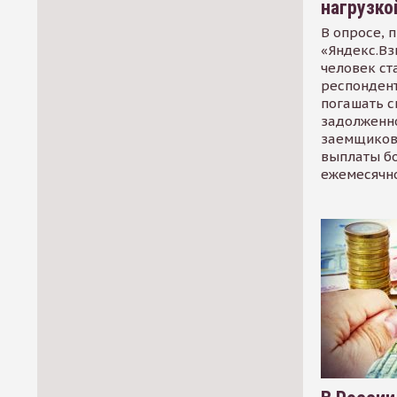
нагрузко
В опросе, 
«Яндекс.Вз
человек ст
респондент
погашать 
задолженно
заемщиков
выплаты б
ежемесячн