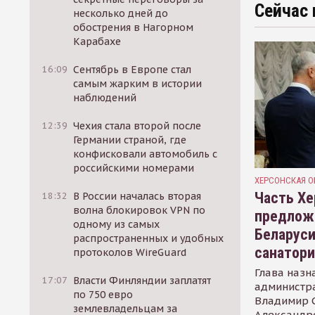
Сейчас 
несколько дней до
обострения в Нагорном
Карабахе
16:09
Сентябрь в Европе стал
самым жарким в истории
наблюдений
12:39
Чехия стала второй после
Германии страной, где
конфисковали автомобиль с
российскими номерами
ХЕРСОНСКАЯ О
Часть Хе
18:32
В России началась вторая
волна блокировок VPN по
предлож
одному из самых
Беларуси
распространенных и удобных
санатор
протоколов WireGuard
Глава назн
17:07
Власти Финляндии заплатят
администр
по 750 евро
Владимир С
землевладельцам за
Александр