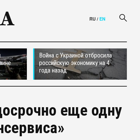
RU
/
EN
и
Война с Украиной отбросила
аине
российскую экономику на 4
года назад
досрочно еще одну
нсервиса»