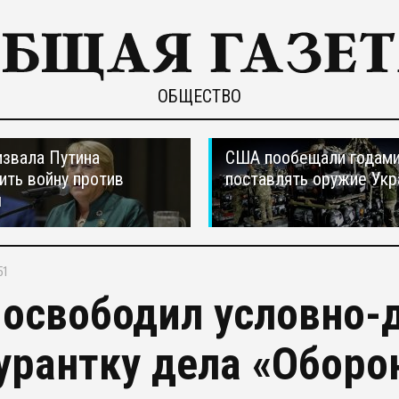
ОБЩЕСТВО
звала Путина
США пообещали годам
ить войну против
поставлять оружие Укр
ы
51
 освободил условно-
урантку дела «Оборо