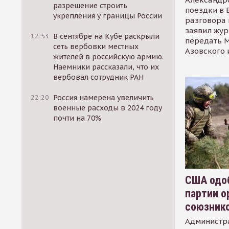
разрешение строить
поездки в 
укрепления у границы России
разговора 
заявил жур
12:53
В сентябре на Кубе раскрыли
передать М
сеть вербовки местных
Азовского 
жителей в российскую армию.
Наемники рассказали, что их
вербовал сотрудник РАН
22:20
Россия намерена увеличить
военные расходы в 2024 году
почти на 70%
США одоб
партии о
союзник
Администр