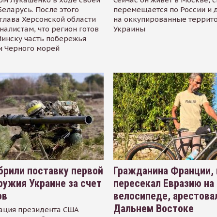
Беларусь. После этого
перемещается по России и 
глава Херсонской области
на оккупированные террит
налистам, что регион готов
Украины
инску часть побережья
и Черного морей
рили поставку первой
Гражданина Франции,
ружия Украине за счет
пересекал Евразию на
ов
велосипеде, арестова
Дальнем Востоке
ация президента США