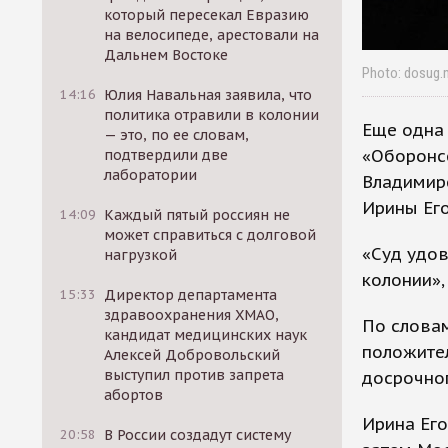
который пересекал Евразию
на велосипеде, арестовали на
Дальнем Востоке
Photo: dosug.
14:16
Юлия Навальная заявила, что
политика отравили в колонии
Еще одна 
— это, по ее словам,
«Оборонс
подтвердили две
лаборатории
Владимир
Ирины Ег
14:09
Каждый пятый россиян не
может справиться с долговой
«Суд удов
нагрузкой
колонии»,
15:33
Директор департамента
здравоохранения ХМАО,
По словам
кандидат медицинских наук
положител
Алексей Добровольский
выступил против запрета
досрочно
абортов
Ирина Его
20:58
В России создадут систему