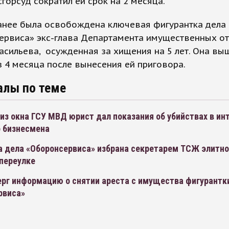
горсуд сократил ей срок на 2 месяца.
анее была освобождена ключевая фигурантка дела
ервиса» экс-глава Департамента имущественных о
асильева, осужденная за хищения на 5 лет. Она вы
 4 месяца после вынесения ей приговора.
алы по теме
з окна ГСУ МВД юрист дал показания об убийствах в ин
о бизнесмена
а дела «Оборонсервиса» избрана секретарем ТСЖ элитно
переулке
ерг информацию о снятии ареста с имущества фигурантк
рвиса»