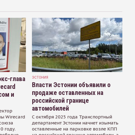
кс-глава
ЭСТОНИЯ
Власти Эстонии объявили о
recard
продаже оставленных на
сом и
российской границе
автомобилей
ектор
ы Wirecard
С октября 2025 года Транспортный
осоюза
департамент Эстонии начнет изымать
0 году.
оставленные на парковке возле КПП
свободно
на российской границе автомобили, а