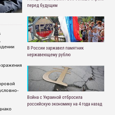
перед будущим
в
д
ждении
В России заржавел памятник
нержавеющему рублю
возражения
горовой
условно-
Война с Украиной отбросила
российскую экономику на 4 года назад
днако