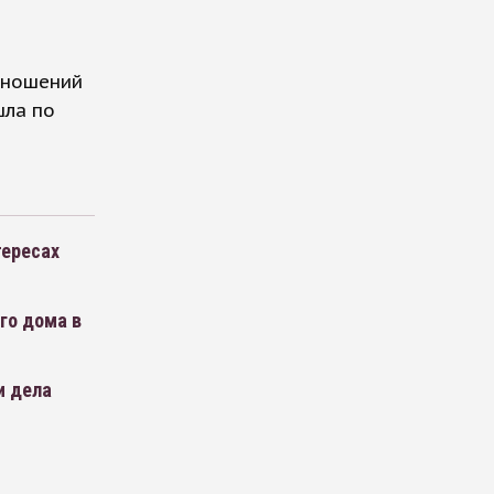
тношений
шла по
тересах
го дома в
и дела