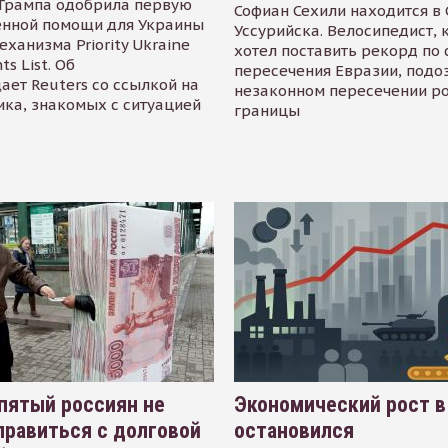
Трампа одобрила первую
Софиан Сехили находится в
енной помощи для Украины
Уссурийска. Велосипедист,
еханизма Priority Ukraine
хотел поставить рекорд по 
s List. Об
пересечения Евразии, подо
ает Reuters со ссылкой на
незаконном пересечении р
ика, знакомых с ситуацией
границы
пятый россиян не
Экономический рост в
равиться с долговой
остановился