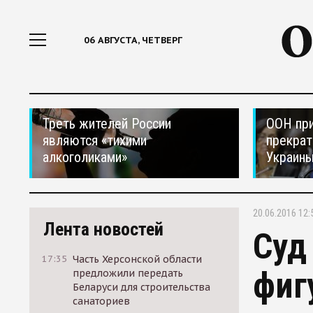
06 АВГУСТА, ЧЕТВЕРГ
Треть жителей России
ООН при
являются «тихими
прекрат
алкоголиками»
Украин
20.06.2016 12:
Лента новостей
Суд
17:35
Часть Херсонской области
фиг
предложили передать
Беларуси для строительства
санаториев