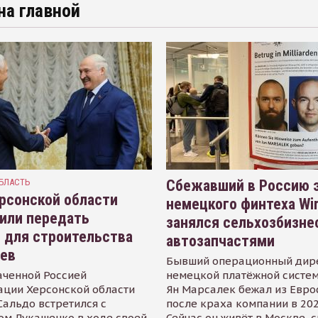
на главной
БЛАСТЬ
Сбежавший в Россию э
рсонской области
немецкого финтеха Wi
или передать
занялся сельхозбизне
 для строительства
автозапчастями
иев
Бывший операционный дир
аченной Россией
немецкой платёжной систем
ации Херсонской области
Ян Марсалек бежал из Евр
альдо встретился с
после краха компании в 202
ом Лукашенко в ходе своей
Сейчас он живёт в Москве, 