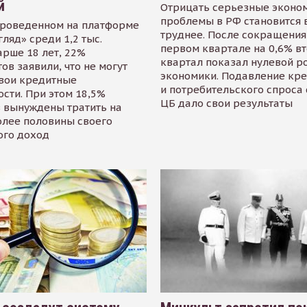
й
Отрицать серьезные эконо
проблемы в РФ становится 
проведенном на платформе
труднее. После сокращения
гляд» среди 1,2 тыс.
первом квартале на 0,6% в
арше 18 лет, 22%
квартал показал нулевой р
ов заявили, что не могут
экономики. Подавление кр
свои кредитные
и потребительского спроса
сти. При этом 18,5%
ЦБ дало свои результаты
 вынуждены тратить на
олее половины своего
ого доход