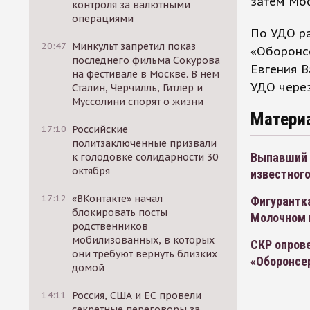
затем Мос
контроля за валютными
операциями
По УДО р
20:47
Минкульт запретил показ
«Оборонс
последнего фильма Сокурова
Евгения В
на фестивале в Москве. В нем
УДО через
Сталин, Черчилль, Гитлер и
Муссолини спорят о жизни
Матери
17:10
Российские
политзаключенные призвали
Выпавший и
к голодовке солидарности 30
октября
известног
17:12
«ВКонтакте» начал
Фигурантк
блокировать посты
Молочном 
родственников
мобилизованных, в которых
СКР опров
они требуют вернуть близких
«Оборонсе
домой
14:11
Россия, США и ЕС провели
секретные переговоры за