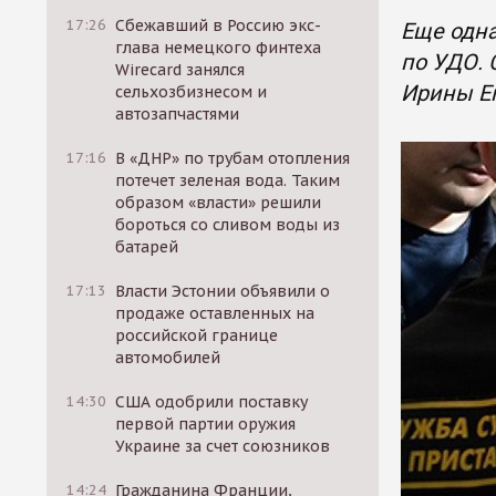
17:26
Сбежавший в Россию экс-
Еще одна
глава немецкого финтеха
по УДО. 
Wirecard занялся
Ирины Е
сельхозбизнесом и
автозапчастями
17:16
В «ДНР» по трубам отопления
потечет зеленая вода. Таким
образом «власти» решили
бороться со сливом воды из
батарей
17:13
Власти Эстонии объявили о
продаже оставленных на
российской границе
автомобилей
14:30
США одобрили поставку
первой партии оружия
Украине за счет союзников
14:24
Гражданина Франции,