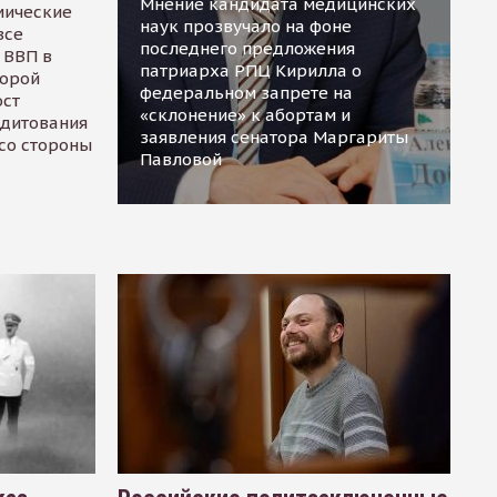
Мнение кандидата медицинских
мические
наук прозвучало на фоне
все
последнего предложения
 ВВП в
патриарха РПЦ Кирилла о
торой
федеральном запрете на
ост
«склонение» к абортам и
едитования
заявления сенатора Маргариты
 со стороны
Павловой