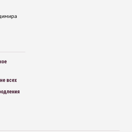
димира
ное
не всех
родления