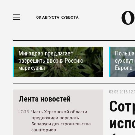
08 АВГУСТА, СУББОТА
Минздрав предлагает
Польша 
разрешить ввоз в Россию
сухопут
марихуаны
Европе
03.08.2016 12:
Лента новостей
Сот
17:35
Часть Херсонской области
исп
предложили передать
Беларуси для строительства
санаториев