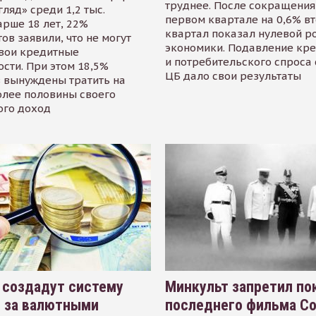
труднее. После сокращения
гляд» среди 1,2 тыс.
первом квартале на 0,6% в
арше 18 лет, 22%
квартал показал нулевой р
ов заявили, что не могут
экономики. Подавление кр
свои кредитные
и потребительского спроса
сти. При этом 18,5%
ЦБ дало свои результаты
 вынуждены тратить на
олее половины своего
ого доход
 создадут систему
Минкульт запретил по
я за валютными
последнего фильма С