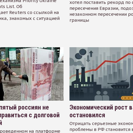
еханизма Priority Ukraine
хотел поставить рекорд по 
s List. Об
пересечения Евразии, подо
ает Reuters со ссылкой на
незаконном пересечении р
ика, знакомых с ситуацией
границы
пятый россиян не
Экономический рост в
равиться с долговой
остановился
й
Отрицать серьезные эконо
проблемы в РФ становится 
проведенном на платформе