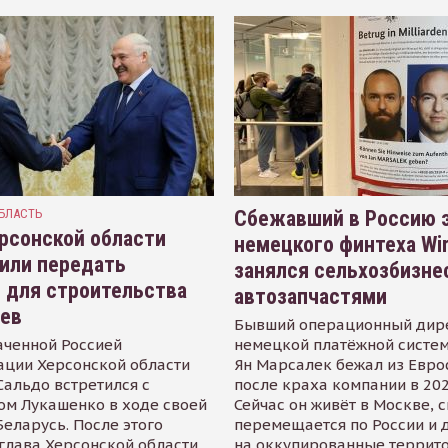
БЛАСТЬ
Сбежавший в Россию э
рсонской области
немецкого финтеха Wi
или передать
занялся сельхозбизне
 для строительства
автозапчастями
иев
Бывший операционный дир
аченной Россией
немецкой платёжной систем
ации Херсонской области
Ян Марсалек бежал из Евр
альдо встретился с
после краха компании в 202
ом Лукашенко в ходе своей
Сейчас он живёт в Москве, 
Беларусь. После этого
перемещается по России и 
глава Херсонской области
на оккупированные террит