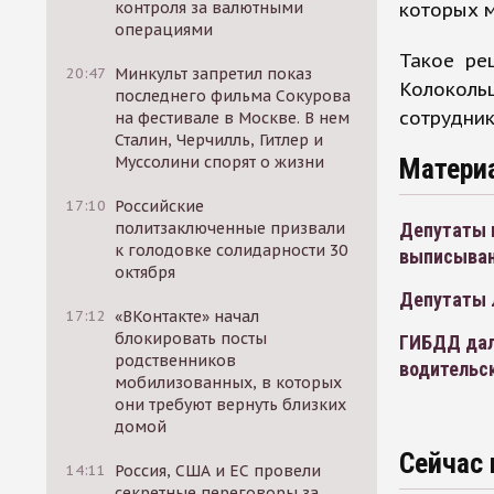
которых 
контроля за валютными
операциями
Такое ре
20:47
Минкульт запретил показ
Колоколь
последнего фильма Сокурова
сотрудни
на фестивале в Москве. В нем
Сталин, Черчилль, Гитлер и
Матери
Муссолини спорят о жизни
17:10
Российские
Депутаты 
политзаключенные призвали
к голодовке солидарности 30
выписыван
октября
Депутаты 
17:12
«ВКонтакте» начал
блокировать посты
ГИБДД дал
родственников
водительс
мобилизованных, в которых
они требуют вернуть близких
домой
Сейчас 
14:11
Россия, США и ЕС провели
секретные переговоры за