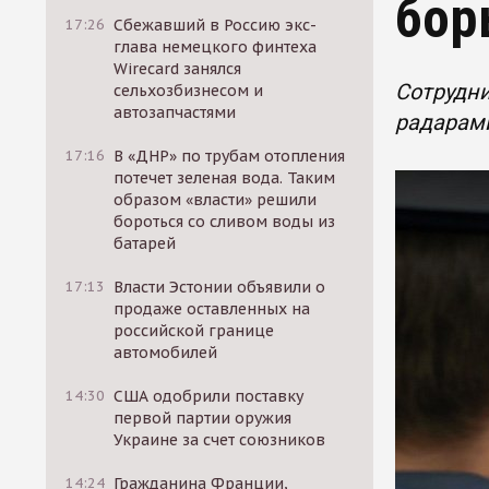
бор
17:26
Сбежавший в Россию экс-
глава немецкого финтеха
Wirecard занялся
Сотрудни
сельхозбизнесом и
автозапчастями
радарам
17:16
В «ДНР» по трубам отопления
потечет зеленая вода. Таким
образом «власти» решили
бороться со сливом воды из
батарей
17:13
Власти Эстонии объявили о
продаже оставленных на
российской границе
автомобилей
14:30
США одобрили поставку
первой партии оружия
Украине за счет союзников
14:24
Гражданина Франции,