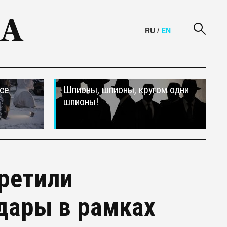
RU
/
EN
се
Шпионы, шпионы, кругом одни
шпионы!
ретили
дары в рамках