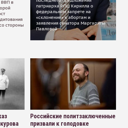
последнего предложения
 ВВП в
патриарха РПЦ Кирилла о
торой
федеральном запрете на
ост
«склонение» к абортам и
едитования
заявления сенатора Маргариты
 со стороны
Павловой
каз
Российские политзаключенные
окурова
призвали к голодовке