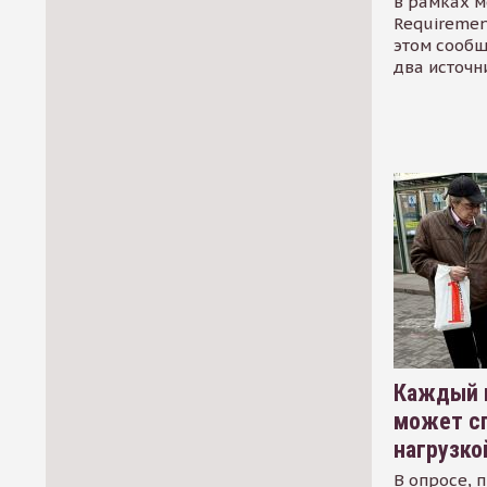
в рамках м
Requirement
этом сообщ
два источн
Каждый 
может сп
нагрузко
В опросе, 