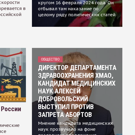
скорости
кругом 16 февраля 2024 года. Он
зревается в
отбывал там наказание по
оссийской
целому ряду политических статей
ОБЩЕСТВО
ДИРЕКТОР ДЕПАРТАМЕНТА
ЗДРАВООХРАНЕНИЯ ХМАО,
КАНДИДАТ МЕДИЦИНСКИХ
НАУК АЛЕКСЕЙ
ДОБРОВОЛЬСКИЙ
ВЫСТУПИЛ ПРОТИВ
 России
ЗАПРЕТА АБОРТОВ
Мнение кандидата медицинских
мические
наук прозвучало на фоне
все