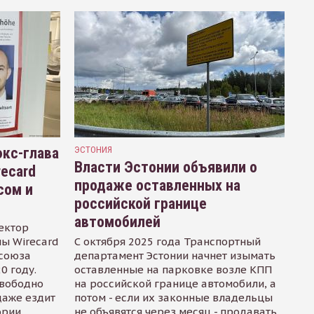
кс-глава
ЭСТОНИЯ
Власти Эстонии объявили о
recard
продаже оставленных на
сом и
российской границе
автомобилей
ектор
ы Wirecard
С октября 2025 года Транспортный
осоюза
департамент Эстонии начнет изымать
0 году.
оставленные на парковке возле КПП
свободно
на российской границе автомобили, а
даже ездит
потом - если их законные владельцы
ории
не объявятся через месяц - продавать.