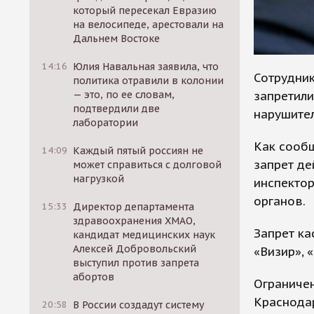
который пересекал Евразию
на велосипеде, арестовали на
Дальнем Востоке
14:16
Юлия Навальная заявила, что
Сотрудник
политика отравили в колонии
запретил
— это, по ее словам,
подтвердили две
нарушите
лаборатории
Как сообщ
14:09
Каждый пятый россиян не
запрет де
может справиться с долговой
нагрузкой
инспектор
органов.
15:33
Директор департамента
здравоохранения ХМАО,
Запрет ка
кандидат медицинских наук
Алексей Добровольский
«Визир», 
выступил против запрета
абортов
Ограничен
Краснодар
20:58
В России создадут систему