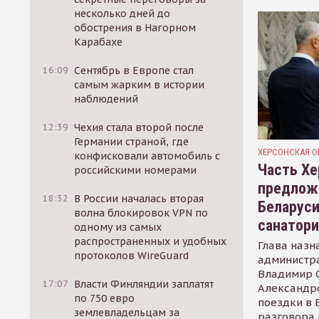
несколько дней до
обострения в Нагорном
Карабахе
16:09
Сентябрь в Европе стал
самым жарким в истории
наблюдений
12:39
Чехия стала второй после
Германии страной, где
ХЕРСОНСКАЯ О
конфисковали автомобиль с
Часть Хе
российскими номерами
предлож
18:32
В России началась вторая
Беларуси
волна блокировок VPN по
санатор
одному из самых
распространенных и удобных
Глава назн
протоколов WireGuard
администр
Владимир С
17:07
Власти Финляндии заплатят
Александр
по 750 евро
поездки в 
землевладельцам за
разговора 