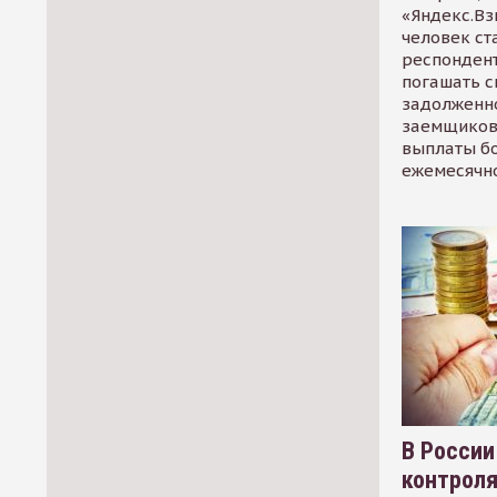
«Яндекс.Вз
человек ст
респондент
погашать 
задолженно
заемщиков
выплаты б
ежемесячн
В России
контрол