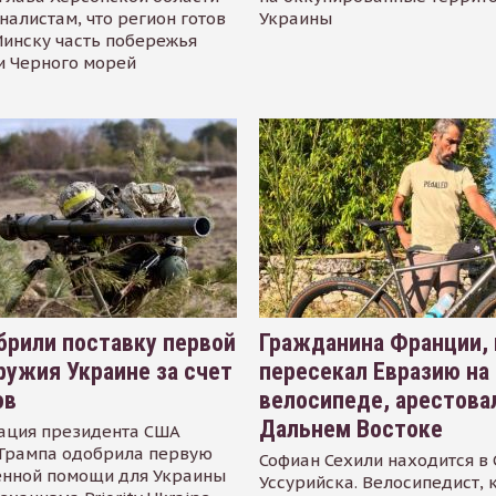
налистам, что регион готов
Украины
инску часть побережья
и Черного морей
рили поставку первой
Гражданина Франции,
ружия Украине за счет
пересекал Евразию на
ов
велосипеде, арестова
Дальнем Востоке
ация президента США
Трампа одобрила первую
Софиан Сехили находится в
енной помощи для Украины
Уссурийска. Велосипедист,