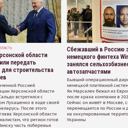
БЛАСТЬ
Сбежавший в Россию э
рсонской области
немецкого финтеха Wi
или передать
занялся сельхозбизне
 для строительства
автозапчастями
иев
Бывший операционный дир
аченной Россией
немецкой платёжной систем
ации Херсонской области
Ян Марсалек бежал из Евр
альдо встретился с
после краха компании в 202
ом Лукашенко в ходе своей
Сейчас он живёт в Москве, 
Беларусь. После этого
перемещается по России и 
глава Херсонской области
на оккупированные террит
налистам, что регион готов
Украины
инску часть побережья