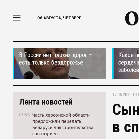
06 АВГУСТА, ЧЕТВЕРГ
В России нет плохих дорог –
Какое п
есть только бездорожье
сердеч
заболе
17.05.2016 10:
Лента новостей
Сын
17:35
Часть Херсонской области
в с
предложили передать
Беларуси для строительства
санаториев