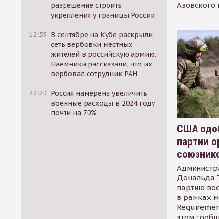
Азовского 
разрешение строить
укрепления у границы России
12:53
В сентябре на Кубе раскрыли
сеть вербовки местных
жителей в российскую армию.
Наемники рассказали, что их
вербовал сотрудник РАН
22:20
Россия намерена увеличить
военные расходы в 2024 году
почти на 70%
США одоб
партии о
союзник
Администр
Дональда 
партию во
в рамках м
Requirement
этом сообщ