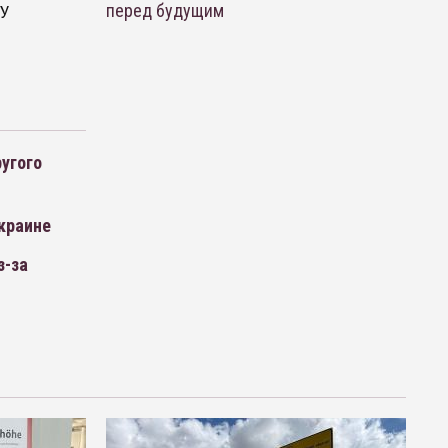
у
перед будущим
ругого
Украине
з-за