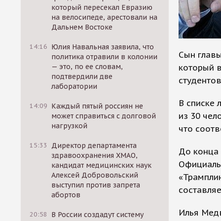
который пересекал Евразию
на велосипеде, арестовали на
Дальнем Востоке
14:16
Юлия Навальная заявила, что
Сын главы
политика отравили в колонии
который в
— это, по ее словам,
подтвердили две
студентов
лаборатории
В списке 
14:09
Каждый пятый россиян не
из 30 чел
может справиться с долговой
нагрузкой
что соотв
15:33
Директор департамента
До конца 
здравоохранения ХМАО,
Официаль
кандидат медицинских наук
Алексей Добровольский
«Трамплин
выступил против запрета
составляе
абортов
Илья Медв
20:58
В России создадут систему