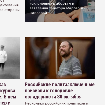
ост
«склонение» к абортам и
едитования
заявления сенатора Маргариты
 со стороны
Павловой
каз
Российские политзаключенные
окурова
призвали к голодовке
. В нем
солидарности 30 октября
лер и
Несколько российских политиков и