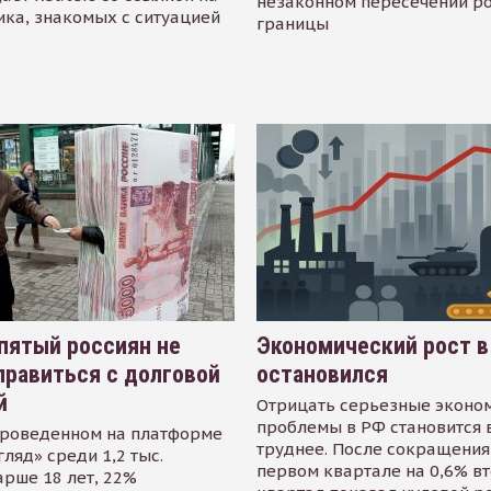
незаконном пересечении р
ика, знакомых с ситуацией
границы
пятый россиян не
Экономический рост в
равиться с долговой
остановился
й
Отрицать серьезные эконо
проблемы в РФ становится 
проведенном на платформе
труднее. После сокращения
гляд» среди 1,2 тыс.
первом квартале на 0,6% в
арше 18 лет, 22%