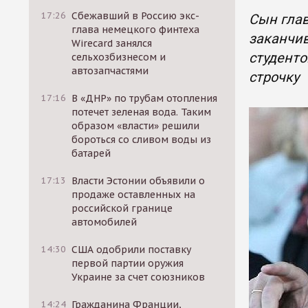
17:26
Сбежавший в Россию экс-
Сын глав
глава немецкого финтеха
заканчив
Wirecard занялся
студенто
сельхозбизнесом и
автозапчастями
строчку
17:16
В «ДНР» по трубам отопления
потечет зеленая вода. Таким
образом «власти» решили
бороться со сливом воды из
батарей
17:13
Власти Эстонии объявили о
продаже оставленных на
российской границе
автомобилей
14:30
США одобрили поставку
первой партии оружия
Украине за счет союзников
14:24
Гражданина Франции,