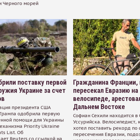
и Черного морей
рили поставку первой
Гражданина Франции,
ружия Украине за счет
пересекал Евразию на
ов
велосипеде, арестова
Дальнем Востоке
ация президента США
Трампа одобрила первую
Софиан Сехили находится в
енной помощи для Украины
Уссурийска. Велосипедист,
еханизма Priority Ukraine
хотел поставить рекорд по 
s List. Об
пересечения Евразии, подо
ает Reuters со ссылкой на