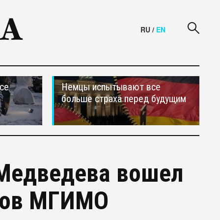
RU
/
EN
се
Немцы испытывают все
больше страха перед будущим
Медведева вошел
нтов МГИМО