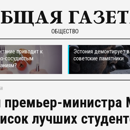
ОБЩЕСТВО
итание приводит к
Эстония демонтирует в
но-сосудистым
советские памятники
ваниям?
58
 премьер-министра 
писок лучших студе