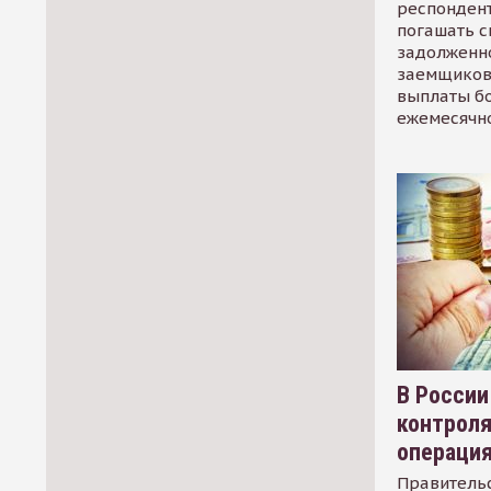
респондент
погашать 
задолженно
заемщиков
выплаты б
ежемесячн
В России
контрол
операци
Правительс