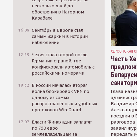
несколько дней до
обострения в Нагорном
Карабахе
16:09
Сентябрь в Европе стал
самым жарким в истории
наблюдений
ХЕРСОНСКАЯ О
12:39
Чехия стала второй после
Часть Хе
Германии страной, где
предлож
конфисковали автомобиль с
российскими номерами
Беларуси
санатор
18:32
В России началась вторая
Глава назн
волна блокировок VPN по
администр
одному из самых
Владимир С
распространенных и удобных
Александр
протоколов WireGuard
поездки в 
разговора 
17:07
Власти Финляндии заплатят
заявил жур
по 750 евро
передать М
землевладельцам за