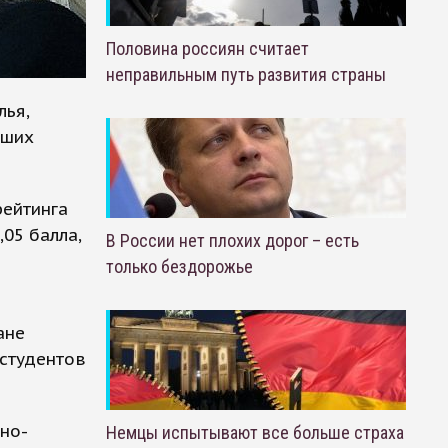
Половина россиян считает
неправильным путь развития страны
лья,
чших
рейтинга
,05 балла,
В России нет плохих дорог – есть
только бездорожье
ане
 студентов
но-
Немцы испытывают все больше страха