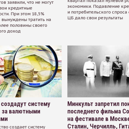
квартал показал нулевой р
ов заявили, что не могут
экономики. Подавление кр
свои кредитные
и потребительского спроса
сти. При этом 18,5%
ЦБ дало свои результаты
 вынуждены тратить на
олее половины своего
ого доход
 создадут систему
Минкульт запретил по
я за валютными
последнего фильма С
ями
на фестивале в Москве
Сталин, Черчилль, Гит
тво создает систему