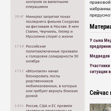
правовой 
контроля за валютными
операциями
набранных
предусмо
20:47
Минкульт запретил показ
последнего фильма Сокурова
Матери
на фестивале в Москве. В нем
Сталин, Черчилль, Гитлер и
Муссолини спорят о жизни
У сына Мед
предприни
17:10
Российские
политзаключенные призвали
Медведев п
к голодовке солидарности 30
октября
Участники 
ситуации в
17:12
«ВКонтакте» начал
блокировать посты
родственников
мобилизованных, в которых
они требуют вернуть близких
Сейчас 
домой
14:11
Россия, США и ЕС провели
секретные переговоры за