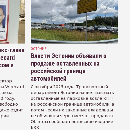
кс-глава
ЭСТОНИЯ
Власти Эстонии объявили о
recard
продаже оставленных на
сом и
российской границе
автомобилей
ектор
ы Wirecard
С октября 2025 года Транспортный
осоюза
департамент Эстонии начнет изымать
0 году.
оставленные на парковке возле КПП
свободно
на российской границе автомобили, а
даже ездит
потом - если их законные владельцы
ории
не объявятся через месяц - продавать.
Об этом сообщает эстонское издание
ERR