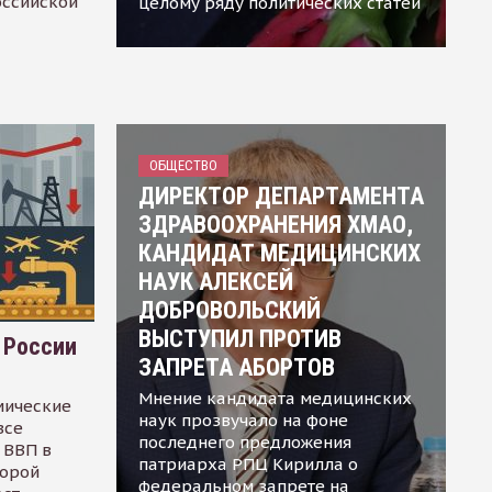
оссийской
целому ряду политических статей
ОБЩЕСТВО
ДИРЕКТОР ДЕПАРТАМЕНТА
ЗДРАВООХРАНЕНИЯ ХМАО,
КАНДИДАТ МЕДИЦИНСКИХ
НАУК АЛЕКСЕЙ
ДОБРОВОЛЬСКИЙ
ВЫСТУПИЛ ПРОТИВ
 России
ЗАПРЕТА АБОРТОВ
Мнение кандидата медицинских
мические
наук прозвучало на фоне
все
последнего предложения
 ВВП в
патриарха РПЦ Кирилла о
торой
федеральном запрете на