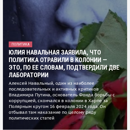
ПОЛИТИКА
ЮЛИЯ НАВАЛЬНАЯ ЗАЯВИЛА, ЧТО
ПОЛИТИКА ОТРАВИЛИ В КОЛОНИИ —
ЭТО, ПО ЕЕ СЛОВАМ, ПОДТВЕРДИЛИ ДВЕ
ЛАБОРАТОРИИ
Алексей Навальный, один из наиболее
последовательных и активных критиков
Владимира Путина, основатель Фонда борьбы с
коррупцией, скончался в колонии в Харпе за
Полярным кругом 16 февраля 2024 года. Он
отбывал там наказание по целому ряду
политических статей