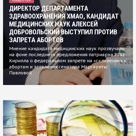
ДИРЕКТОР ДЕПАРТАМЕНТА
ЗДРАВООХРАНЕНИЯ ХМАО, КАНДИДАТ
МЕДИЦИНСКИХ НАУК АЛЕКСЕЙ
ДОБРОВОЛЬСКИЙ ВЫСТУПИЛ ПРОТИВ
ЗАПРЕТА АБОРТОВ
Мнение кандидата медицинских наук прозвучало
на фоне последнего предложения патриарха РПЦ
Кирилла о федеральном запрете на «склонение» к
абортам и заявления сенатора Маргариты
Павловой