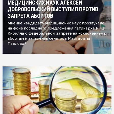
МЕДИЦИНСКИХ НАУК АЛЕКСЕЙ
ДОБРОВОЛЬСКИЙ ВЫСТУПИЛ ПРОТИВ
ЗАПРЕТА АБОРТОВ
Мнение кандидата медицинских наук прозвучало
на фоне последнего предложения патриарха РПЦ
Кирилла о федеральном запрете на «склонение» к
абортам и заявления сенатора Маргариты
Павловой