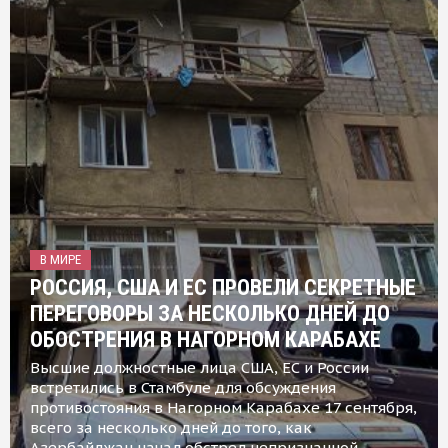
В МИРЕ
РОССИЯ, США И ЕС ПРОВЕЛИ СЕКРЕТНЫЕ
ПЕРЕГОВОРЫ ЗА НЕСКОЛЬКО ДНЕЙ ДО
ОБОСТРЕНИЯ В НАГОРНОМ КАРАБАХЕ
Высшие должностные лица США, ЕС и России
встретились в Стамбуле для обсуждения
противостояния в Нагорном Карабахе 17 сентября,
всего за несколько дней до того, как
Азербайджан начал обстрел непризнанной