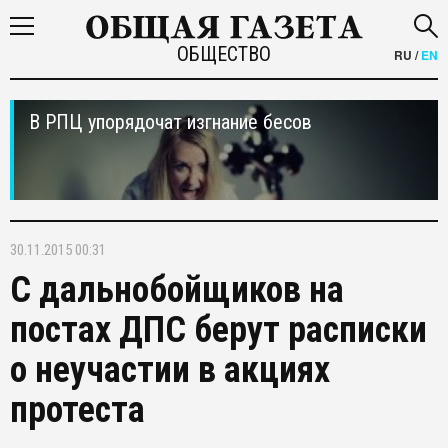
ОБЩЕСТВО
RU
/
EN
В РПЦ упорядочат изгнание бесов
30.11.2015 00:31
С дальнобойщиков на
постах ДПС берут расписки
о неучастии в акциях
протеста