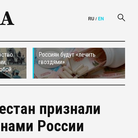
RU
/
EN
рство
Россиян будут «лечить
ми,
гвоздями»
обой
естан признали
нами России