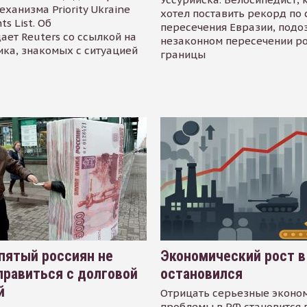
еханизма Priority Ukraine
хотел поставить рекорд по 
s List. Об
пересечения Евразии, подо
ает Reuters со ссылкой на
незаконном пересечении р
ика, знакомых с ситуацией
границы
пятый россиян не
Экономический рост в
равиться с долговой
остановился
й
Отрицать серьезные эконо
проблемы в РФ становится 