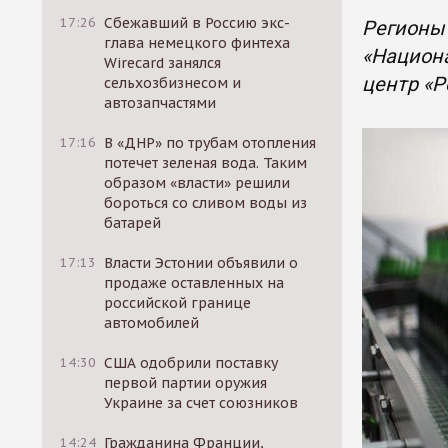
17:26
Сбежавший в Россию экс-
Регионы 
глава немецкого финтеха
«Национа
Wirecard занялся
центр «Р
сельхозбизнесом и
автозапчастями
17:16
В «ДНР» по трубам отопления
потечет зеленая вода. Таким
образом «власти» решили
бороться со сливом воды из
батарей
17:13
Власти Эстонии объявили о
продаже оставленных на
российской границе
автомобилей
14:30
США одобрили поставку
первой партии оружия
Украине за счет союзников
14:24
Гражданина Франции,