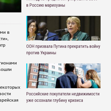
в Россию марихуаны
ими в
ти»,
нтр
ООН призвала Путина прекратить войну
против Украины
егионами
 вошли
некоторых
вости
Российские покупатели недвижимости
Еврейская
уже осознали глубину кризиса