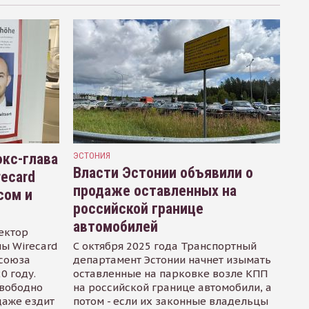
кс-глава
ЭСТОНИЯ
Власти Эстонии объявили о
recard
продаже оставленных на
сом и
российской границе
автомобилей
ектор
ы Wirecard
С октября 2025 года Транспортный
осоюза
департамент Эстонии начнет изымать
0 году.
оставленные на парковке возле КПП
свободно
на российской границе автомобили, а
даже ездит
потом - если их законные владельцы