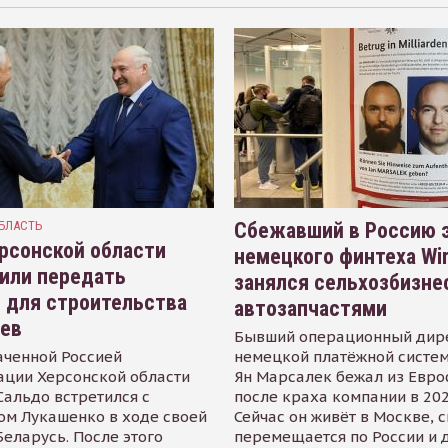
БЛАСТЬ
Сбежавший в Россию э
рсонской области
немецкого финтеха Wi
или передать
занялся сельхозбизне
 для строительства
автозапчастями
иев
Бывший операционный дир
аченной Россией
немецкой платёжной систем
ации Херсонской области
Ян Марсалек бежал из Евр
альдо встретился с
после краха компании в 202
ом Лукашенко в ходе своей
Сейчас он живёт в Москве, 
Беларусь. После этого
перемещается по России и 