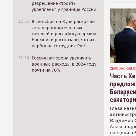
разрешение строить
укрепления у границы России
12:53
В сентябре на Кубе раскрыли
сеть вербовки местных
жителей в российскую армию.
Наемники рассказали, что их
вербовал сотрудник РАН
22:20
Россия намерена увеличить
военные расходы в 2024 году
ХЕРСОНСКАЯ О
почти на 70%
Часть Хе
предлож
Беларуси
санатор
Глава назн
администр
Владимир С
Александр
поездки в 