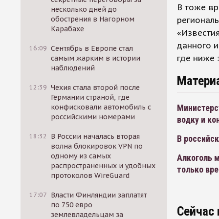
В тоже вр
несколько дней до
региональ
обострения в Нагорном
Карабахе
«Известия
данного и
16:09
Сентябрь в Европе стал
где ниже 
самым жарким в истории
наблюдений
Матери
12:39
Чехия стала второй после
Германии страной, где
Министерс
конфисковали автомобиль с
российскими номерами
водку и ко
18:32
В России началась вторая
В российск
волна блокировок VPN по
одному из самых
Алкоголь м
распространенных и удобных
только вр
протоколов WireGuard
17:07
Власти Финляндии заплатят
по 750 евро
Сейчас 
землевладельцам за