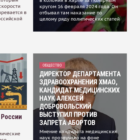
в колонии в Харпе за Полярным
скорости
кругом 16 февраля 2024 года. Он
зревается в
отбывал там наказание по
оссийской
целому ряду политических статей
ОБЩЕСТВО
ДИРЕКТОР ДЕПАРТАМЕНТА
ЗДРАВООХРАНЕНИЯ ХМАО,
КАНДИДАТ МЕДИЦИНСКИХ
НАУК АЛЕКСЕЙ
ДОБРОВОЛЬСКИЙ
ВЫСТУПИЛ ПРОТИВ
 России
ЗАПРЕТА АБОРТОВ
Мнение кандидата медицинских
мические
наук прозвучало на фоне
все