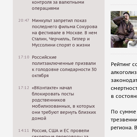
контроля за валютными
операциями
20:47
Минкульт запретил показ
последнего фильма Сокурова
на фестивале в Москве. В нем
Сталин, Черчилль, Гитлер и
Муссолини спорят о жизни
17:10
Российские
политзаключенные призвали
Рейтинг с
к голодовке солидарности 30
алкоголиз
октября
законода
смертност
17:12
«ВКонтакте» начал
блокировать посты
в состоян
родственников
мобилизованных, в которых
По сумме 
они требуют вернуть близких
домой
трезвенни
региона. 
14:11
Россия, США и ЕС провели
секретные переговоры за