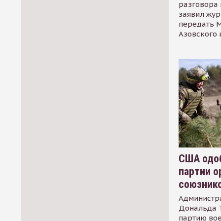
разговора 
заявил жур
передать М
Азовского 
США одоб
партии о
союзник
Администр
Дональда 
партию во