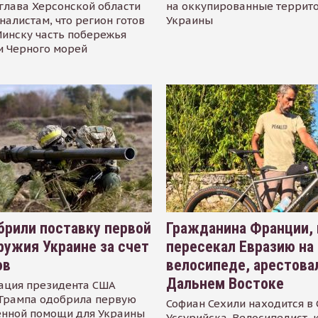
глава Херсонской области
на оккупированные террит
налистам, что регион готов
Украины
инску часть побережья
и Черного морей
рили поставку первой
Гражданина Франции,
ружия Украине за счет
пересекал Евразию на
ов
велосипеде, арестова
Дальнем Востоке
ация президента США
Трампа одобрила первую
Софиан Сехили находится в
енной помощи для Украины
Уссурийска. Велосипедист,