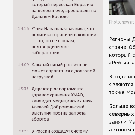
который пересекал Евразию
на велосипеде, арестовали на
Дальнем Востоке
Photo: newsrb
14:16
Юлия Навальная заявила, что
политика отравили в колонии
Регионы 
— это, по ее словам,
стране. О
подтвердили две
лаборатории
который с
«Рейтинг»
14:09
Каждый пятый россиян не
может справиться с долговой
В ходе ис
нагрузкой
являются 
15:33
Директор департамента
также Мос
здравоохранения ХМАО,
кандидат медицинских наук
Больше вс
Алексей Добровольский
выступил против запрета
северных 
абортов
заняли Ма
автономна
20:58
В России создадут систему