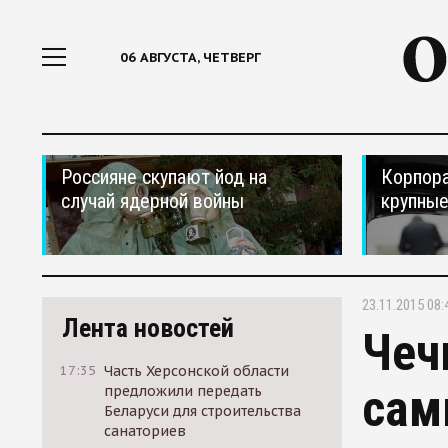
06 АВГУСТА, ЧЕТВЕРГ
Россияне скупают йод на
Корпора
случай ядерной войны
крупные
23.11.2015 08:
Лента новостей
Чеч
17:35
Часть Херсонской области
сам
предложили передать
Беларуси для строительства
санаториев