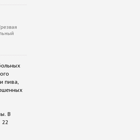
Трезвая
альный
 больных
ного
и пива,
ершенных
ы. В
 22