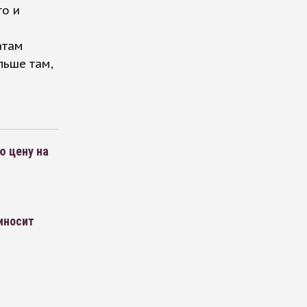
го и
атам
льше там,
 цену на
иносит