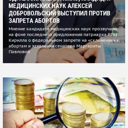
МЕДИЦИНСКИХ НАУК АЛЕКСЕЙ
ДОБРОВОЛЬСКИЙ ВЫСТУПИЛ ПРОТИВ
ЗАПРЕТА АБОРТОВ
Мнение кандидата медицинских наук прозвучало
на фоне последнего предложения патриарха РПЦ
Кирилла о федеральном запрете на «склонение» к
абортам и заявления сенатора Маргариты
Павловой