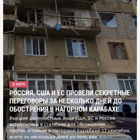
В МИРЕ
РОССИЯ, США И ЕС ПРОВЕЛИ СЕКРЕТНЫЕ
ПЕРЕГОВОРЫ ЗА НЕСКОЛЬКО ДНЕЙ ДО
ОБОСТРЕНИЯ В НАГОРНОМ КАРАБАХЕ
Высшие должностные лица США, ЕС и России
встретились в Стамбуле для обсуждения
противостояния в Нагорном Карабахе 17 сентября,
всего за несколько дней до того, как