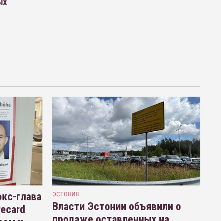
ых
кс-глава
ЭСТОНИЯ
Власти Эстонии объявили о
recard
продаже оставленных на