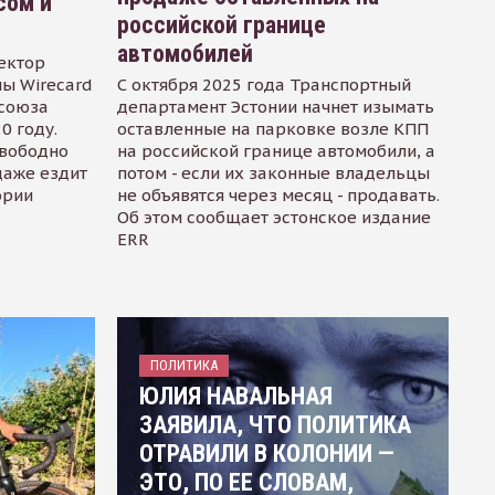
сом и
российской границе
автомобилей
ектор
ы Wirecard
С октября 2025 года Транспортный
осоюза
департамент Эстонии начнет изымать
0 году.
оставленные на парковке возле КПП
свободно
на российской границе автомобили, а
даже ездит
потом - если их законные владельцы
ории
не объявятся через месяц - продавать.
Об этом сообщает эстонское издание
ERR
ПОЛИТИКА
ЮЛИЯ НАВАЛЬНАЯ
ЗАЯВИЛА, ЧТО ПОЛИТИКА
ОТРАВИЛИ В КОЛОНИИ —
ЭТО, ПО ЕЕ СЛОВАМ,