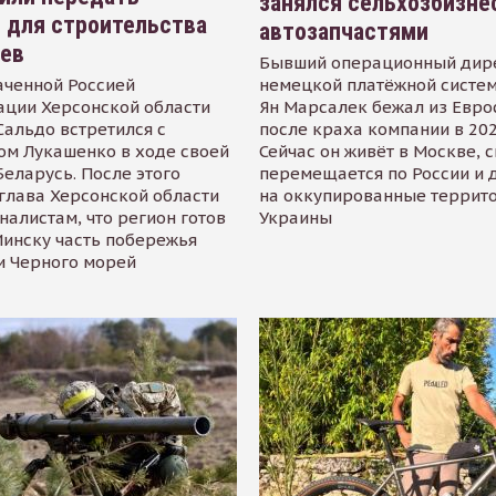
занялся сельхозбизне
 для строительства
автозапчастями
иев
Бывший операционный дир
аченной Россией
немецкой платёжной систем
ации Херсонской области
Ян Марсалек бежал из Евр
альдо встретился с
после краха компании в 202
ом Лукашенко в ходе своей
Сейчас он живёт в Москве, 
Беларусь. После этого
перемещается по России и 
глава Херсонской области
на оккупированные террит
налистам, что регион готов
Украины
инску часть побережья
и Черного морей