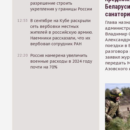
разрешение строить
Беларуси
укрепления у границы России
санатор
12:53
В сентябре на Кубе раскрыли
Глава назн
сеть вербовки местных
администр
жителей в российскую армию.
Владимир С
Наемники рассказали, что их
Александр
вербовал сотрудник РАН
поездки в 
разговора 
22:20
Россия намерена увеличить
заявил жур
военные расходы в 2024 году
передать М
почти на 70%
Азовского 