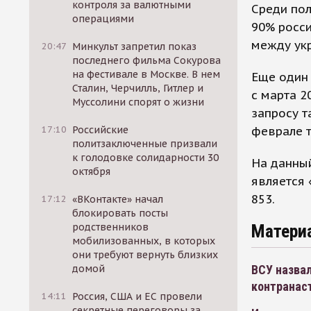
контроля за валютными
Среди пол
операциями
90% росси
между укр
20:47
Минкульт запретил показ
последнего фильма Сокурова
на фестивале в Москве. В нем
Еще один
Сталин, Черчилль, Гитлер и
с марта 2
Муссолини спорят о жизни
запросу т
феврале т
17:10
Российские
политзаключенные призвали
к голодовке солидарности 30
На данны
октября
является 
853.
17:12
«ВКонтакте» начал
блокировать посты
Матери
родственников
мобилизованных, в которых
они требуют вернуть близких
ВСУ назвал
домой
контранас
14:11
Россия, США и ЕС провели
секретные переговоры за