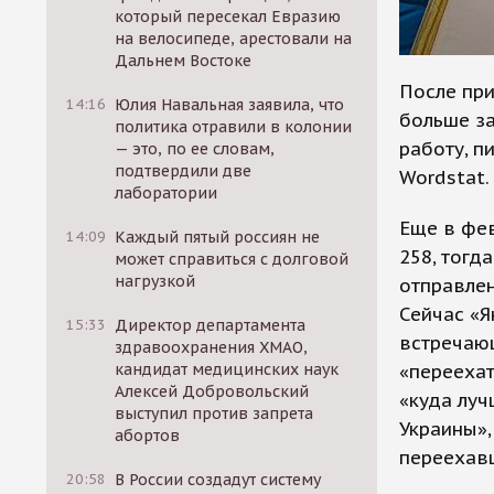
который пересекал Евразию
на велосипеде, арестовали на
Дальнем Востоке
После при
14:16
Юлия Навальная заявила, что
больше за
политика отравили в колонии
работу, п
— это, по ее словам,
подтвердили две
Wordstat.
лаборатории
Еще в фев
14:09
Каждый пятый россиян не
258, тогд
может справиться с долговой
нагрузкой
отправлен
Сейчас «Я
15:33
Директор департамента
встречающ
здравоохранения ХМАО,
«переехат
кандидат медицинских наук
Алексей Добровольский
«куда луч
выступил против запрета
Украины»,
абортов
переехав
20:58
В России создадут систему