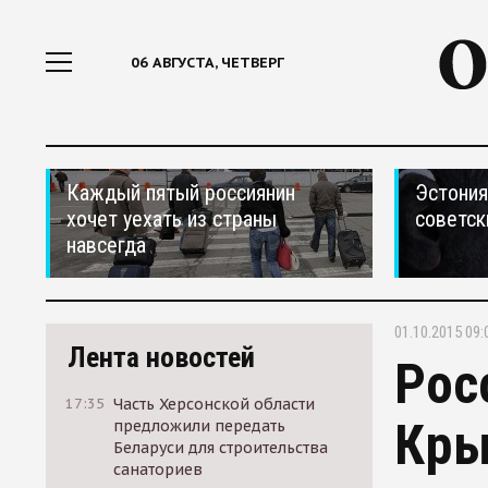
06 АВГУСТА, ЧЕТВЕРГ
Каждый пятый россиянин
Эстония
хочет уехать из страны
советск
навсегда
01.10.2015 09:
Лента новостей
Рос
17:35
Часть Херсонской области
Кры
предложили передать
Беларуси для строительства
санаториев