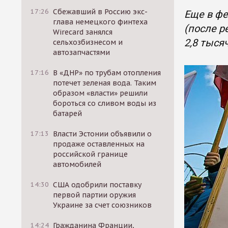
17:26
Сбежавший в Россию экс-
Еще в фе
глава немецкого финтеха
(после р
Wirecard занялся
2,8 тыся
сельхозбизнесом и
автозапчастями
17:16
В «ДНР» по трубам отопления
потечет зеленая вода. Таким
образом «власти» решили
бороться со сливом воды из
батарей
17:13
Власти Эстонии объявили о
продаже оставленных на
российской границе
автомобилей
14:30
США одобрили поставку
первой партии оружия
Украине за счет союзников
14:24
Гражданина Франции,