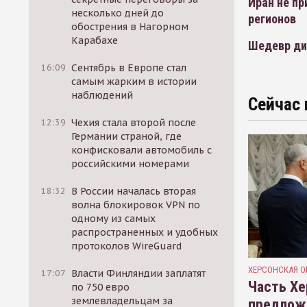
Иран не пр
несколько дней до
регионов
обострения в Нагорном
Карабахе
Шедевр ди
16:09
Сентябрь в Европе стал
самым жарким в истории
наблюдений
Сейчас 
12:39
Чехия стала второй после
Германии страной, где
конфисковали автомобиль с
российскими номерами
18:32
В России началась вторая
волна блокировок VPN по
одному из самых
распространенных и удобных
протоколов WireGuard
ХЕРСОНСКАЯ О
17:07
Власти Финляндии заплатят
Часть Хе
по 750 евро
землевладельцам за
предлож