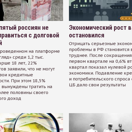
пятый россиян не
Экономический рост в
равиться с долговой
остановился
й
Отрицать серьезные эконо
проблемы в РФ становится 
проведенном на платформе
труднее. После сокращения
гляд» среди 1,2 тыс.
первом квартале на 0,6% в
арше 18 лет, 22%
квартал показал нулевой р
ов заявили, что не могут
экономики. Подавление кр
свои кредитные
и потребительского спроса
сти. При этом 18,5%
ЦБ дало свои результаты
 вынуждены тратить на
олее половины своего
ого доход