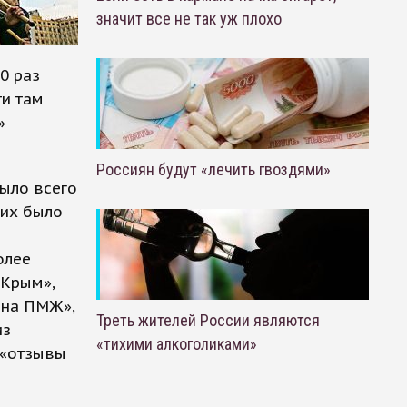
значит все не так уж плохо
0 раз
ти там
»
Россиян будут «лечить гвоздями»
было всего
 их было
олее
 Крым»,
 на ПМЖ»,
Треть жителей России являются
из
«тихими алкоголиками»
 «отзывы