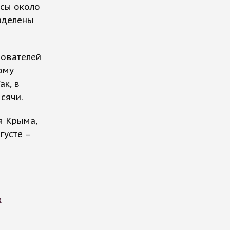
осы около
азделены
зователей
тому
ак, в
сячи.
я Крыма,
густе –
к