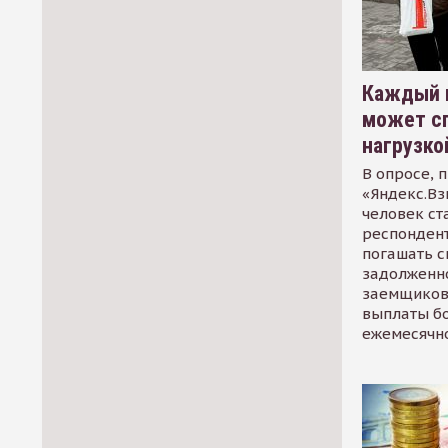
Каждый 
может сп
нагрузко
В опросе, 
«Яндекс.Вз
человек ст
респондент
погашать 
задолженно
заемщиков
выплаты б
ежемесячн