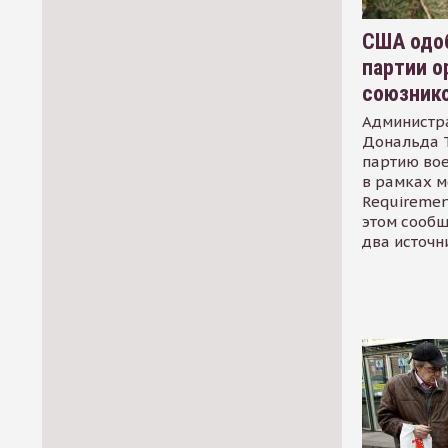
США одоб
партии о
союзник
Администр
Дональда 
партию во
в рамках м
Requirement
этом сообщ
два источн