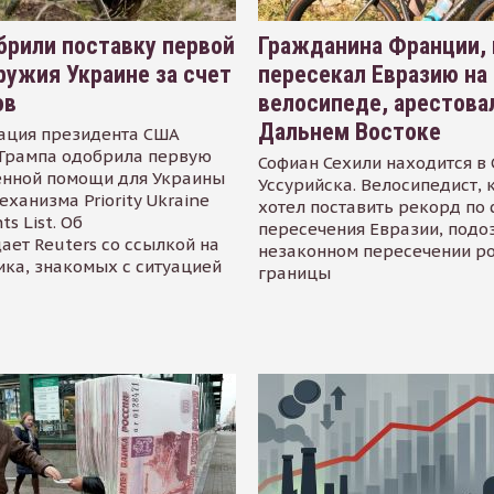
рили поставку первой
Гражданина Франции,
ружия Украине за счет
пересекал Евразию на
ов
велосипеде, арестова
Дальнем Востоке
ация президента США
Трампа одобрила первую
Софиан Сехили находится в
енной помощи для Украины
Уссурийска. Велосипедист,
еханизма Priority Ukraine
хотел поставить рекорд по 
s List. Об
пересечения Евразии, подо
ает Reuters со ссылкой на
незаконном пересечении р
ика, знакомых с ситуацией
границы