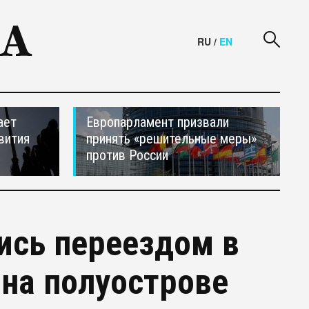
RU
/
EN
ает
Европарламент призвали
вития
принять «решительные меры»
против России
ись переездом в
на полуострове