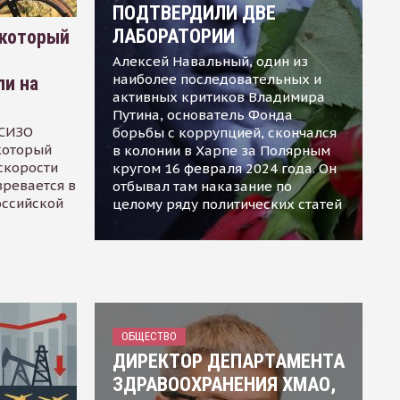
ПОДТВЕРДИЛИ ДВЕ
ЛАБОРАТОРИИ
 который
Алексей Навальный, один из
наиболее последовательных и
ли на
активных критиков Владимира
Путина, основатель Фонда
 СИЗО
борьбы с коррупцией, скончался
 который
в колонии в Харпе за Полярным
скорости
кругом 16 февраля 2024 года. Он
зревается в
отбывал там наказание по
оссийской
целому ряду политических статей
ОБЩЕСТВО
ДИРЕКТОР ДЕПАРТАМЕНТА
ЗДРАВООХРАНЕНИЯ ХМАО,