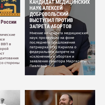
КАНДИДАТ МЕДИЦИНСКИХ
НАУК АЛЕКСЕЙ
ДОБРОВОЛЬСКИЙ
ВЫСТУПИЛ ПРОТИВ
 России
ЗАПРЕТА АБОРТОВ
Мнение кандидата медицинских
мические
наук прозвучало на фоне
все
последнего предложения
 ВВП в
патриарха РПЦ Кирилла о
торой
федеральном запрете на
ост
«склонение» к абортам и
едитования
заявления сенатора Маргариты
 со стороны
Павловой