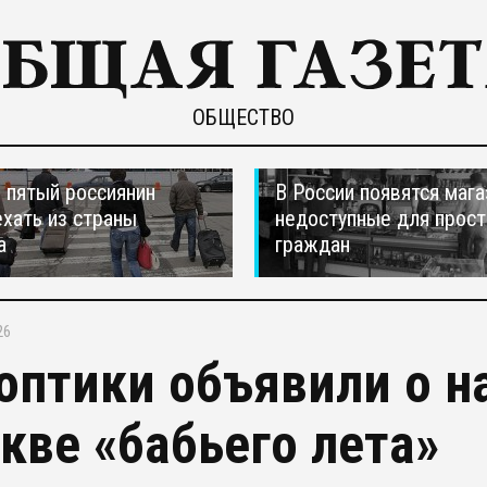
ОБЩЕСТВО
пятый россиянин
В России появятся мага
ехать из страны
недоступные для прос
а
граждан
26
оптики объявили о н
кве «бабьего лета»