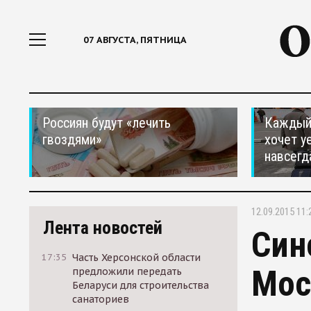
07 АВГУСТА, ПЯТНИЦА
Россиян будут «лечить
Каждый 
гвоздями»
хочет у
навсегд
12.09.2015 11:
Лента новостей
Син
17:35
Часть Херсонской области
Мос
предложили передать
Беларуси для строительства
санаториев