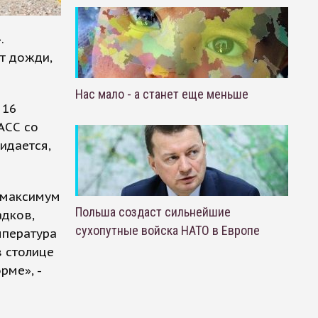
.
т дожди,
Нас мало - а станет еще меньше
 16
АСС со
идается,
й максимум
Польша создаст сильнейшие
адков,
сухопутные войска НАТО в Европе
мпература
в столице
рме», -