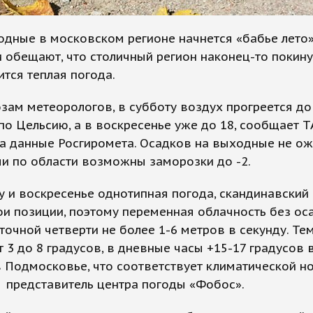
одные в московском регионе начнется «бабье лето»
 обещают, что столичный регион наконец-то покину
ится теплая погода.
зам метеорологов, в субботу воздух прогреется до
по Цельсию, а в воскресенье уже до 18, сообщает Т
а данные Росгиромета. Осадков на выходные не ож
и по области возможны заморозки до -2.
у и воскресенье однотипная погода, скандинавски
ои позиции, поэтому переменная облачность без ос
точной четверти не более 1-6 метров в секунду. Те
 3 до 8 градусов, в дневные часы +15-17 градусов 
в Подмосковье, что соответствует климатической но
 представитель центра погоды «Фобос».