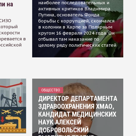
наиболее последовательных и
ли на
активных критиков Владимира
Путина, основатель Фонда
 СИЗО
борьбы с коррупцией, скончался
 который
в колонии в Харпе за Полярным
скорости
кругом 16 февраля 2024 года. Он
зревается в
отбывал там наказание по
оссийской
целому ряду политических статей
ОБЩЕСТВО
ДИРЕКТОР ДЕПАРТАМЕНТА
ЗДРАВООХРАНЕНИЯ ХМАО,
КАНДИДАТ МЕДИЦИНСКИХ
НАУК АЛЕКСЕЙ
ДОБРОВОЛЬСКИЙ