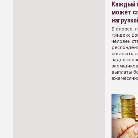
Каждый 
может сп
нагрузко
В опросе, 
«Яндекс.Вз
человек ст
респондент
погашать 
задолженно
заемщиков
выплаты б
ежемесячн