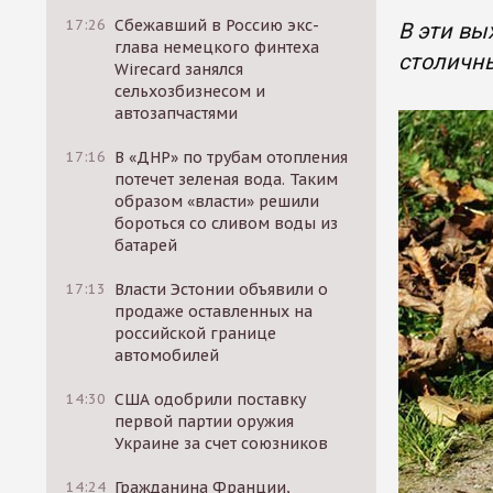
17:26
Сбежавший в Россию экс-
В эти вы
глава немецкого финтеха
столичны
Wirecard занялся
сельхозбизнесом и
автозапчастями
17:16
В «ДНР» по трубам отопления
потечет зеленая вода. Таким
образом «власти» решили
бороться со сливом воды из
батарей
17:13
Власти Эстонии объявили о
продаже оставленных на
российской границе
автомобилей
14:30
США одобрили поставку
первой партии оружия
Украине за счет союзников
14:24
Гражданина Франции,