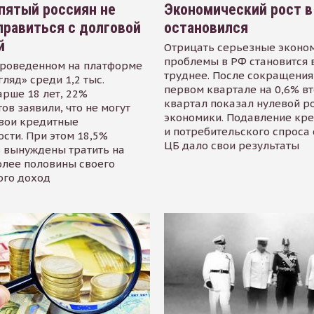
пятый россиян не
Экономический рост в
равиться с долговой
остановился
й
Отрицать серьезные эконо
проблемы в РФ становится 
проведенном на платформе
труднее. После сокращения
гляд» среди 1,2 тыс.
первом квартале на 0,6% в
арше 18 лет, 22%
квартал показал нулевой р
ов заявили, что не могут
экономики. Подавление кр
свои кредитные
и потребительского спроса
сти. При этом 18,5%
ЦБ дало свои результаты
 вынуждены тратить на
олее половины своего
ого доход