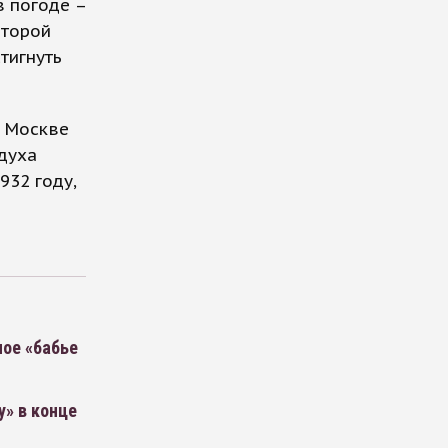
в погоде –
второй
тигнуть
 Москве
духа
932 году,
ое «бабье
» в конце