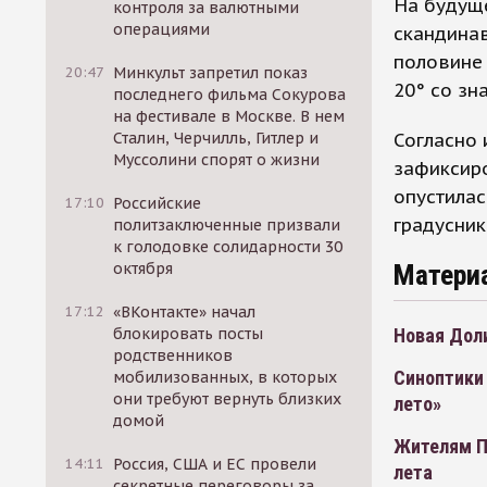
На будуще
контроля за валютными
операциями
скандинав
половине
20:47
Минкульт запретил показ
20° со зн
последнего фильма Сокурова
на фестивале в Москве. В нем
Согласно
Сталин, Черчилль, Гитлер и
Муссолини спорят о жизни
зафиксиро
опустилас
17:10
Российские
градусник
политзаключенные призвали
к голодовке солидарности 30
Матери
октября
17:12
«ВКонтакте» начал
Новая Дол
блокировать посты
родственников
Синоптики
мобилизованных, в которых
они требуют вернуть близких
лето»
домой
Жителям П
14:11
Россия, США и ЕС провели
лета
секретные переговоры за