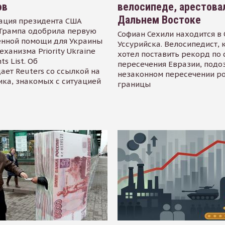
ов
велосипеде, арестова
Дальнем Востоке
ация президента США
Трампа одобрила первую
Софиан Сехили находится в
енной помощи для Украины
Уссурийска. Велосипедист,
еханизма Priority Ukraine
хотел поставить рекорд по 
s List. Об
пересечения Евразии, подо
ает Reuters со ссылкой на
незаконном пересечении р
ика, знакомых с ситуацией
границы