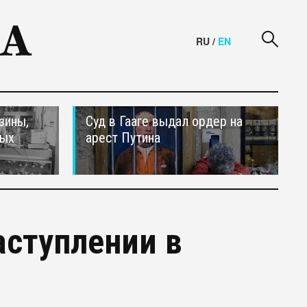
RU
/
EN
зины,
Суд в Гааге выдал ордер на
тых
арест Путина
аступлении в