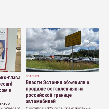
кс-глава
ЭСТОНИЯ
Власти Эстонии объявили о
recard
продаже оставленных на
сом и
российской границе
автомобилей
ектор
ы Wirecard
С октября 2025 года Транспортный