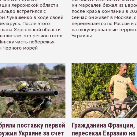
ации Херсонской области
Ян Марсалек бежал из Евр
альдо встретился с
после краха компании в 202
ом Лукашенко в ходе своей
Сейчас он живёт в Москве, 
Беларусь. После этого
перемещается по России и 
глава Херсонской области
на оккупированные террит
налистам, что регион готов
Украины
инску часть побережья
и Черного морей
рили поставку первой
Гражданина Франции,
ружия Украине за счет
пересекал Евразию на