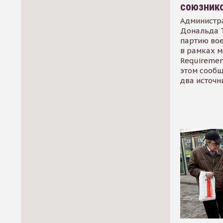
союзник
Администр
Дональда 
партию во
в рамках м
Requirement
этом сообщ
два источн