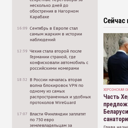
несколько дней до
обострения в Нагорном
Карабахе
Сейчас 
16:09
Сентябрь в Европе стал
самым жарким в истории
наблюдений
12:39
Чехия стала второй после
Германии страной, где
конфисковали автомобиль с
российскими номерами
18:32
В России началась вторая
волна блокировок VPN по
ХЕРСОНСКАЯ О
одному из самых
Часть Хе
распространенных и удобных
протоколов WireGuard
предлож
Беларуси
17:07
Власти Финляндии заплатят
санатор
по 750 евро
землевладельцам за
Глава назн