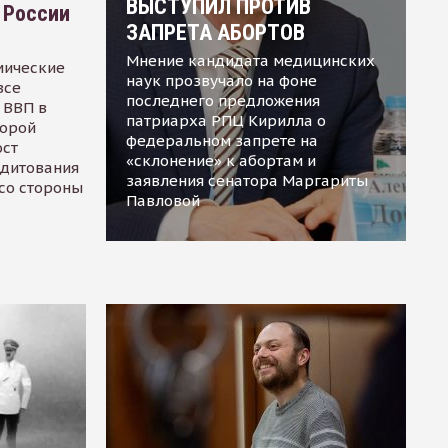
ВЫСТУПИЛ ПРОТИВ
 России
ЗАПРЕТА АБОРТОВ
Мнение кандидата медицинских
мические
наук прозвучало на фоне
все
последнего предложения
 ВВП в
патриарха РПЦ Кирилла о
торой
федеральном запрете на
ост
«склонение» к абортам и
едитования
заявления сенатора Маргариты
 со стороны
Павловой