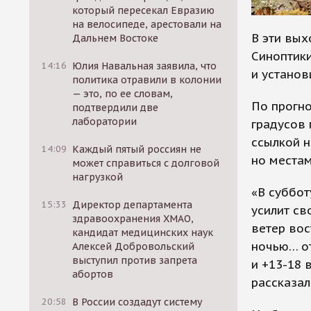
который пересекал Евразию
на велосипеде, арестовали на
В эти вых
Дальнем Востоке
Синоптики
14:16
Юлия Навальная заявила, что
и установ
политика отравили в колонии
— это, по ее словам,
По прогно
подтвердили две
лаборатории
градусов 
ссылкой н
14:09
Каждый пятый россиян не
но местам
может справиться с долговой
нагрузкой
«В суббот
15:33
Директор департамента
усилит св
здравоохранения ХМАО,
ветер вос
кандидат медицинских наук
ночью… от
Алексей Добровольский
выступил против запрета
и +13-18 
абортов
рассказал
20:58
В России создадут систему