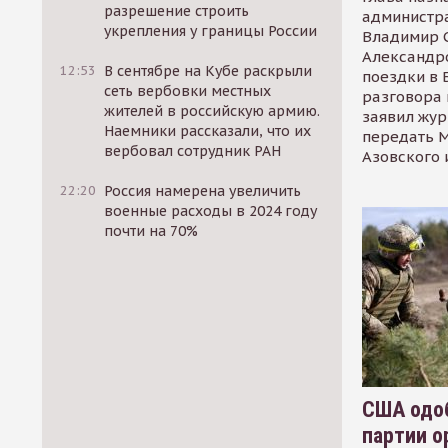
разрешение строить
администр
укрепления у границы России
Владимир С
Александр
12:53
В сентябре на Кубе раскрыли
поездки в 
сеть вербовки местных
разговора 
жителей в российскую армию.
заявил жур
Наемники рассказали, что их
передать М
вербовал сотрудник РАН
Азовского 
22:20
Россия намерена увеличить
военные расходы в 2024 году
почти на 70%
США одоб
партии о