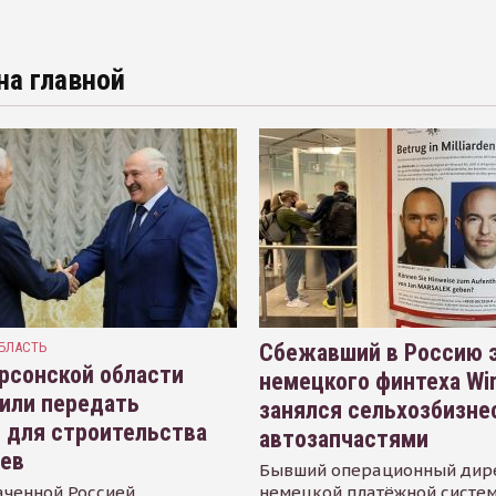
на главной
БЛАСТЬ
Сбежавший в Россию э
рсонской области
немецкого финтеха Wi
или передать
занялся сельхозбизне
 для строительства
автозапчастями
иев
Бывший операционный дир
аченной Россией
немецкой платёжной систем