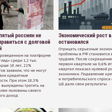
пятый россиян не
Экономический рост в
равиться с долговой
остановился
й
Отрицать серьезные эконо
проблемы в РФ становится 
проведенном на платформе
труднее. После сокращения
гляд» среди 1,2 тыс.
первом квартале на 0,6% в
арше 18 лет, 22%
квартал показал нулевой р
ов заявили, что не могут
экономики. Подавление кр
свои кредитные
и потребительского спроса
сти. При этом 18,5%
ЦБ дало свои результаты
 вынуждены тратить на
олее половины своего
ого доход