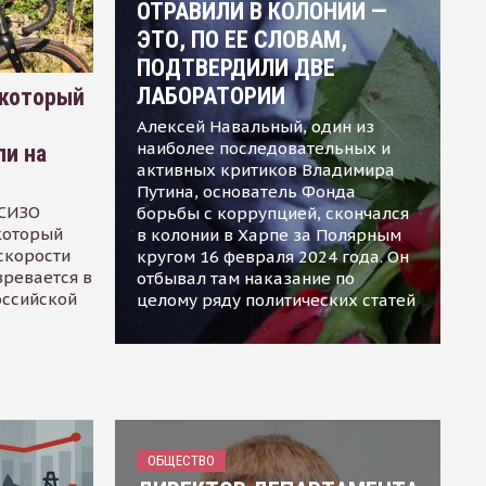
ОТРАВИЛИ В КОЛОНИИ —
ЭТО, ПО ЕЕ СЛОВАМ,
ПОДТВЕРДИЛИ ДВЕ
ЛАБОРАТОРИИ
 который
Алексей Навальный, один из
наиболее последовательных и
ли на
активных критиков Владимира
Путина, основатель Фонда
 СИЗО
борьбы с коррупцией, скончался
 который
в колонии в Харпе за Полярным
скорости
кругом 16 февраля 2024 года. Он
зревается в
отбывал там наказание по
оссийской
целому ряду политических статей
ОБЩЕСТВО