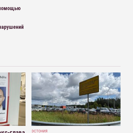
 помощью
 нарушений
кс-глава
ЭСТОНИЯ