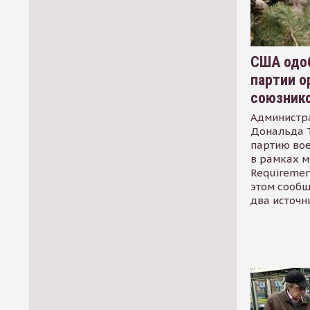
США одоб
партии о
союзник
Администр
Дональда 
партию во
в рамках м
Requirement
этом сообщ
два источн