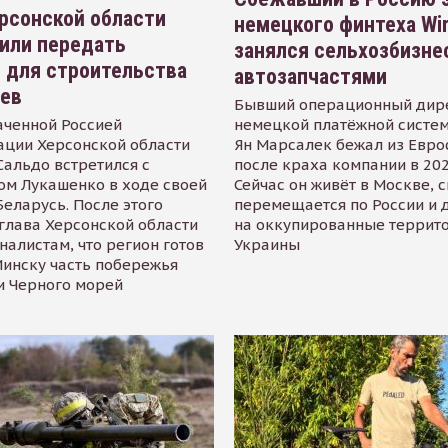
рсонской области
немецкого финтеха Wi
или передать
занялся сельхозбизне
 для строительства
автозапчастями
иев
Бывший операционный дир
аченной Россией
немецкой платёжной систем
ации Херсонской области
Ян Марсалек бежал из Евр
альдо встретился с
после краха компании в 202
ом Лукашенко в ходе своей
Сейчас он живёт в Москве, 
Беларусь. После этого
перемещается по России и 
глава Херсонской области
на оккупированные террит
налистам, что регион готов
Украины
инску часть побережья
и Черного морей