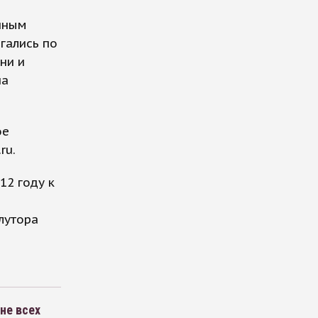
нным
гались по
ни и
на
ое
ru.
12 году к
лутора
не всех