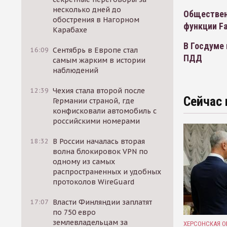
несколько дней до
Обществен
обострения в Нагорном
функции Fa
Карабахе
В Госдуме
16:09
Сентябрь в Европе стал
ПДД
самым жарким в истории
наблюдений
12:39
Чехия стала второй после
Сейчас 
Германии страной, где
конфисковали автомобиль с
российскими номерами
18:32
В России началась вторая
волна блокировок VPN по
одному из самых
распространенных и удобных
протоколов WireGuard
17:07
Власти Финляндии заплатят
по 750 евро
землевладельцам за
ХЕРСОНСКАЯ О