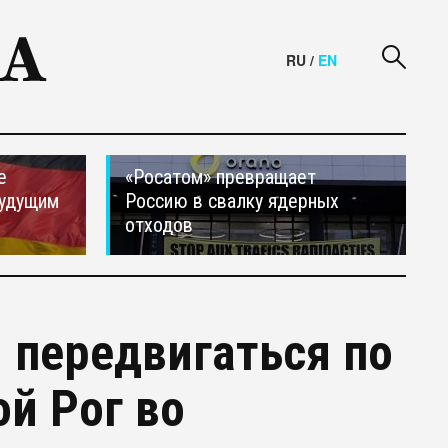
RU
/
EN
е
«Росатом» превращает
будущим
Россию в свалку ядерных
отходов
 передвигаться по
ой Рог во