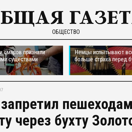
ОБЩЕСТВО
и омаров признали
Немцы испытывают вс
ыми существами
больше страха перед 
07
 запретил пешеходам
ту через бухту Золот