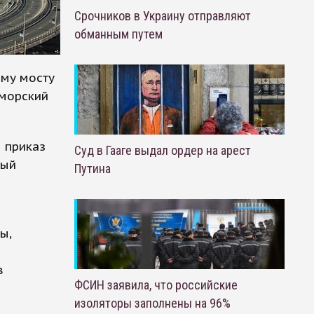
Срочников в Украину отправляют
обманным путем
ому мосту
иморский
 приказ
Суд в Гааге выдал ордер на арест
рый
Путина
ы,
в
ФСИН заявила, что российские
изоляторы заполнены на 96%