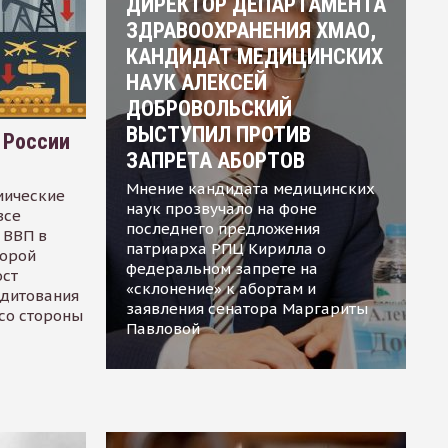
ДИРЕКТОР ДЕПАРТАМЕНТА
ЗДРАВООХРАНЕНИЯ ХМАО,
КАНДИДАТ МЕДИЦИНСКИХ
НАУК АЛЕКСЕЙ
ДОБРОВОЛЬСКИЙ
ВЫСТУПИЛ ПРОТИВ
 России
ЗАПРЕТА АБОРТОВ
Мнение кандидата медицинских
мические
наук прозвучало на фоне
все
последнего предложения
 ВВП в
патриарха РПЦ Кирилла о
торой
федеральном запрете на
ост
«склонение» к абортам и
едитования
заявления сенатора Маргариты
 со стороны
Павловой