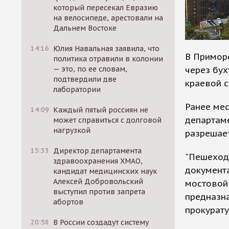
который пересекал Евразию
на велосипеде, арестовали на
Дальнем Востоке
14:16
Юлия Навальная заявила, что
В Примор
политика отравили в колонии
через бух
— это, по ее словам,
подтвердили две
краевой с
лаборатории
Ранее мес
14:09
Каждый пятый россиян не
департам
может справиться с долговой
нагрузкой
разрешает
15:33
Директор департамента
"Пешеход
здравоохранения ХМАО,
документа
кандидат медицинских наук
Алексей Добровольский
мостовой 
выступил против запрета
предназна
абортов
прокурату
20:58
В России создадут систему