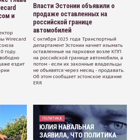
Власти Эстонии объявили о
recard
продаже оставленных на
сом и
российской границе
автомобилей
ектор
ы Wirecard
С октября 2025 года Транспортный
осоюза
департамент Эстонии начнет изымать
0 году.
оставленные на парковке возле КПП
свободно
на российской границе автомобили, а
даже ездит
потом - если их законные владельцы
ории
не объявятся через месяц - продавать.
Об этом сообщает эстонское издание
ERR
ПОЛИТИКА
ЮЛИЯ НАВАЛЬНАЯ
ЗАЯВИЛА, ЧТО ПОЛИТИКА