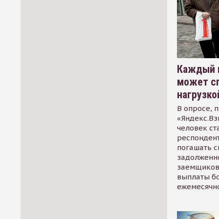
Каждый 
может сп
нагрузко
В опросе, 
«Яндекс.Вз
человек ст
респондент
погашать 
задолженно
заемщиков
выплаты б
ежемесячн