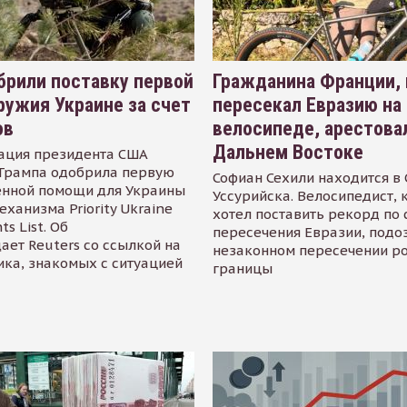
рили поставку первой
Гражданина Франции,
ружия Украине за счет
пересекал Евразию на
ов
велосипеде, арестова
Дальнем Востоке
ация президента США
Трампа одобрила первую
Софиан Сехили находится в
енной помощи для Украины
Уссурийска. Велосипедист,
еханизма Priority Ukraine
хотел поставить рекорд по 
s List. Об
пересечения Евразии, подо
ает Reuters со ссылкой на
незаконном пересечении р
ика, знакомых с ситуацией
границы