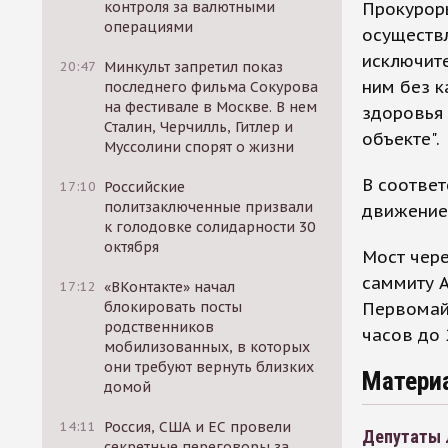
Прокурор
контроля за валютными
операциями
осуществ
исключите
20:47
Минкульт запретил показ
ним без к
последнего фильма Сокурова
на фестивале в Москве. В нем
здоровья
Сталин, Черчилль, Гитлер и
объекте".
Муссолини спорят о жизни
В соответ
17:10
Российские
политзаключенные призвали
движение 
к голодовке солидарности 30
октября
Мост чере
саммиту А
17:12
«ВКонтакте» начал
Первомайс
блокировать посты
родственников
часов до 
мобилизованных, в которых
они требуют вернуть близких
Матери
домой
14:11
Россия, США и ЕС провели
Депутаты 
секретные переговоры за