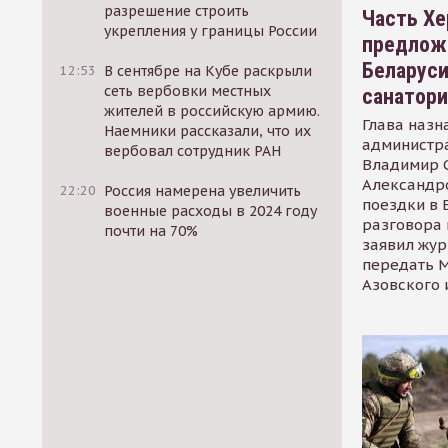
разрешение строить
Часть Хе
укрепления у границы России
предлож
Беларуси
12:53
В сентябре на Кубе раскрыли
сеть вербовки местных
санатор
жителей в российскую армию.
Глава назн
Наемники рассказали, что их
администр
вербовал сотрудник РАН
Владимир С
Александр
22:20
Россия намерена увеличить
поездки в 
военные расходы в 2024 году
разговора 
почти на 70%
заявил жур
передать М
Азовского 