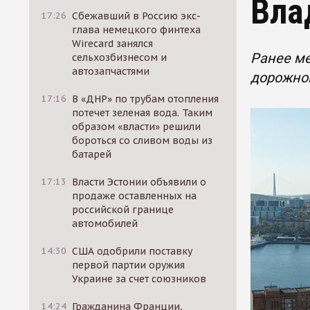
Вла
17:26
Сбежавший в Россию экс-
глава немецкого финтеха
Wirecard занялся
Ранее ме
сельхозбизнесом и
автозапчастями
дорожног
17:16
В «ДНР» по трубам отопления
потечет зеленая вода. Таким
образом «власти» решили
бороться со сливом воды из
батарей
17:13
Власти Эстонии объявили о
продаже оставленных на
российской границе
автомобилей
14:30
США одобрили поставку
первой партии оружия
Украине за счет союзников
14:24
Гражданина Франции,