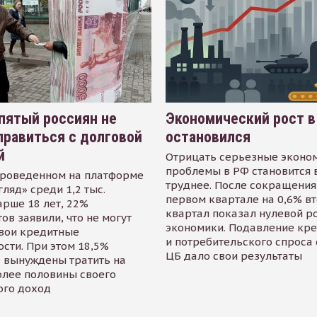
пятый россиян не
Экономический рост в
равиться с долговой
остановился
й
Отрицать серьезные эконо
проблемы в РФ становится 
проведенном на платформе
труднее. После сокращения
гляд» среди 1,2 тыс.
первом квартале на 0,6% в
арше 18 лет, 22%
квартал показал нулевой р
ов заявили, что не могут
экономики. Подавление кр
свои кредитные
и потребительского спроса
сти. При этом 18,5%
ЦБ дало свои результаты
 вынуждены тратить на
олее половины своего
ого доход