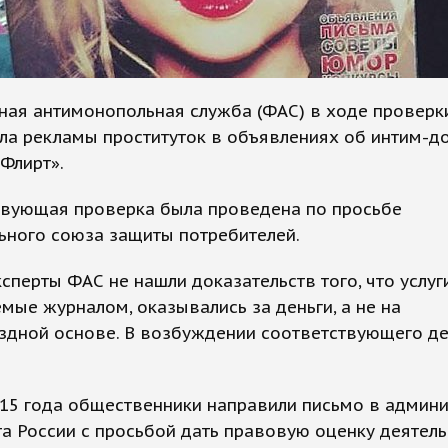
ная антимонопольная служба (ФАС) в ходе проверк
а рекламы проституток в объявлениях об интим-до
Флирт».
твующая проверка была проведена по просьбе
ьного союза защиты потребителей.
эксперты ФАС не нашли доказательств того, что услуги
мые журналом, оказывались за деньги, а не на
здной основе. В возбуждении соответствующего д
015 года общественники направили письмо в админ
а России с просьбой дать правовую оценку деятел