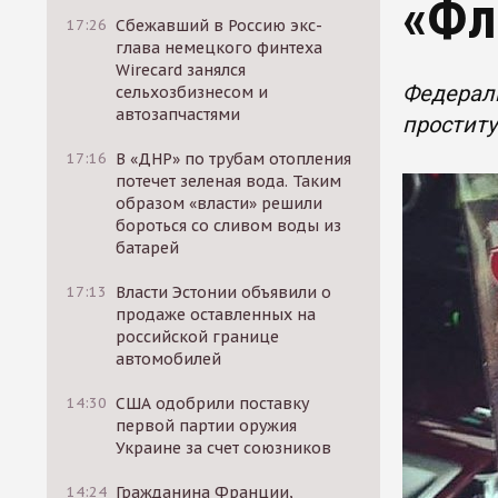
«Фл
17:26
Сбежавший в Россию экс-
глава немецкого финтеха
Wirecard занялся
Федерал
сельхозбизнесом и
автозапчастями
проститу
17:16
В «ДНР» по трубам отопления
потечет зеленая вода. Таким
образом «власти» решили
бороться со сливом воды из
батарей
17:13
Власти Эстонии объявили о
продаже оставленных на
российской границе
автомобилей
14:30
США одобрили поставку
первой партии оружия
Украине за счет союзников
14:24
Гражданина Франции,