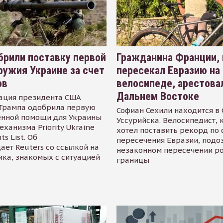
рили поставку первой
Гражданина Франции,
ружия Украине за счет
пересекал Евразию на
ов
велосипеде, арестова
Дальнем Востоке
ация президента США
Трампа одобрила первую
Софиан Сехили находится в
енной помощи для Украины
Уссурийска. Велосипедист,
еханизма Priority Ukraine
хотел поставить рекорд по 
s List. Об
пересечения Евразии, подо
ает Reuters со ссылкой на
незаконном пересечении р
ика, знакомых с ситуацией
границы