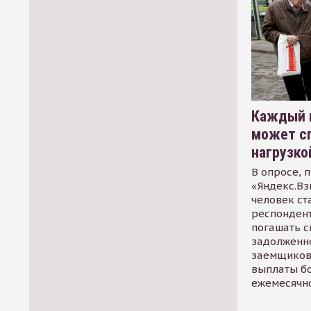
Каждый 
может сп
нагрузко
В опросе, 
«Яндекс.Вз
человек ст
респондент
погашать 
задолженно
заемщиков
выплаты б
ежемесячн