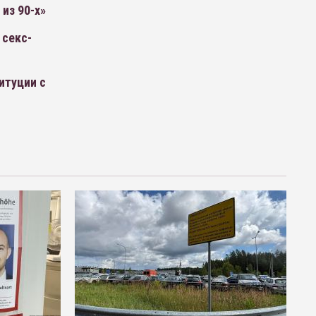
из 90-х»
 секс-
итуции с