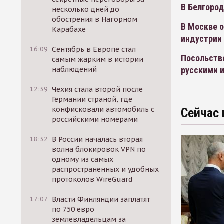
В Белгород
несколько дней до
обострения в Нагорном
В Москве 
Карабахе
индустрии
16:09
Сентябрь в Европе стал
Посольство
самым жарким в истории
русскими 
наблюдений
12:39
Чехия стала второй после
Германии страной, где
конфисковали автомобиль с
Сейчас 
российскими номерами
18:32
В России началась вторая
волна блокировок VPN по
одному из самых
распространенных и удобных
протоколов WireGuard
17:07
Власти Финляндии заплатят
по 750 евро
землевладельцам за