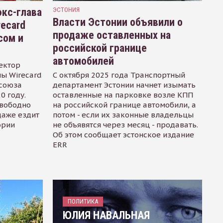
кс-глава
ЭСТОНИЯ
Власти Эстонии объявили о
recard
продаже оставленных на
сом и
российской границе
автомобилей
ектор
ы Wirecard
С октября 2025 года Транспортный
осоюза
департамент Эстонии начнет изымать
0 году.
оставленные на парковке возле КПП
свободно
на российской границе автомобили, а
даже ездит
потом - если их законные владельцы
ории
не объявятся через месяц - продавать.
Об этом сообщает эстонское издание
ERR
ПОЛИТИКА
ЮЛИЯ НАВАЛЬНАЯ