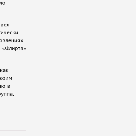
ло
авел
тически
ъявлениях
ь «Флирта»
как
своим
ию в
уппа,