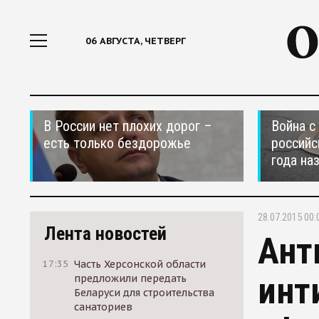
06 АВГУСТА, ЧЕТВЕРГ
В России нет плохих дорог –
Война с
есть только бездорожье
российс
года на
28.07.2015 00:
Лента новостей
Ант
17:35
Часть Херсонской области
инт
предложили передать
Беларуси для строительства
санаториев