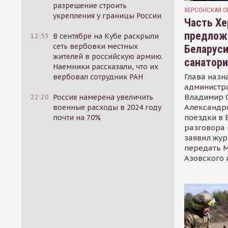
разрешение строить
ХЕРСОНСКАЯ О
укрепления у границы России
Часть Хе
предлож
12:53
В сентябре на Кубе раскрыли
сеть вербовки местных
Беларуси
жителей в российскую армию.
санатор
Наемники рассказали, что их
Глава назн
вербовал сотрудник РАН
администр
Владимир С
22:20
Россия намерена увеличить
Александр
военные расходы в 2024 году
поездки в 
почти на 70%
разговора 
заявил жур
передать М
Азовского 