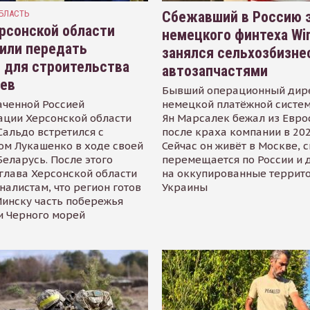
БЛАСТЬ
Сбежавший в Россию э
рсонской области
немецкого финтеха Wi
или передать
занялся сельхозбизне
 для строительства
автозапчастями
иев
Бывший операционный дир
аченной Россией
немецкой платёжной систем
ации Херсонской области
Ян Марсалек бежал из Евр
альдо встретился с
после краха компании в 202
ом Лукашенко в ходе своей
Сейчас он живёт в Москве, 
Беларусь. После этого
перемещается по России и 
глава Херсонской области
на оккупированные террит
налистам, что регион готов
Украины
инску часть побережья
и Черного морей