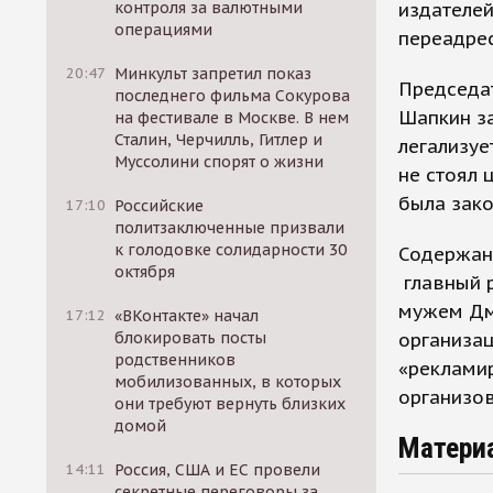
издателе
контроля за валютными
операциями
переадре
20:47
Минкульт запретил показ
Председа
последнего фильма Сокурова
Шапкин за
на фестивале в Москве. В нем
Сталин, Черчилль, Гитлер и
легализуе
Муссолини спорят о жизни
не стоял 
была зако
17:10
Российские
политзаключенные призвали
к голодовке солидарности 30
Содержани
октября
главный 
мужем Дм
17:12
«ВКонтакте» начал
организац
блокировать посты
родственников
«рекламир
мобилизованных, в которых
организов
они требуют вернуть близких
домой
Матери
14:11
Россия, США и ЕС провели
секретные переговоры за