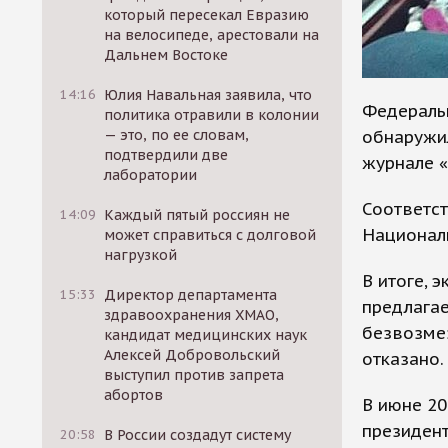
который пересекал Евразию
на велосипеде, арестовали на
Дальнем Востоке
14:16
Юлия Навальная заявила, что
Федераль
политика отравили в колонии
обнаружил
— это, по ее словам,
подтвердили две
журнале «
лаборатории
Соответс
14:09
Каждый пятый россиян не
Национал
может справиться с долговой
нагрузкой
В итоге, 
15:33
Директор департамента
предлагае
здравоохранения ХМАО,
безвозме
кандидат медицинских наук
Алексей Добровольский
отказано.
выступил против запрета
абортов
В июне 2
президент
20:58
В России создадут систему