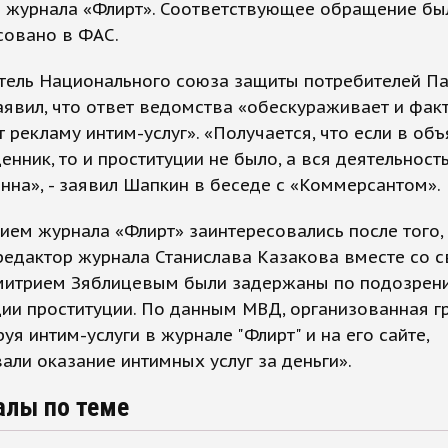
й журнала «Флирт». Соответствующее обращение бы
совано в ФАС.
тель Национального союза защиты потребителей П
явил, что ответ ведомства «обескураживает и фак
т рекламу интим-услуг». «Получается, что если в об
ценник, то и проституции не было, а вся деятельност
нна», - заявил Шапкин в беседе с «Коммерсантом».
ем журнала «Флирт» заинтересовались после того, 
редактор журнала Станислава Казакова вместе со 
итрием Зяблицевым были задержаны по подозрен
ии проституции. По данным МВД, организованная гр
уя интим-услуги в журнале "Флирт" и на его сайте,
али оказание интимных услуг за деньги».
алы по теме