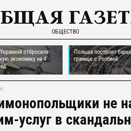
ОБЩЕСТВО
 Украиной отбросила
Польша построит барье
кую экономику на 4
границе с Россией
зад
09
имонопольщики не 
им-услуг в скандаль