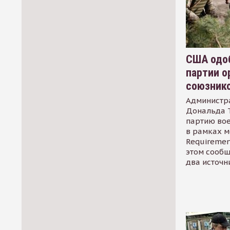
США одоб
партии о
союзник
Администр
Дональда 
партию во
в рамках м
Requirement
этом сообщ
два источн