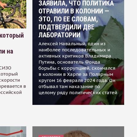
ЗАЯВИЛА, ЧТО ПОЛИТИКА
ОТРАВИЛИ В КОЛОНИИ —
ЭТО, ПО ЕЕ СЛОВАМ,
ПОДТВЕРДИЛИ ДВЕ
ЛАБОРАТОРИИ
 который
Алексей Навальный, один из
наиболее последовательных и
ли на
активных критиков Владимира
Путина, основатель Фонда
 СИЗО
борьбы с коррупцией, скончался
 который
в колонии в Харпе за Полярным
скорости
кругом 16 февраля 2024 года. Он
зревается в
отбывал там наказание по
оссийской
целому ряду политических статей