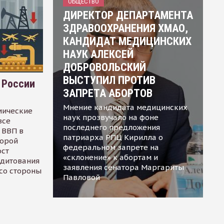
ОБЩЕСТВО
ДИРЕКТОР ДЕПАРТАМЕНТА
ЗДРАВООХРАНЕНИЯ ХМАО,
КАНДИДАТ МЕДИЦИНСКИХ
НАУК АЛЕКСЕЙ
ДОБРОВОЛЬСКИЙ
ВЫСТУПИЛ ПРОТИВ
 России
ЗАПРЕТА АБОРТОВ
Мнение кандидата медицинских
мические
наук прозвучало на фоне
все
последнего предложения
 ВВП в
патриарха РПЦ Кирилла о
торой
федеральном запрете на
ост
«склонение» к абортам и
едитования
заявления сенатора Маргариты
 со стороны
Павловой