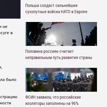
Польша создаст сильнейшие
сухопутные войска НАТО в Европе
и не
суге в
Половина россиян считает
неправильным путь развития страны
,
ела было
истрацию
ФСИН заявила, что российские
ьности
изоляторы заполнены на 96%