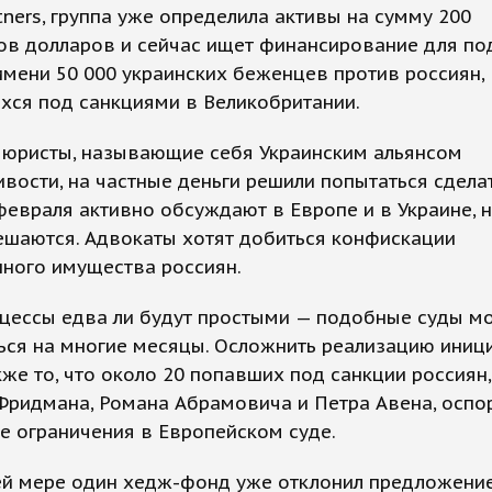
rtners, группа уже определила активы на сумму 200
ов долларов и сейчас ищет финансирование для по
имени 50 000 украинских беженцев против россиян,
хся под санкциями в Великобритании.
 юристы, называющие себя Украинским альянсом
вости, на частные деньги решили попытаться сделат
февраля активно обсуждают в Европе и в Украине, н
ешаются. Адвокаты хотят добиться конфискации
нного имущества россиян.
цессы едва ли будут простыми — подобные суды мо
ься на многие месяцы. Осложнить реализацию иниц
же то, что около 20 попавших под санкции россиян
Фридмана, Романа Абрамовича и Петра Авена, оспо
е ограничения в Европейском суде.
ей мере один хедж-фонд уже отклонил предложение