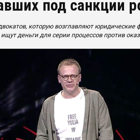
авших под санкции р
двокатов, которую возглавляют юридические ф
, ищут деньги для серии процессов против ок