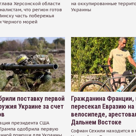
глава Херсонской области
на оккупированные террит
налистам, что регион готов
Украины
инску часть побережья
и Черного морей
рили поставку первой
Гражданина Франции,
ружия Украине за счет
пересекал Евразию на
ов
велосипеде, арестова
Дальнем Востоке
ация президента США
Трампа одобрила первую
Софиан Сехили находится в
енной помощи для Украины