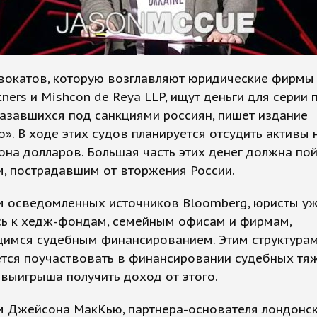
двокатов, которую возглавляют юридические фирмы
rtners и Mishcon de Reya LLP, ищут деньги для серии
азавшихся под санкциями россиян, пишет издание
о». В ходе этих судов планируется отсудить активы 
она долларов. Большая часть этих денег должна по
, пострадавшим от вторжения России.
м осведомленных источников Bloomberg, юристы у
сь к хедж-фондам, семейным офисам и фирмам,
имся судебным финансированием. Этим структура
тся поучаствовать в финансировании судебных тяж
 выигрыша получить доход от этого.
м Джейсона МакКью, партнера-основателя лондонс