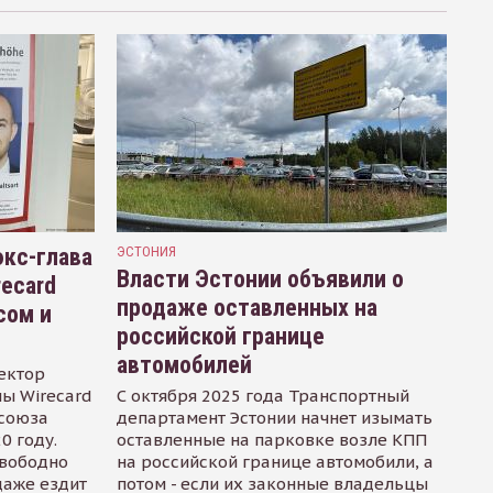
кс-глава
ЭСТОНИЯ
Власти Эстонии объявили о
recard
продаже оставленных на
сом и
российской границе
автомобилей
ектор
ы Wirecard
С октября 2025 года Транспортный
осоюза
департамент Эстонии начнет изымать
0 году.
оставленные на парковке возле КПП
свободно
на российской границе автомобили, а
даже ездит
потом - если их законные владельцы