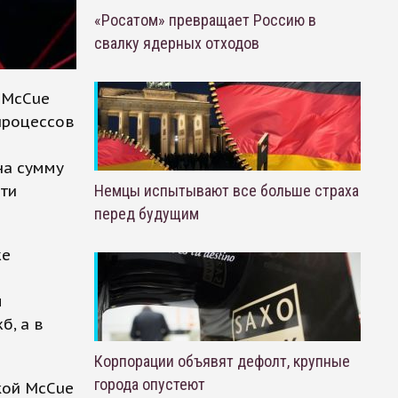
«Росатом» превращает Россию в
свалку ядерных отходов
 McCue
 процессов
на сумму
йти
Немцы испытывают все больше страха
перед будущим
же
м
б, а в
Корпорации объявят дефолт, крупные
города опустеют
кой McCue