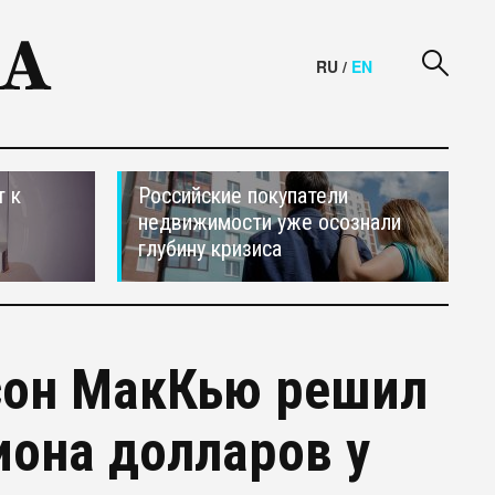
RU
/
EN
т к
Российские покупатели
недвижимости уже осознали
глубину кризиса
сон МакКью решил
иона долларов у