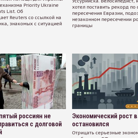
Уссурийска. Велосипедист,
еханизма Priority Ukraine
хотел поставить рекорд по 
s List. Об
пересечения Евразии, подо
ает Reuters со ссылкой на
незаконном пересечении р
ика, знакомых с ситуацией
границы
пятый россиян не
Экономический рост в
равиться с долговой
остановился
й
Отрицать серьезные эконо