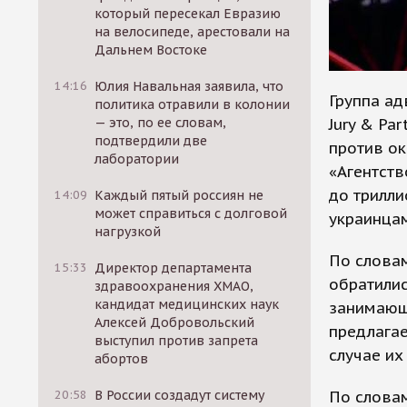
который пересекал Евразию
на велосипеде, арестовали на
Дальнем Востоке
14:16
Юлия Навальная заявила, что
Группа а
политика отравили в колонии
Jury & Pa
— это, по ее словам,
подтвердили две
против ок
лаборатории
«Агентств
до трилли
14:09
Каждый пятый россиян не
может справиться с долговой
украинцам
нагрузкой
По слова
15:33
Директор департамента
обратили
здравоохранения ХМАО,
кандидат медицинских наук
занимающ
Алексей Добровольский
предлагае
выступил против запрета
случае их
абортов
По слова
20:58
В России создадут систему