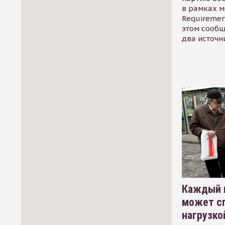
в рамках м
Requirement
этом сообщ
два источн
Каждый 
может сп
нагрузко