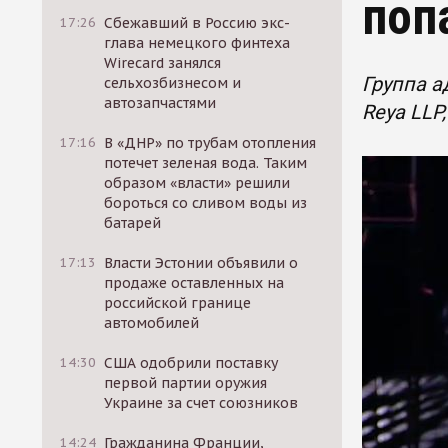
поп
17:26
Сбежавший в Россию экс-
глава немецкого финтеха
Wirecard занялся
Группа а
сельхозбизнесом и
автозапчастями
Reya LLP
17:16
В «ДНР» по трубам отопления
потечет зеленая вода. Таким
образом «власти» решили
бороться со сливом воды из
батарей
17:13
Власти Эстонии объявили о
продаже оставленных на
российской границе
автомобилей
14:30
США одобрили поставку
первой партии оружия
Украине за счет союзников
14:24
Гражданина Франции,