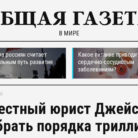
В МИРЕ
а россиян считает
Какое питание приводи
льным путь развития
сердечно-сосудистым
заболеваниям?
51
естный юрист Джей
брать порядка трилл