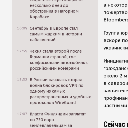
а некотор
несколько дней до
обострения в Нагорном
пожертвов
Карабахе
Bloomber
16:09
Сентябрь в Европе стал
Группа юр
самым жарким в истории
вскоре по
наблюдений
украински
12:39
Чехия стала второй после
Германии страной, где
Инициатив
конфисковали автомобиль с
гражданс
российскими номерами
около 2 
18:32
В России началась вторая
в северои
волна блокировок VPN по
заявителе
одному из самых
распространенных и удобных
профинан
протоколов WireGuard
частными
17:07
Власти Финляндии заплатят
по 750 евро
Сейчас 
землевладельцам за