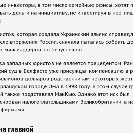
ые инвесторы, в том числе семейные офисы, хотят 
ать деньги на инициативу, не инвестируя в нее, пи
g.
истов, которая создала Украинский альянс справед
сле вторжения России, сначала пыталась собрать де
х миллиардеров, но безуспешно.
а западных юристов не является прецедентом. Ран
кий суд в Белфасте уже присуждал компенсацию в 
миллионов долларов родственникам некоторых жерт
рландском городе Ома в 1998 году. В этом случае г
й также представлял МакКью. Однако этот иск был
сирован налогоплательщиками Великобритании, а н
 фирмами.
на главной