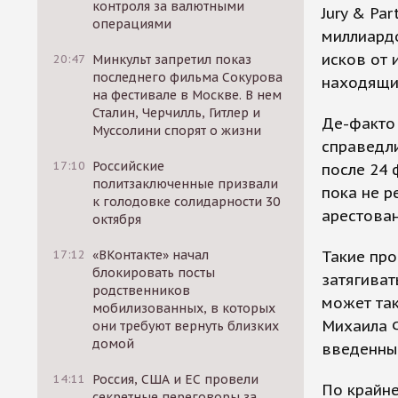
контроля за валютными
Jury & Pa
операциями
миллиард
исков от 
20:47
Минкульт запретил показ
последнего фильма Сокурова
находящи
на фестивале в Москве. В нем
Сталин, Черчилль, Гитлер и
Де-факто
Муссолини спорят о жизни
справедли
17:10
Российские
после 24 
политзаключенные призвали
пока не р
к голодовке солидарности 30
арестова
октября
Такие про
17:12
«ВКонтакте» начал
блокировать посты
затягиват
родственников
может так
мобилизованных, в которых
Михаила 
они требуют вернуть близких
домой
введенны
14:11
Россия, США и ЕС провели
По крайн
секретные переговоры за