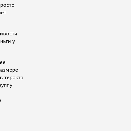
просто
шет
ливости
ньги у
ее
размере
в теракта
руппу
е