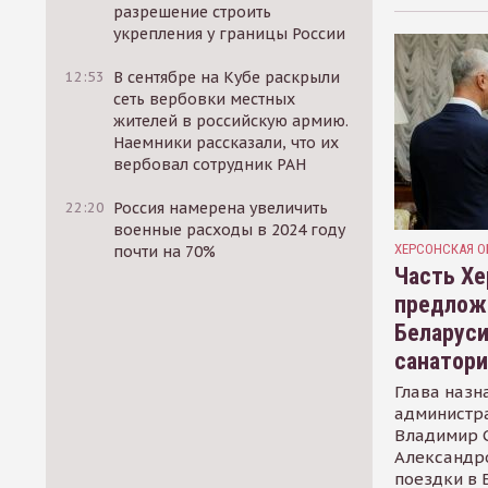
разрешение строить
укрепления у границы России
12:53
В сентябре на Кубе раскрыли
сеть вербовки местных
жителей в российскую армию.
Наемники рассказали, что их
вербовал сотрудник РАН
22:20
Россия намерена увеличить
военные расходы в 2024 году
ХЕРСОНСКАЯ О
почти на 70%
Часть Хе
предлож
Беларуси
санатор
Глава назн
администр
Владимир С
Александр
поездки в 