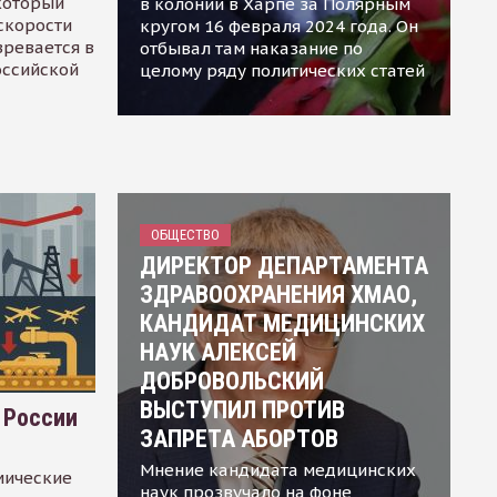
 который
в колонии в Харпе за Полярным
скорости
кругом 16 февраля 2024 года. Он
зревается в
отбывал там наказание по
оссийской
целому ряду политических статей
ОБЩЕСТВО
ДИРЕКТОР ДЕПАРТАМЕНТА
ЗДРАВООХРАНЕНИЯ ХМАО,
КАНДИДАТ МЕДИЦИНСКИХ
НАУК АЛЕКСЕЙ
ДОБРОВОЛЬСКИЙ
ВЫСТУПИЛ ПРОТИВ
 России
ЗАПРЕТА АБОРТОВ
Мнение кандидата медицинских
мические
наук прозвучало на фоне