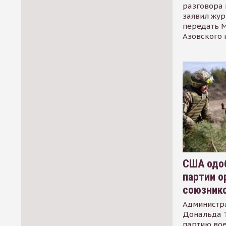
разговора 
заявил жур
передать М
Азовского 
США одоб
партии о
союзник
Администр
Дональда 
партию во