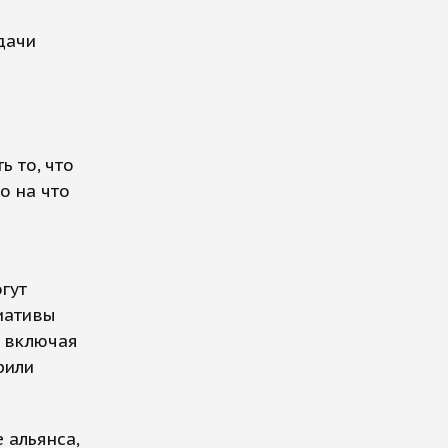
дачи
ь то, что
о на что
гут
иативы
, включая
рили
 альянса,