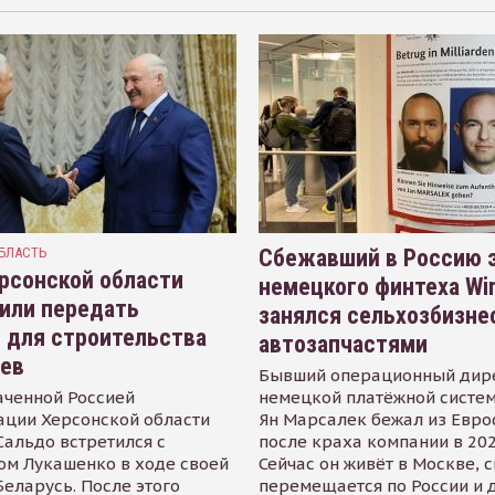
БЛАСТЬ
Сбежавший в Россию э
рсонской области
немецкого финтеха Wi
или передать
занялся сельхозбизне
 для строительства
автозапчастями
иев
Бывший операционный дир
аченной Россией
немецкой платёжной систем
ации Херсонской области
Ян Марсалек бежал из Евр
альдо встретился с
после краха компании в 202
ом Лукашенко в ходе своей
Сейчас он живёт в Москве, 
Беларусь. После этого
перемещается по России и 