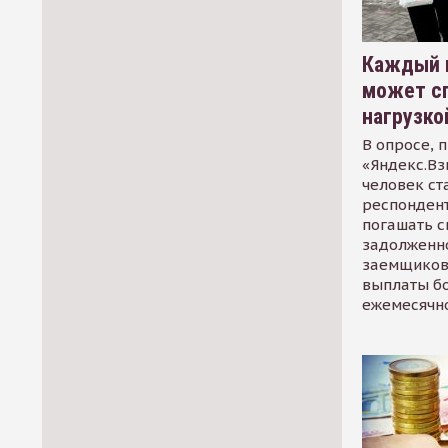
Каждый 
может сп
нагрузко
В опросе, 
«Яндекс.Вз
человек ст
респондент
погашать 
задолженно
заемщиков
выплаты б
ежемесячн