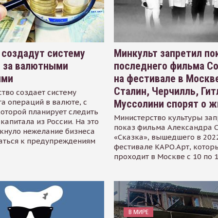
 создадут систему
Минкульт запретил по
я за валютными
последнего фильма С
ями
на фестивале в Москве
Сталин, Черчилль, Гит
тво создает систему
а операций в валюте, с
Муссолини спорят о ж
оторой планирует следить
Министерство культуры зап
капитала из России. На это
показ фильма Александра 
кнуло нежелание бизнеса
«Сказка», вышедшего в 2022
аться к предупреждениям
фестивале КАРО.Арт, котор
проходит в Москве с 10 по 
В МИРЕ