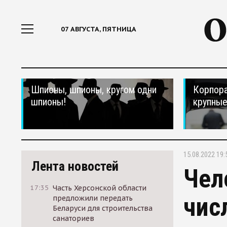
07 АВГУСТА, ПЯТНИЦА
Шпионы, шпионы, кругом одни
Корпора
шпионы!
крупные
15.08.2022 19:
Лента новостей
Чел
17:35
Часть Херсонской области
чис
предложили передать
Беларуси для строительства
санаториев