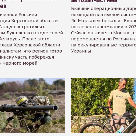
иев
Бывший операционный дир
аченной Россией
немецкой платёжной систем
ации Херсонской области
Ян Марсалек бежал из Евр
альдо встретился с
после краха компании в 202
ом Лукашенко в ходе своей
Сейчас он живёт в Москве, 
Беларусь. После этого
перемещается по России и 
глава Херсонской области
на оккупированные террит
налистам, что регион готов
Украины
инску часть побережья
и Черного морей