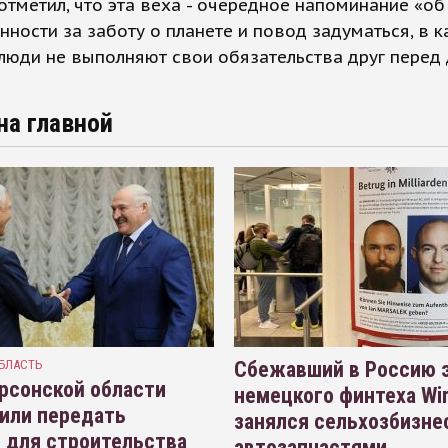
отметил, что эта веха - очередное напоминание «о
нности за заботу о планете и повод задуматься, в к
люди не выполняют свои обязательства друг перед 
на главной
БЛАСТЬ
Сбежавший в Россию э
рсонской области
немецкого финтеха Wi
или передать
занялся сельхозбизне
 для строительства
автозапчастями