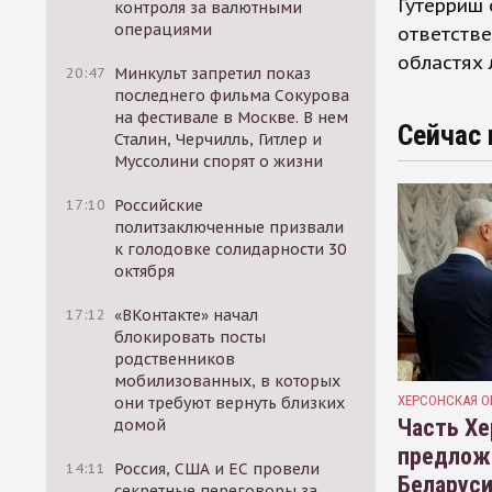
Гутерриш 
контроля за валютными
операциями
ответстве
областях 
20:47
Минкульт запретил показ
последнего фильма Сокурова
на фестивале в Москве. В нем
Сейчас 
Сталин, Черчилль, Гитлер и
Муссолини спорят о жизни
17:10
Российские
политзаключенные призвали
к голодовке солидарности 30
октября
17:12
«ВКонтакте» начал
блокировать посты
родственников
мобилизованных, в которых
ХЕРСОНСКАЯ О
они требуют вернуть близких
Часть Хе
домой
предлож
14:11
Россия, США и ЕС провели
Беларуси
секретные переговоры за