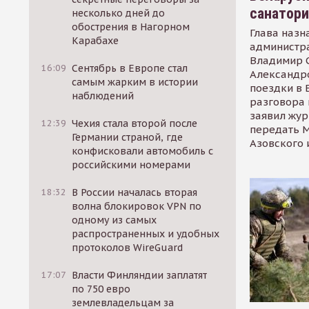
санатор
несколько дней до
обострения в Нагорном
Глава назн
Карабахе
администр
Владимир С
16:09
Сентябрь в Европе стал
Александр
самым жарким в истории
поездки в 
наблюдений
разговора 
заявил жур
12:39
Чехия стала второй после
передать М
Германии страной, где
Азовского 
конфисковали автомобиль с
российскими номерами
18:32
В России началась вторая
волна блокировок VPN по
одному из самых
распространенных и удобных
протоколов WireGuard
17:07
Власти Финляндии заплатят
по 750 евро
землевладельцам за