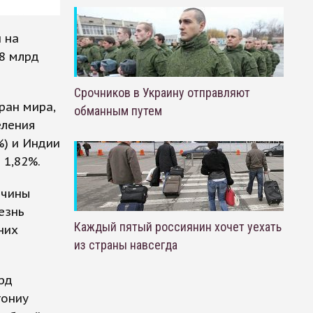
 на
8 млрд
Срочников в Украину отправляют
ран мира,
обманным путем
еления
%) и Индии
 1,82%.
ичины
езнь
Каждый пятый россиянин хочет уехать
них
из страны навсегда
рд
тониу