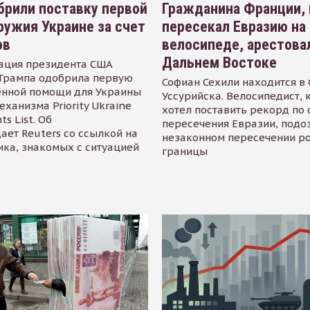
рили поставку первой
Гражданина Франции,
ружия Украине за счет
пересекал Евразию на
ов
велосипеде, арестова
Дальнем Востоке
ация президента США
Трампа одобрила первую
Софиан Сехили находится в
енной помощи для Украины
Уссурийска. Велосипедист,
еханизма Priority Ukraine
хотел поставить рекорд по 
s List. Об
пересечения Евразии, подо
ает Reuters со ссылкой на
незаконном пересечении р
ика, знакомых с ситуацией
границы