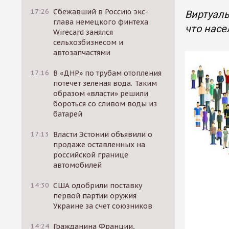
17:26
Сбежавший в Россию экс-
Виртуаль
глава немецкого финтеха
что насе
Wirecard занялся
сельхозбизнесом и
автозапчастями
17:16
В «ДНР» по трубам отопления
потечет зеленая вода. Таким
образом «власти» решили
бороться со сливом воды из
батарей
17:13
Власти Эстонии объявили о
продаже оставленных на
российской границе
автомобилей
14:30
США одобрили поставку
первой партии оружия
Украине за счет союзников
14:24
Гражданина Франции,