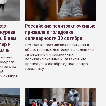
каз
Российские политзаключенные
окурова
призвали к голодовке
. В нем
солидарности 30 октября
лер и
Несколько российских политиков и
общественных деятелей, находящихся
изни
за решеткой и признанных
ретило
политзаключенными, заявили, что
Сокурова
проведут 30 октября однодневную
 году, на
голодовку
ый
15 октября