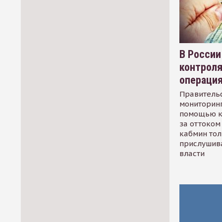
В России
контрол
операци
Правительс
мониторинг
помощью к
за оттоком 
кабмин тол
прислушив
власти