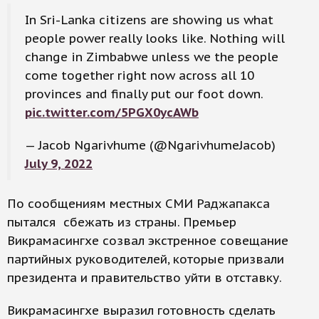
In Sri-Lanka citizens are showing us what
people power really looks like. Nothing will
change in Zimbabwe unless we the people
come together right now across all 10
provinces and finally put our foot down.
pic.twitter.com/5PGX0ycAWb
— Jacob Ngarivhume (@NgarivhumeJacob)
July 9, 2022
По сообщениям местных СМИ Раджапакса
пытался сбежать из страны. Премьер
Викрамасингхе созвал экстренное совещание
партийных руководителей, которые призвали
президента и правительство уйти в отставку.
Викрамасингхе выразил готовность сделать