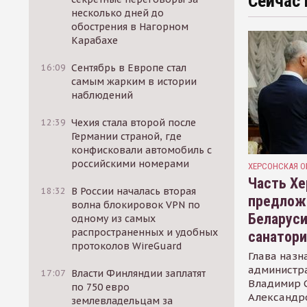
Сейчас 
несколько дней до
обострения в Нагорном
Карабахе
16:09
Сентябрь в Европе стал
самым жарким в истории
наблюдений
12:39
Чехия стала второй после
Германии страной, где
конфисковали автомобиль с
российскими номерами
ХЕРСОНСКАЯ О
Часть Хе
18:32
В России началась вторая
предлож
волна блокировок VPN по
Беларуси
одному из самых
распространенных и удобных
санатор
протоколов WireGuard
Глава назн
администр
17:07
Власти Финляндии заплатят
Владимир С
по 750 евро
Александр
землевладельцам за