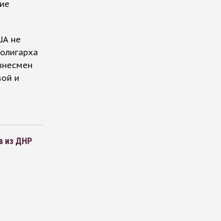
кие
ША не
 олигарха
изнесмен
вой и
в из ДНР