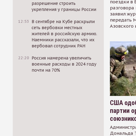
поездки в 
разрешение строить
разговора 
укрепления у границы России
заявил жур
передать М
12:53
В сентябре на Кубе раскрыли
Азовского 
сеть вербовки местных
жителей в российскую армию.
Наемники рассказали, что их
вербовал сотрудник РАН
22:20
Россия намерена увеличить
военные расходы в 2024 году
почти на 70%
США одоб
партии о
союзник
Администр
Дональда 