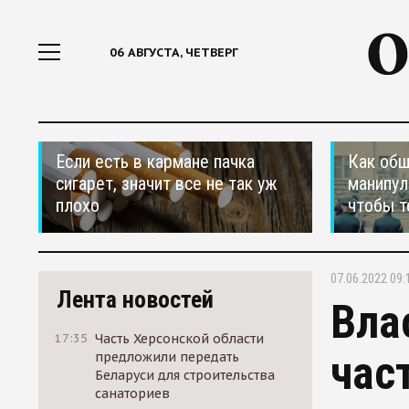
06 АВГУСТА, ЧЕТВЕРГ
Если есть в кармане пачка
Как общ
сигарет, значит все не так уж
манипул
плохо
чтобы т
07.06.2022 09:
Лента новостей
Вла
17:35
Часть Херсонской области
час
предложили передать
Беларуси для строительства
санаториев