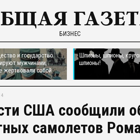
БИЗНЕС
ество и государство
Шпионы, шпионы, круго
ируют мужчинами,
шпионы!
е жертвовали собой
14
сти США сообщили об
тных самолетов Ром