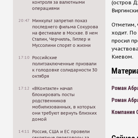
(остров Д
контроля за валютными
операциями
Виргински
20:47
Минкульт запретил показ
Отметим,
последнего фильма Сокурова
ходит. По
на фестивале в Москве. В нем
Сталин, Черчилль, Гитлер и
просил пр
Муссолини спорят о жизни
участвов
Киевом.
17:10
Российские
политзаключенные призвали
Матери
к голодовке солидарности 30
октября
Роман Абр
17:12
«ВКонтакте» начал
блокировать посты
Роман Абр
родственников
мобилизованных, в которых
Компания O
они требуют вернуть близких
домой
14:11
Россия, США и ЕС провели
секретные переговоры за