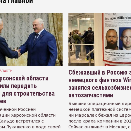
на главной
БЛАСТЬ
Сбежавший в Россию э
рсонской области
немецкого финтеха Wi
или передать
занялся сельхозбизне
 для строительства
автозапчастями
иев
Бывший операционный дир
аченной Россией
немецкой платёжной систем
ации Херсонской области
Ян Марсалек бежал из Евр
альдо встретился с
после краха компании в 202
ом Лукашенко в ходе своей
Сейчас он живёт в Москве, 