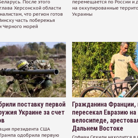
Беларусь. После этого
перемещается по России и 
глава Херсонской области
на оккупированные террит
налистам, что регион готов
Украины
инску часть побережья
и Черного морей
рили поставку первой
Гражданина Франции,
ружия Украине за счет
пересекал Евразию на
ов
велосипеде, арестова
Дальнем Востоке
ация президента США
Трампа одобрила первую
Софиан Сехили находится в