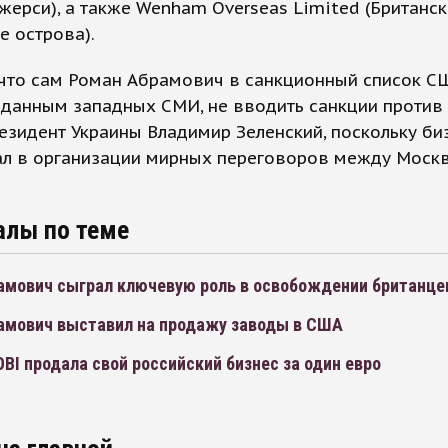
жерси), а также Wenham Overseas Limited (Британс
е острова).
 что сам Роман Абрамович в санкционный список С
 данным западных СМИ, не вводить санкции против
езидент Украины Владимир Зеленский, поскольку б
ал в организации мирных переговоров между Моск
алы по теме
амович сыграл ключевую роль в освобождении британце
амович выставил на продажу заводы в США
BI продала свой российский бизнес за один евро