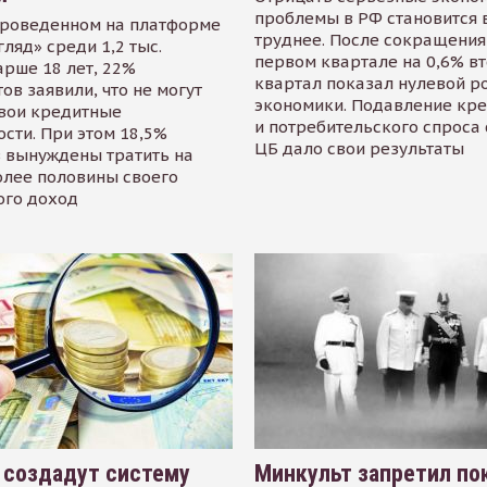
проблемы в РФ становится 
проведенном на платформе
труднее. После сокращения
гляд» среди 1,2 тыс.
первом квартале на 0,6% в
арше 18 лет, 22%
квартал показал нулевой р
ов заявили, что не могут
экономики. Подавление кр
свои кредитные
и потребительского спроса
сти. При этом 18,5%
ЦБ дало свои результаты
 вынуждены тратить на
олее половины своего
ого доход
 создадут систему
Минкульт запретил по