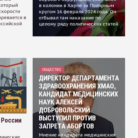
 который
в колонии в Харпе за Полярным
скорости
кругом 16 февраля 2024 года. Он
зревается в
отбывал там наказание по
оссийской
целому ряду политических статей
ОБЩЕСТВО
ДИРЕКТОР ДЕПАРТАМЕНТА
ЗДРАВООХРАНЕНИЯ ХМАО,
КАНДИДАТ МЕДИЦИНСКИХ
НАУК АЛЕКСЕЙ
ДОБРОВОЛЬСКИЙ
ВЫСТУПИЛ ПРОТИВ
 России
ЗАПРЕТА АБОРТОВ
Мнение кандидата медицинских
мические