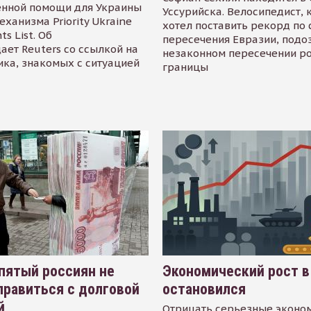
енной помощи для Украины
Уссурийска. Велосипедист,
еханизма Priority Ukraine
хотел поставить рекорд по 
s List. Об
пересечения Евразии, подо
ает Reuters со ссылкой на
незаконном пересечении р
ика, знакомых с ситуацией
границы
пятый россиян не
Экономический рост в
равиться с долговой
остановился
й
Отрицать серьезные эконо