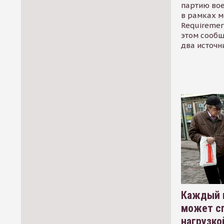
партию во
в рамках м
Requirement
этом сообщ
два источн
Каждый 
может сп
нагрузко