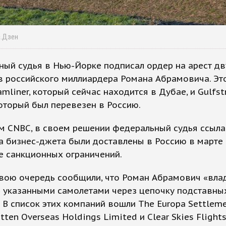
с.Дзен
ый судья в Нью-Йорке подписал ордер на арест дв
в российского миллиардера Романа Абрамовича. Эт
amliner, который сейчас находится в Дубае, и Gulfs
оторый был перевезен в Россию.
м CNBC, в своем решении федеральный судья ссыла
ба бизнес-джета были доставлены в Россию в марте
е санкционных ограничений.
вою очередь сообщили, что Роман Абрамович «вла
» указанными самолетами через цепочку подставны
 В список этих компаний вошли The Europa Settleme
otten Overseas Holdings Limited и Clear Skies Flight