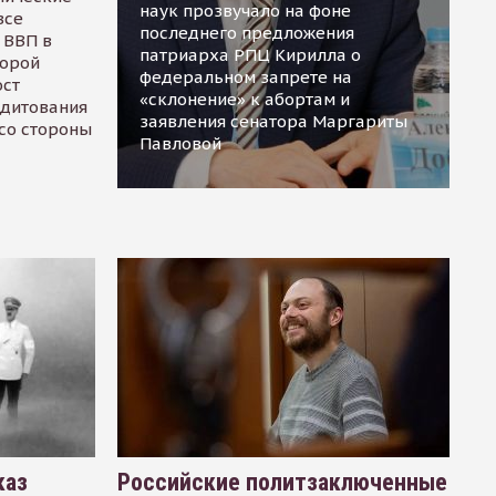
наук прозвучало на фоне
все
последнего предложения
 ВВП в
патриарха РПЦ Кирилла о
торой
федеральном запрете на
ост
«склонение» к абортам и
едитования
заявления сенатора Маргариты
 со стороны
Павловой
каз
Российские политзаключенные