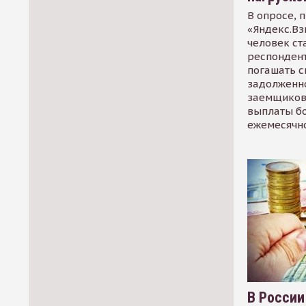
В опросе, 
«Яндекс.Вз
человек ст
респондент
погашать 
задолженно
заемщиков
выплаты б
ежемесячн
В России