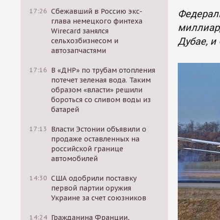
17:26
Сбежавший в Россию экс-
Федераль
глава немецкого финтеха
миллиард
Wirecard занялся
Дубае, и
сельхозбизнесом и
автозапчастями
17:16
В «ДНР» по трубам отопления
потечет зеленая вода. Таким
образом «власти» решили
бороться со сливом воды из
батарей
17:13
Власти Эстонии объявили о
продаже оставленных на
российской границе
автомобилей
14:30
США одобрили поставку
первой партии оружия
Украине за счет союзников
14:24
Гражданина Франции,