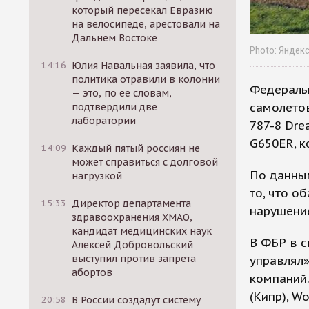
который пересекал Евразию
на велосипеде, арестовали на
Дальнем Востоке
Photo: Яндек
14:16
Юлия Навальная заявила, что
политика отравили в колонии
Федеральн
— это, по ее словам,
самолето
подтвердили две
лаборатории
787-8 Dre
G650ER, к
14:09
Каждый пятый россиян не
может справиться с долговой
По данны
нагрузкой
то, что о
15:33
Директор департамента
нарушени
здравоохранения ХМАО,
кандидат медицинских наук
В ФБР в с
Алексей Добровольский
выступил против запрета
управлял
абортов
компаний.
(Кипр), W
20:58
В России создадут систему