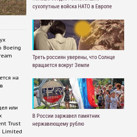
сухопутные войска НАТО в Европе
ух
о Boeing
tream
Треть россиян уверены, что Солнце
вращается вокруг Земли
ется на
 в
дел или
х
В России заржавел памятник
nt Trust
нержавеющему рублю
s Limited