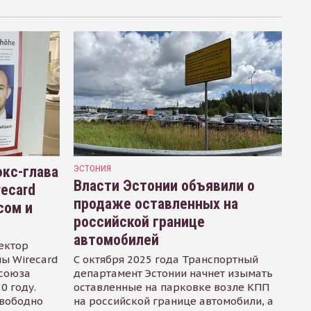
кс-глава
ЭСТОНИЯ
Власти Эстонии объявили о
recard
продаже оставленных на
сом и
российской границе
автомобилей
ектор
ы Wirecard
С октября 2025 года Транспортный
осоюза
департамент Эстонии начнет изымать
0 году.
оставленные на парковке возле КПП
свободно
на российской границе автомобили, а