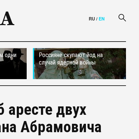
RU
/
EN
м одни
Россияне скупают йод на
случай ядерной войны
 аресте двух
ана Абрамовича