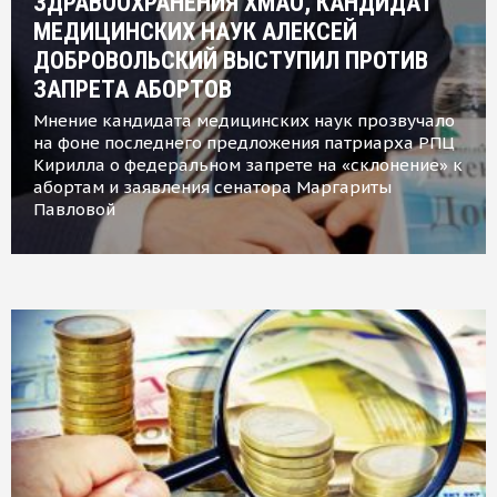
ЗДРАВООХРАНЕНИЯ ХМАО, КАНДИДАТ
МЕДИЦИНСКИХ НАУК АЛЕКСЕЙ
ДОБРОВОЛЬСКИЙ ВЫСТУПИЛ ПРОТИВ
ЗАПРЕТА АБОРТОВ
Мнение кандидата медицинских наук прозвучало
на фоне последнего предложения патриарха РПЦ
Кирилла о федеральном запрете на «склонение» к
абортам и заявления сенатора Маргариты
Павловой