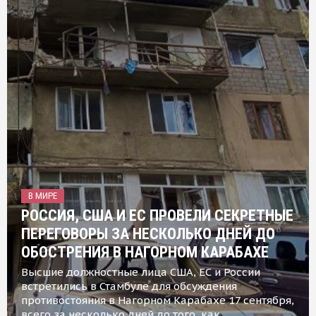
В МИРЕ
РОССИЯ, США И ЕС ПРОВЕЛИ СЕКРЕТНЫЕ
ПЕРЕГОВОРЫ ЗА НЕСКОЛЬКО ДНЕЙ ДО
ОБОСТРЕНИЯ В НАГОРНОМ КАРАБАХЕ
Высшие должностные лица США, ЕС и России
встретились в Стамбуле для обсуждения
противостояния в Нагорном Карабахе 17 сентября,
всего за несколько дней до того, как