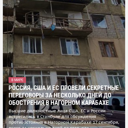
В МИРЕ
РОССИЯ, США И ЕС ПРОВЕЛИ СЕКРЕТНЫЕ
ПЕРЕГОВОРЫ ЗА НЕСКОЛЬКО ДНЕЙ ДО
ОБОСТРЕНИЯ В НАГОРНОМ КАРАБАХЕ
Высшие должностные лица США, ЕС и России
встретились в Стамбуле для обсуждения
противостояния в Нагорном Карабахе 17 сентября,
всего за несколько дней до того, как