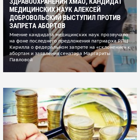
ЗДРАВООХРАНЕНИЯ ХМАО, КАНДИДАТ
МЕДИЦИНСКИХ НАУК АЛЕКСЕЙ
ДОБРОВОЛЬСКИЙ ВЫСТУПИЛ ПРОТИВ
ЗАПРЕТА АБОРТОВ
Мнение кандидата медицинских наук прозвучало
на фоне последнего предложения патриарха РПЦ
Кирилла о федеральном запрете на «склонение» к
абортам и заявления сенатора Маргариты
Павловой