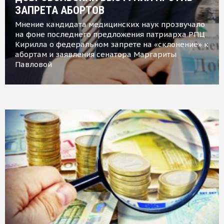
ЗАПРЕТА АБОРТОВ
Мнение кандидата медицинских наук прозвучало
на фоне последнего предложения патриарха РПЦ
Кирилла о федеральном запрете на «склонение» к
абортам и заявления сенатора Маргариты
Павловой