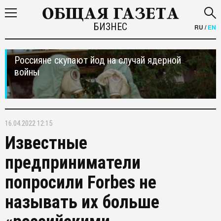
БИЗНЕС
RU
/
EN
Россияне скупают йод на случай ядерной
войны
16.04.2022 12:15
Известные
предприниматели
попросили Forbes не
называть их больше