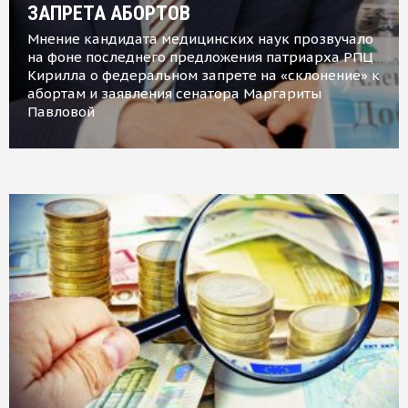
ЗАПРЕТА АБОРТОВ
Мнение кандидата медицинских наук прозвучало
на фоне последнего предложения патриарха РПЦ
Кирилла о федеральном запрете на «склонение» к
абортам и заявления сенатора Маргариты
Павловой