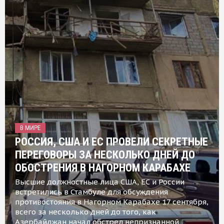
В МИРЕ
РОССИЯ, США И ЕС ПРОВЕЛИ СЕКРЕТНЫЕ
ПЕРЕГОВОРЫ ЗА НЕСКОЛЬКО ДНЕЙ ДО
ОБОСТРЕНИЯ В НАГОРНОМ КАРАБАХЕ
Высшие должностные лица США, ЕС и России
встретились в Стамбуле для обсуждения
противостояния в Нагорном Карабахе 17 сентября,
всего за несколько дней до того, как
Азербайджан начал обстрел непризнанной