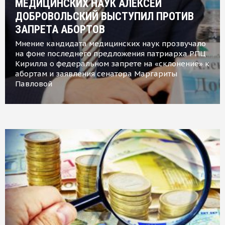
МЕДИЦИНСКИХ НАУК АЛЕКСЕЙ
ДОБРОВОЛЬСКИЙ ВЫСТУПИЛ ПРОТИВ
ЗАПРЕТА АБОРТОВ
Мнение кандидата медицинских наук прозвучало
на фоне последнего предложения патриарха РПЦ
Кирилла о федеральном запрете на «склонение» к
абортам и заявления сенатора Маргариты
Павловой