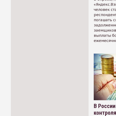
«Яндекс.Вз
человек ст
респондент
погашать 
задолженно
заемщиков
выплаты б
ежемесячн
В России
контрол