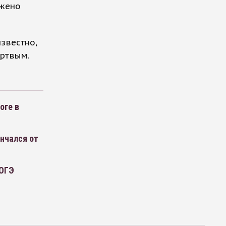
ужено
известно,
ертвым.
оге в
ончался от
 ОГЭ