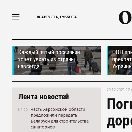
08 АВГУСТА, СУББОТА
Каждый пятый россиянин
ООН при
хочет уехать из страны
прекрат
навсегда
Украин
29.12.2021 12:
Лента новостей
Пог
17:35
Часть Херсонской области
дор
предложили передать
Беларуси для строительства
санаториев