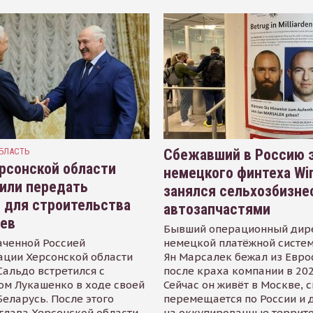
БЛАСТЬ
Сбежавший в Россию э
рсонской области
немецкого финтеха Wi
или передать
занялся сельхозбизне
 для строительства
автозапчастями
иев
Бывший операционный дир
аченной Россией
немецкой платёжной систем
ации Херсонской области
Ян Марсалек бежал из Евр
альдо встретился с
после краха компании в 202
ом Лукашенко в ходе своей
Сейчас он живёт в Москве, 
Беларусь. После этого
перемещается по России и 
глава Херсонской области
на оккупированные террит