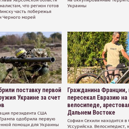
налистам, что регион готов
Украины
инску часть побережья
и Черного морей
рили поставку первой
Гражданина Франции,
ружия Украине за счет
пересекал Евразию на
ов
велосипеде, арестова
Дальнем Востоке
ация президента США
Трампа одобрила первую
Софиан Сехили находится в
енной помощи для Украины
Уссурийска. Велосипедист,