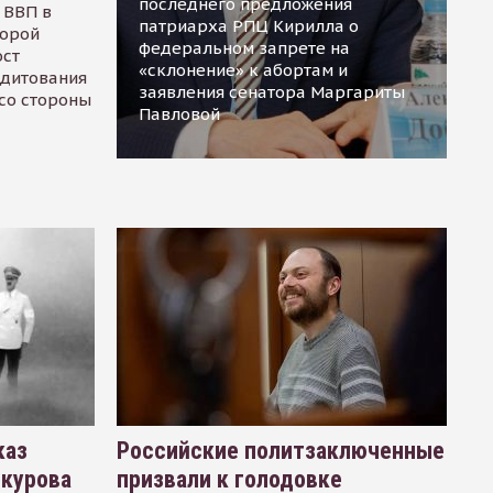
последнего предложения
 ВВП в
патриарха РПЦ Кирилла о
торой
федеральном запрете на
ост
«склонение» к абортам и
едитования
заявления сенатора Маргариты
 со стороны
Павловой
каз
Российские политзаключенные
окурова
призвали к голодовке