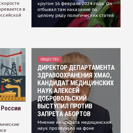
скорости
кругом 16 февраля 2024 года. Он
зревается в
отбывал там наказание по
оссийской
целому ряду политических статей
ОБЩЕСТВО
ДИРЕКТОР ДЕПАРТАМЕНТА
ЗДРАВООХРАНЕНИЯ ХМАО,
КАНДИДАТ МЕДИЦИНСКИХ
НАУК АЛЕКСЕЙ
ДОБРОВОЛЬСКИЙ
ВЫСТУПИЛ ПРОТИВ
 России
ЗАПРЕТА АБОРТОВ
Мнение кандидата медицинских
мические
наук прозвучало на фоне
все