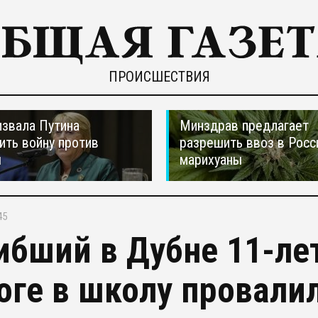
ПРОИСШЕСТВИЯ
звала Путина
Минздрав предлагает
ить войну против
разрешить ввоз в Рос
ы
марихуаны
45
ибший в Дубне 11-ле
оге в школу провалил