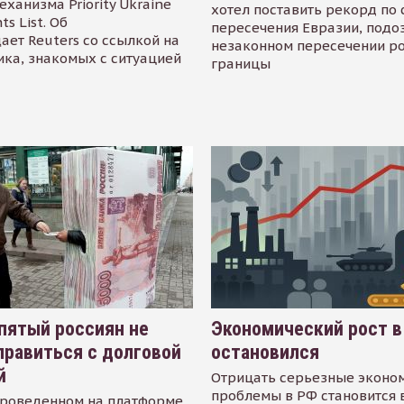
еханизма Priority Ukraine
хотел поставить рекорд по 
s List. Об
пересечения Евразии, подо
ает Reuters со ссылкой на
незаконном пересечении р
ика, знакомых с ситуацией
границы
пятый россиян не
Экономический рост в
равиться с долговой
остановился
й
Отрицать серьезные эконо
проблемы в РФ становится 
проведенном на платформе