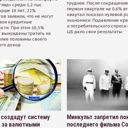
труднее. После сокращения
гляд» среди 1,2 тыс.
первом квартале на 0,6% в
арше 18 лет, 22%
квартал показал нулевой р
ов заявили, что не могут
экономики. Подавление кр
свои кредитные
и потребительского спроса
сти. При этом 18,5%
ЦБ дало свои результаты
 вынуждены тратить на
олее половины своего
ого доход
 создадут систему
Минкульт запретил по
я за валютными
последнего фильма С