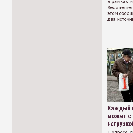
в рамках м
Requirement
этом сообщ
два источн
Каждый 
может сп
нагрузко
В опросе, 