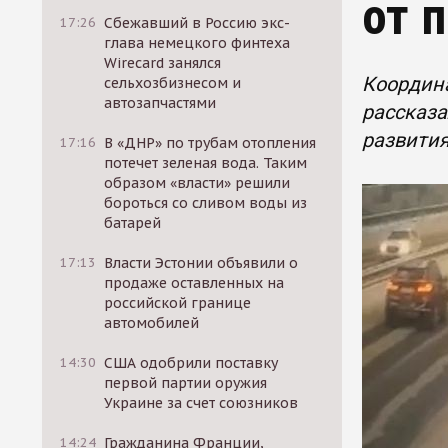
от 
17:26
Сбежавший в Россию экс-
глава немецкого финтеха
Wirecard занялся
Координа
сельхозбизнесом и
автозапчастями
рассказа
развити
17:16
В «ДНР» по трубам отопления
потечет зеленая вода. Таким
образом «власти» решили
бороться со сливом воды из
батарей
17:13
Власти Эстонии объявили о
продаже оставленных на
российской границе
автомобилей
14:30
США одобрили поставку
первой партии оружия
Украине за счет союзников
14:24
Гражданина Франции,