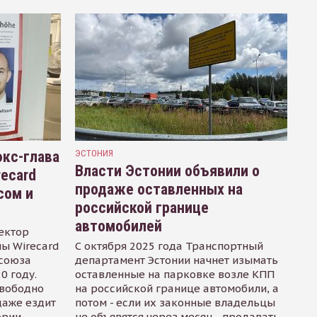
кс-глава
ЭСТОНИЯ
Власти Эстонии объявили о
recard
продаже оставленных на
сом и
российской границе
автомобилей
ектор
ы Wirecard
С октября 2025 года Транспортный
осоюза
департамент Эстонии начнет изымать
0 году.
оставленные на парковке возле КПП
свободно
на российской границе автомобили, а
даже ездит
потом - если их законные владельцы
ории
не объявятся через месяц - продавать.