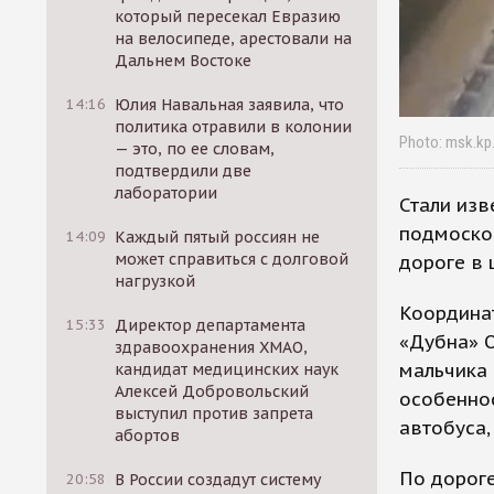
который пересекал Евразию
на велосипеде, арестовали на
Дальнем Востоке
14:16
Юлия Навальная заявила, что
политика отравили в колонии
Photo: msk.kp.
— это, по ее словам,
подтвердили две
лаборатории
Стали изв
подмосков
14:09
Каждый пятый россиян не
может справиться с долговой
дороге в 
нагрузкой
Координат
15:33
Директор департамента
«Дубна» О
здравоохранения ХМАО,
мальчика 
кандидат медицинских наук
Алексей Добровольский
особеннос
выступил против запрета
автобуса,
абортов
По дороге
20:58
В России создадут систему