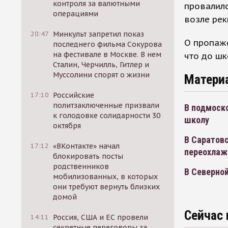
контроля за валютными
провалилс
операциями
возле ре
20:47
Минкульт запретил показ
О пропаже
последнего фильма Сокурова
на фестивале в Москве. В нем
что до шк
Сталин, Черчилль, Гитлер и
Муссолини спорят о жизни
Матери
17:10
Российские
политзаключенные призвали
В подмоско
к голодовке солидарности 30
школу
октября
В Саратовс
17:12
«ВКонтакте» начал
переохлаж
блокировать посты
родственников
В Северной
мобилизованных, в которых
они требуют вернуть близких
домой
Сейчас 
14:11
Россия, США и ЕС провели
секретные переговоры за