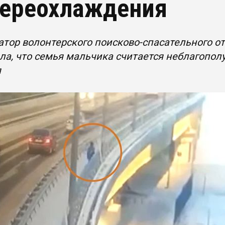
переохлаждения
тор волонтерского поисково-спасательного о
ла, что семья мальчика считается неблагопол
я