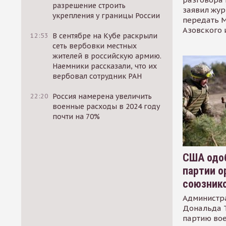
разрешение строить
заявил жур
укрепления у границы России
передать М
Азовского 
12:53
В сентябре на Кубе раскрыли
сеть вербовки местных
жителей в российскую армию.
Наемники рассказали, что их
вербовал сотрудник РАН
22:20
Россия намерена увеличить
военные расходы в 2024 году
почти на 70%
США одоб
партии о
союзник
Администр
Дональда 
партию во