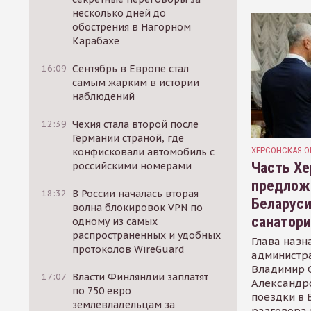
несколько дней до
обострения в Нагорном
Карабахе
16:09
Сентябрь в Европе стал
самым жарким в истории
наблюдений
12:39
Чехия стала второй после
Германии страной, где
ХЕРСОНСКАЯ О
конфисковали автомобиль с
Часть Хе
российскими номерами
предлож
18:32
В России началась вторая
Беларуси
волна блокировок VPN по
санатор
одному из самых
распространенных и удобных
Глава назн
протоколов WireGuard
администр
Владимир С
17:07
Власти Финляндии заплатят
Александр
по 750 евро
поездки в 
землевладельцам за
разговора 