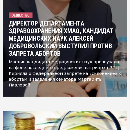
ОБЩЕСТВО
ДИРЕКТОР ДЕПАРТАМЕНТА
ЗДРАВООХРАНЕНИЯ ХМАО, КАНДИДАТ
МЕДИЦИНСКИХ НАУК АЛЕКСЕЙ
ДОБРОВОЛЬСКИЙ ВЫСТУПИЛ ПРОТИВ
ЗАПРЕТА АБОРТОВ
Мнение кандидата медицинских наук прозвучало
на фоне последнего предложения патриарха РПЦ
Кирилла о федеральном запрете на «склонение» к
абортам и заявления сенатора Маргариты
Павловой